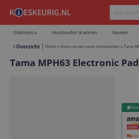
Elektronica
Huishouden & wonen
Keuken
Overzicht
Home
drums-en-percussie-instrumenten
Tama MP
Tama MPH63 Electronic Pad
Bekijk 
Mee
Vorige
Volgende
3 t