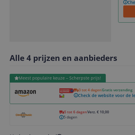
Che
Slide
Slide
Slide
1
2
3
Alle 4 prijzen en aanbieders
Bekijk product
Meest populaire keuze – Scherpste prijs!
3 tot 4 dagen
Gratis verzending
Check de website voor de le
Bekijk product
5 tot 6 dagen
Verz. € 10,00
5 dagen