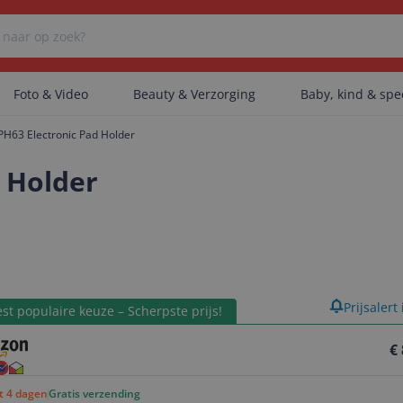
Foto & Video
Beauty & Verzorging
Baby, kind & sp
H63 Electronic Pad Holder
Er zijn geen categorieën gevonden.
 Holder
Er zijn geen producten gevonden.
product
Prijsalert
Er zijn geen artikelen gevonden.
st populaire keuze – Scherpste prijs!
€
ot 4 dagen
Gratis verzending