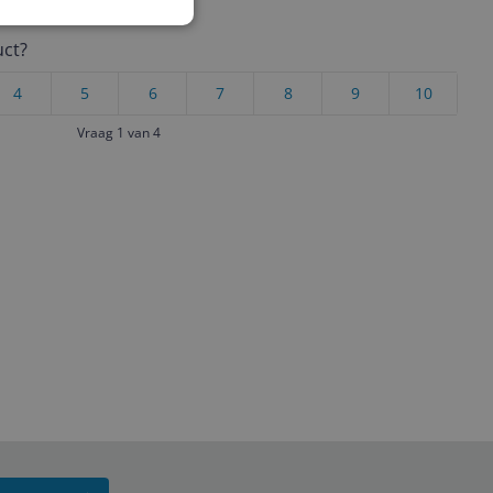
uct?
4
5
6
7
8
9
10
Vraag 1 van 4