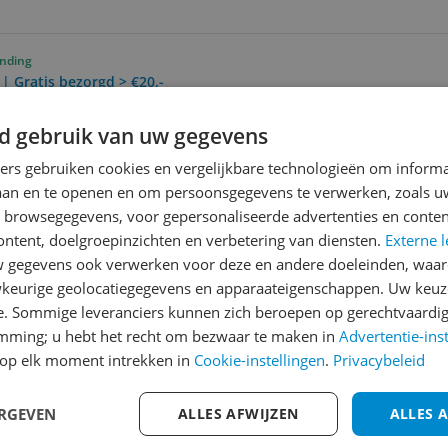
ending
 | Gratis bezorgd > €20,-
d gebruik van uw gegevens
ending
0 Dagen Bedenktijd
ners gebruiken cookies en vergelijkbare technologieën om inform
laan en te openen en om persoonsgegevens te verwerken, zoals uw
n browsegegevens, voor gepersonaliseerde advertenties en conten
Reviews
ontent, doelgroepinzichten en verbetering van diensten.
Externe l
gegevens ook verwerken voor deze en andere doeleinden, waar
Er zijn nog geen revie
keurige geolocatiegegevens en apparaateigenschappen. Uw keuze
Heb jij dit product in bezi
e. Sommige leveranciers kunnen zich beroepen op gerechtvaardig
emming; u hebt het recht om bezwaar te maken in
Advertentie-ins
met het schrijven van je re
141
op elk moment intrekken in
Cookie-instellingen
.
Privacybeleid
een review gemiddeld tuss
andere bezoekers een bet
ERGEVEN
ALLES AFWIJZEN
ALLES 
€250,-!
Klik hier voor de a
rumpads. Je kan deze