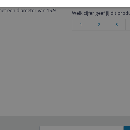
en elektronische
Cijfer
met een diameter van 15.9
Welk cijfer geef jij dit prod
1
2
3