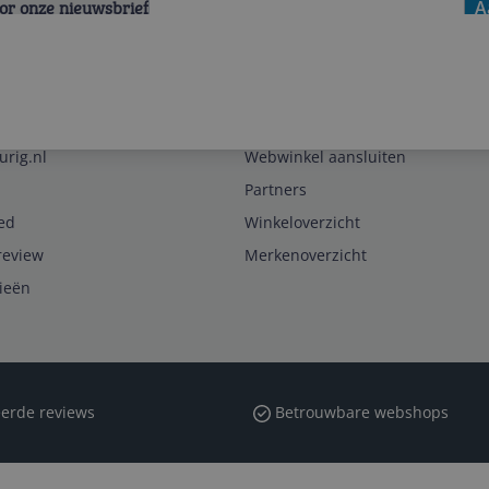
voor onze nieuwsbrief
A
Zakelijk
urig.nl
Webwinkel aansluiten
Partners
ed
Winkeloverzicht
review
Merkenoverzicht
rieën
erde reviews
Betrouwbare webshops