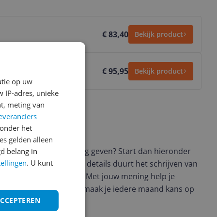
€ 83,40
Bekijk product
€ 95,95
Bekijk product
atie op uw
 IP-adres, unieke
t, meting van
everanciers
onder het
ws geschreven
s gelden alleen
t en wil je graag je mening geven? Start dan hieronder
d belang in
tellingen
. U kunt
view. Afhankelijk van de details duurt het schrijven van
en de 3 en 10 minuten. Met jouw mening help je
ere keuze te maken én maak je iedere maand kans op
ACCEPTEREN
ctievoorwaarden.