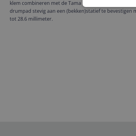
klem combineren met de Tama MC66 multiklem om zo e
drumpad stevig aan een (bekken)statief te bevestigen 
tot 28.6 millimeter.