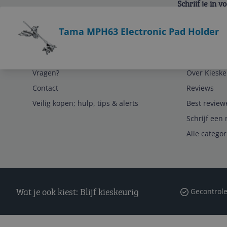
Schrijf je in 
Bekijk product
Tama MPH63 Electronic Pad Holder
Service
Algemeen
Vragen?
Over Kieske
Contact
Reviews
Veilig kopen; hulp, tips & alerts
Best review
Schrijf een 
Alle catego
Wat je ook kiest: Blijf kieskeurig
Gecontrole