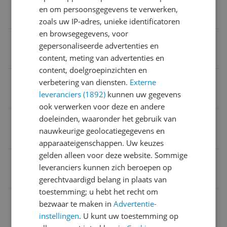
Product breedte
en om persoonsgegevens te verwerken,
27,5 cm
zoals uw IP-adres, unieke identificatoren
en browsegegevens, voor
Geluidsniveau
gepersonaliseerde advertenties en
0 dB
content, meting van advertenties en
content, doelgroepinzichten en
Uitzonderingen fabrieksgarantie
verbetering van diensten.
Externe
leveranciers (1892)
kunnen uw gegevens
N.v.t.
ook verwerken voor deze en andere
doeleinden, waaronder het gebruik van
Kleur
nauwkeurige geolocatiegegevens en
Grijs met Blauw
apparaateigenschappen. Uw keuzes
gelden alleen voor deze website. Sommige
Zuig functionaliteit
leveranciers kunnen zich beroepen op
Nee
gerechtvaardigd belang in plaats van
toestemming; u hebt het recht om
Oplaadtijd
bezwaar te maken in
Advertentie-
instellingen
. U kunt uw toestemming op
0 minuten