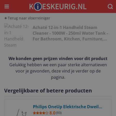
Menu
Waar
Terug naar vloerreiniger
Achaté 12-in-1 Handheld Steam
Cleaner - 1000W - 250ml Water Tank -
For Bathroom, Kitchen, Furniture,
and More
We konden geen prijzen vinden voor dit product
Gelukkig hebben we een paar sterke alternatieven
voor je gevonden, deze vind je verder op de
pagina.
Vergelijkbare of betere producten
Bekijk product
Philips OneUp Elektrische Dweil
5000 series XV5113/01
8.0
(
93
)