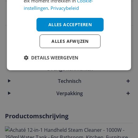
elk moment intrekken in
Cookie-
EAN
instellingen
.
Privacybeleid
8720618551962
ALLES ACCEPTEREN
Bijgeleverde accessoires en toebehoren
ALLES AFWIJZEN
Functies
Instellingen en functies
DETAILS WEERGEVEN
Overige kenmerken
Technisch
Verpakking
Productomschrijving