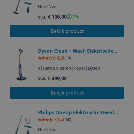
Nee
|
Nee
v.a. € 136,00
-2%
Bekijk product
Bekijk product
Dyson Clean + Wash Elektrische
bezem | Droog en nat | Zakloos |
6.9
(
10
)
Blauw, Koper
4
|
Harde vloeren
|
Koper
|
Dyson
v.a. € 499,00
Bekijk product
Bekijk product
Philips OneUp Elektrische Dweil
3000 series XV3101/01
8.4
(
68
)
Nee
|
Nee