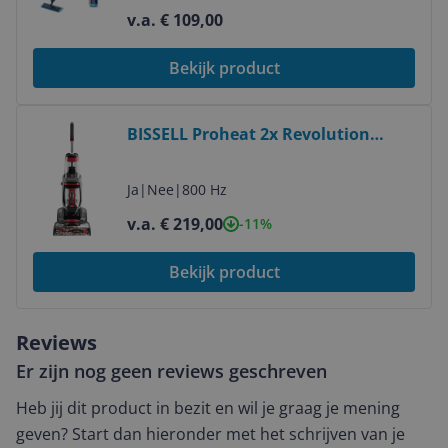
v.a. € 109,00
Bekijk product
Bekijk product
BISSELL Proheat 2x Revolution
Tapijtreiniger - Vlekkenreiniger -
1858N
Ja
|
Nee
|
800 Hz
v.a. € 219,00
-11%
Bekijk product
Reviews
Er zijn nog geen reviews geschreven
Heb jij dit product in bezit en wil je graag je mening
geven? Start dan hieronder met het schrijven van je