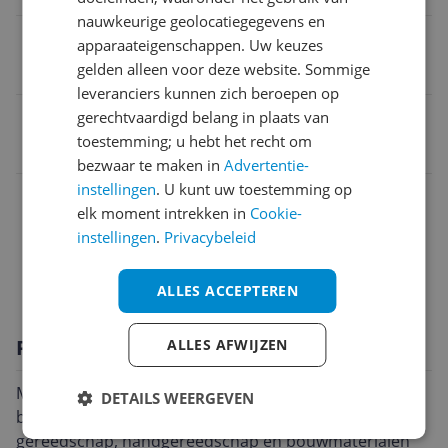
nauwkeurige geolocatiegegevens en
Verpakking hoogte
apparaateigenschappen. Uw keuzes
gelden alleen voor deze website. Sommige
21,1 cm
leveranciers kunnen zich beroepen op
EAN
gerechtvaardigd belang in plaats van
toestemming; u hebt het recht om
5901238248156
bezwaar te maken in
Advertentie-
instellingen
. U kunt uw toestemming op
Afmetingen & Gewicht
elk moment intrekken in
Cookie-
Algemene kenmerken
instellingen
.
Privacybeleid
Overige kenmerken
ALLES ACCEPTEREN
Productomschrijving
ALLES AFWIJZEN
Modulaire koffer met verhoogd oplaadvolume is de
DETAILS WEERGEVEN
beste oplossing voor het vervoer van elektrisch
gereedschap, handgereedschap en bouwmaterialen