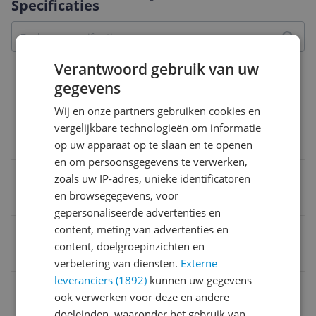
Specificaties
Verantwoord gebruik van uw
Kenmerken verpakking
gegevens
Verpakkingsinhoud
Wij en onze partners gebruiken cookies en
Gereedschapskist SKRQBOXTWO2FCZAPG003 handl
vergelijkbare technologieën om informatie
eiding
op uw apparaat op te slaan en te openen
en om persoonsgegevens te verwerken,
Aantal stuks in verpakking
zoals uw IP-adres, unieke identificatoren
en browsegegevens, voor
1
gepersonaliseerde advertenties en
content, meting van advertenties en
Verpakking breedte
content, doelgroepinzichten en
30,5 cm
verbetering van diensten.
Externe
leveranciers (1892)
kunnen uw gegevens
Verpakking lengte
ook verwerken voor deze en andere
56,1 cm
doeleinden, waaronder het gebruik van