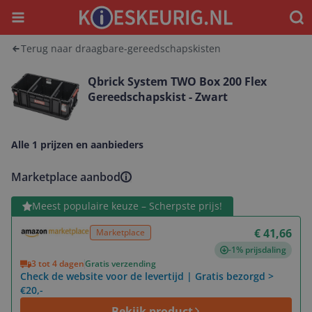
Menu
Waar
Terug naar draagbare-gereedschapskisten
Qbrick System TWO Box 200 Flex
Gereedschapskist - Zwart
Alle 1 prijzen en aanbieders
Marketplace aanbod
Bekijk product
Meest populaire keuze – Scherpste prijs!
€ 41,66
Marketplace
-1% prijsdaling
3 tot 4 dagen
Gratis verzending
Check de website voor de levertijd | Gratis bezorgd >
€20,-
Bekijk product