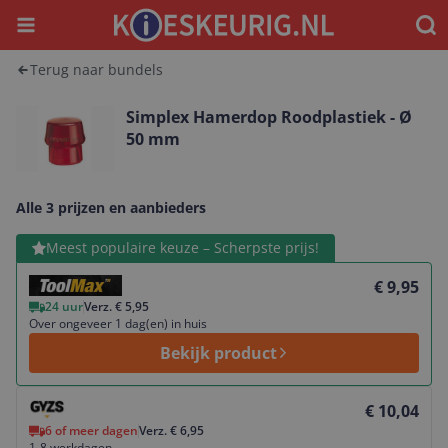
Menu
Waar
Terug naar bundels
Simplex Hamerdop Roodplastiek - Ø
50 mm
Alle 3 prijzen en aanbieders
Bekijk product
Meest populaire keuze – Scherpste prijs!
€ 9,95
24 uur
Verz. € 5,95
Over ongeveer 1 dag(en) in huis
Bekijk product
Bekijk product
€ 10,04
6 of meer dagen
Verz. € 6,95
1-8 werkdagen