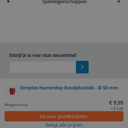
Speeleigenschappen
Schrijf je in voor onze nieuwsbrief
Bekijk product
Simplex Hamerdop Roodplastiek - Ø 50 mm
Service
€ 9,95
Morgen in huis
+ € 5,95
Ga naar goedkoopste
Algemeen
Bekijk alle prijzen