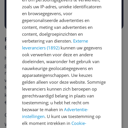
€
-5%
-10%
-15%
zoals uw IP-adres, unieke identificatoren
en browsegegevens, voor
Prijsalert aanzetten
gepersonaliseerde advertenties en
content, meting van advertenties en
content, doelgroepinzichten en
Reviews
verbetering van diensten.
Externe
Er zijn nog geen reviews geschreven
leveranciers (1892)
kunnen uw gegevens
ook verwerken voor deze en andere
Heb jij dit product in bezit en wil je graag je mening
doeleinden, waaronder het gebruik van
geven? Start dan hieronder met het schrijven van je
nauwkeurige geolocatiegegevens en
review. Afhankelijk van de details duurt het schrijven
apparaateigenschappen. Uw keuzes
van een review gemiddeld tussen de 3 en 10 minuten.
gelden alleen voor deze website. Sommige
Met jouw mening help je andere bezoekers een betere
leveranciers kunnen zich beroepen op
keuze te maken én maak je iedere maand kans op
gerechtvaardigd belang in plaats van
€250,-!
Klik hier voor de actievoorwaarden.
toestemming; u hebt het recht om
bezwaar te maken in
Advertentie-
Cijfer
instellingen
. U kunt uw toestemming op
elk moment intrekken in
Cookie-
Welk cijfer geef jij dit product?