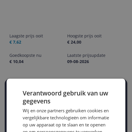
Laagste prijs ooit
Hoogste prijs ooit
€ 7,62
€ 24,00
Goedkoopste nu
Laatste prijsupdate
€ 10,04
09-08-2026
Stel een alert in en mis geen prijsdaling
Verantwoord gebruik van uw
Krijg een seintje zodra de prijs zakt
gegevens
Jouw e-mailadres
Wij en onze partners gebruiken cookies en
vergelijkbare technologieën om informatie
op uw apparaat op te slaan en te openen
Gewenste daling of bedrag
Gewenste prijs
en om persoonsgegevens te verwerken,