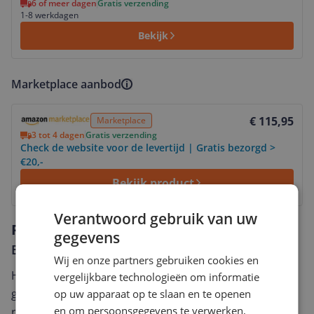
6 of meer dagen
Gratis verzending
1-8 werkdagen
Bekijk
Marketplace aanbod
Bekijk product
€ 115,95
Marketplace
3 tot 4 dagen
Gratis verzending
Check de website voor de levertijd | Gratis bezorgd >
€20,-
Bekijk product
Verantwoord gebruik van uw
Reviews
gegevens
Er zijn nog geen reviews geschreven
Wij en onze partners gebruiken cookies en
Heb jij dit product in bezit en wil je graag je mening
vergelijkbare technologieën om informatie
geven? Start dan hieronder met het schrijven van je
op uw apparaat op te slaan en te openen
en om persoonsgegevens te verwerken,
review. Afhankelijk van de details duurt het schrijven