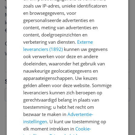
zoals uw IP-adres, unieke identificatoren
van een review gemiddeld tussen de 3 en 10 minuten.
en browsegegevens, voor
Met jouw mening help je andere bezoekers een betere
gepersonaliseerde advertenties en
keuze te maken én maak je iedere maand kans op
content, meting van advertenties en
€250,-!
Klik hier voor de actievoorwaarden.
content, doelgroepinzichten en
verbetering van diensten.
Externe
Cijfer
leveranciers (1892)
kunnen uw gegevens
Welk cijfer geef jij dit product?
ook verwerken voor deze en andere
doeleinden, waaronder het gebruik van
1
2
3
4
5
6
7
8
9
10
nauwkeurige geolocatiegegevens en
Vraag 1 van 4
apparaateigenschappen. Uw keuzes
Specificaties
gelden alleen voor deze website. Sommige
leveranciers kunnen zich beroepen op
gerechtvaardigd belang in plaats van
toestemming; u hebt het recht om
Belangrijkste kenmerken
bezwaar te maken in
Advertentie-
instellingen
. U kunt uw toestemming op
EAN
elk moment intrekken in
Cookie-
4003530241093