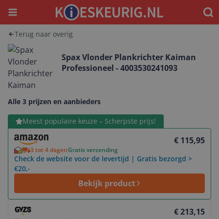
Menu
Waar
Terug naar overig
Spax Vlonder Plankrichter Kaiman
Professioneel - 4003530241093
Alle 3 prijzen en aanbieders
Bekijk product
Meest populaire keuze – Scherpste prijs!
€ 115,95
3 tot 4 dagen
Gratis verzending
Check de website voor de levertijd | Gratis bezorgd >
€20,-
Bekijk product
Bekijk product
€ 213,15