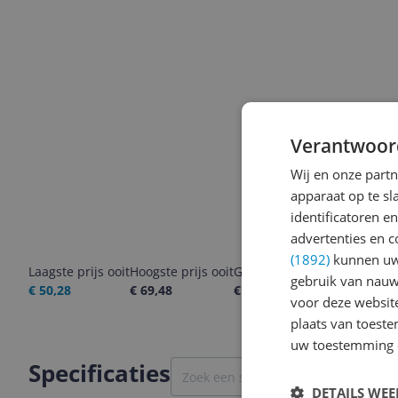
Verantwoor
Wij en onze part
apparaat op te s
identificatoren e
advertenties en c
(1892)
kunnen uw 
Laagste prijs ooit
Hoogste prijs ooit
Goedkoopste nu
Laatste pri
gebruik van nauw
€ 50,28
€ 69,48
€ 61,99
07-08-2026
voor deze websit
plaats van toest
uw toestemming 
Specificaties
DETAILS WE