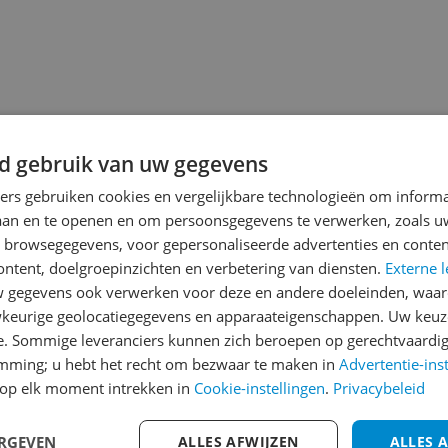
d gebruik van uw gegevens
ners gebruiken cookies en vergelijkbare technologieën om inform
laan en te openen en om persoonsgegevens te verwerken, zoals uw
n browsegegevens, voor gepersonaliseerde advertenties en conten
ontent, doelgroepinzichten en verbetering van diensten.
Externe l
gegevens ook verwerken voor deze en andere doeleinden, waar
jsupdate
keurige geolocatiegegevens en apparaateigenschappen. Uw keuze
e. Sommige leveranciers kunnen zich beroepen op gerechtvaardig
emming; u hebt het recht om bezwaar te maken in
Advertentie-ins
op elk moment intrekken in
Cookie-instellingen
.
Privacybeleid
Reviews
ERGEVEN
ALLES AFWIJZEN
Er zijn nog geen revie
ALLES 