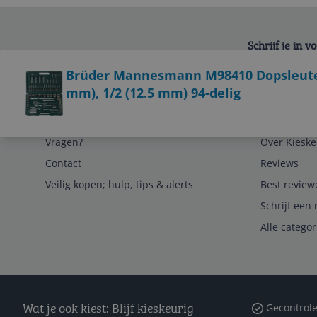
Schrijf je in 
Bekijk product
Brüder Mannesmann M98410 Dopsleutels
mm), 1/2 (12.5 mm) 94-delig
Service
Algemeen
Vragen?
Over Kieske
Contact
Reviews
Veilig kopen; hulp, tips & alerts
Best review
Schrijf een 
Alle catego
Wat je ook kiest: Blijf kieskeurig
Gecontrole