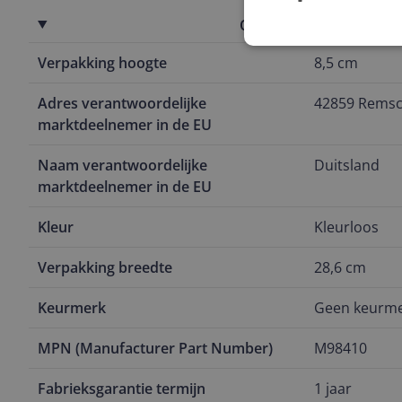
Overige kenmerken
Verpakking hoogte
8,5 cm
Adres verantwoordelijke
42859 Remsc
marktdeelnemer in de EU
Naam verantwoordelijke
Duitsland
marktdeelnemer in de EU
Kleur
Kleurloos
Verpakking breedte
28,6 cm
Keurmerk
Geen keurm
MPN (Manufacturer Part Number)
M98410
Fabrieksgarantie termijn
1 jaar