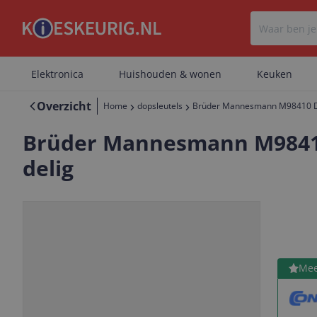
Elektronica
Huishouden & wonen
Keuken
Overzicht
Home
dopsleutels
Brüder Mannesmann M98410 Dops
Brüder Mannesmann M98410 D
delig
Bekijk 
Mee