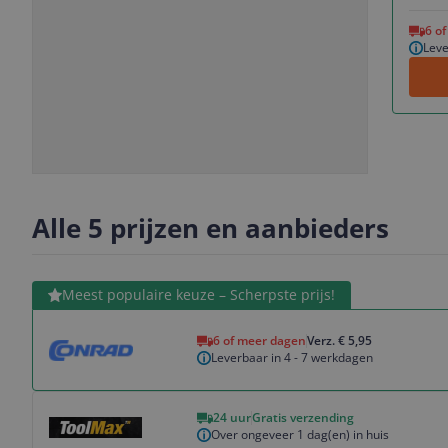
Vorige
Volgende
6 o
Leve
Slide
Slide
Slide
Slide
1
2
3
4
Alle 5 prijzen en aanbieders
Bekijk product
Meest populaire keuze – Scherpste prijs!
6 of meer dagen
Verz. € 5,95
Leverbaar in 4 - 7 werkdagen
Bekijk product
24 uur
Gratis verzending
Over ongeveer 1 dag(en) in huis