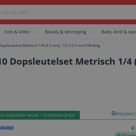
Foto & Video
Beauty & Verzorging
Baby, kind & sp
leutelset Metrisch 1/4 (6.3 mm), 1/2 (12.5 mm) 94-delig
Er zijn geen categorieën gevonden.
opsleutelset Metrisch 1/4 (6
Er zijn geen producten gevonden.
Er zijn geen artikelen gevonden.
product
Prijsalert
st populaire keuze – Scherpste prijs!
€
-2% prijs