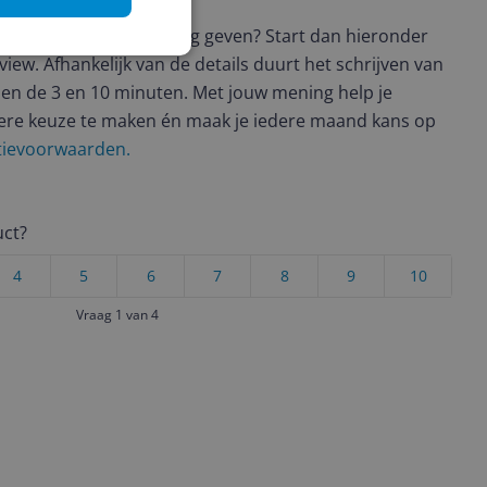
t en wil je graag je mening geven? Start dan hieronder
view. Afhankelijk van de details duurt het schrijven van
en de 3 en 10 minuten. Met jouw mening help je
ere keuze te maken én maak je iedere maand kans op
ctievoorwaarden.
uct?
4
5
6
7
8
9
10
Vraag 1 van 4