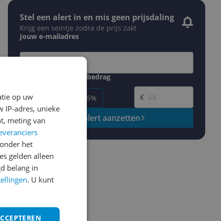
Stel een alert in en mis geen prijsdaling
Krijg een seintje zodra de prijs zakt
Jouw e-mailadres
Gewenste daling of bedrag
Gewenste prijs
atie op uw
€
-5%
-10%
-15%
 IP-adres, unieke
Prijsalert aanzetten
t, meting van
everanciers
onder het
s gelden alleen
d belang in
tellingen
. U kunt
ws geschreven
ACCEPTEREN