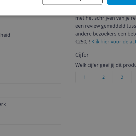
Heb jij dit product in bezi
met het schrijven van je re
een review gemiddeld tuss
andere bezoekers een bet
heid
€250,-!
Klik hier voor de a
Cijfer
Welk cijfer geef jij dit prod
1
2
3
erk