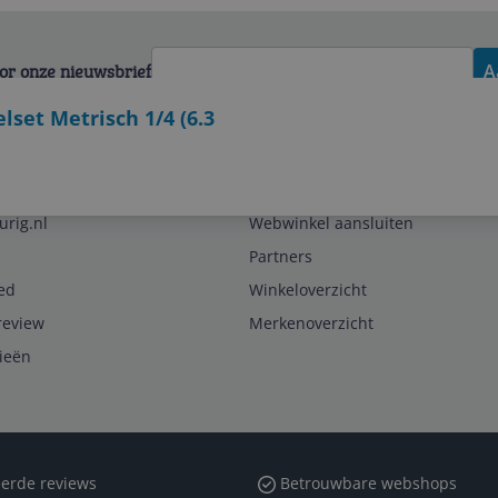
voor onze nieuwsbrief
A
et Metrisch 1/4 (6.3
Zakelijk
urig.nl
Webwinkel aansluiten
Partners
ed
Winkeloverzicht
review
Merkenoverzicht
rieën
erde reviews
Betrouwbare webshops