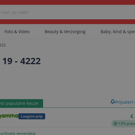
Foto & Video
Beauty & Verzorging
Baby, kind & sp
4222
Er zijn geen categorieën gevonden.
19 - 4222
Er zijn geen producten gevonden.
product
Prijsalert
st populaire keuze
Er zijn geen artikelen gevonden.
€
Laagste prijs
-13% prijs
uur
Gratis verzending