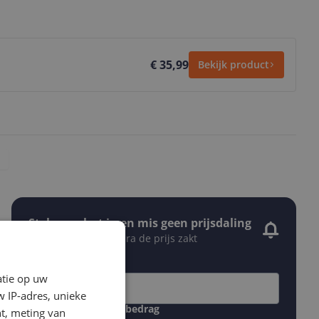
€ 35,99
Bekijk product
Stel een alert in en mis geen prijsdaling
Krijg een seintje zodra de prijs zakt
Jouw e-mailadres
atie op uw
 IP-adres, unieke
Gewenste daling of bedrag
t, meting van