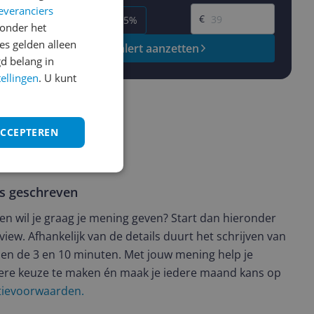
Gewenste prijs
everanciers
€
-5%
-10%
-15%
onder het
s gelden alleen
Prijsalert aanzetten
d belang in
tellingen
. U kunt
ACCEPTEREN
ws geschreven
t en wil je graag je mening geven? Start dan hieronder
view. Afhankelijk van de details duurt het schrijven van
en de 3 en 10 minuten. Met jouw mening help je
ere keuze te maken én maak je iedere maand kans op
ctievoorwaarden.