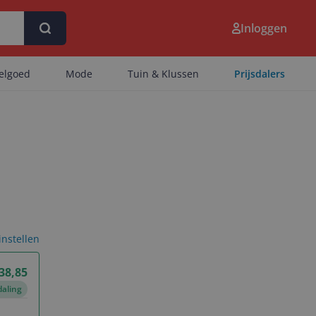
Inloggen
eelgoed
Mode
Tuin & Klussen
Prijsdalers
 instellen
 38,85
daling