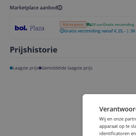
Marketplace aanbod
Bekijk product
Marketplace
24 uur
Gratis verzending
Gratis verzending vanaf € 25,- | 3
Prijshistorie
Laagste prijs
Gemiddelde laagste prijs
Verantwoor
Wij en onze part
apparaat op te s
identificatoren e