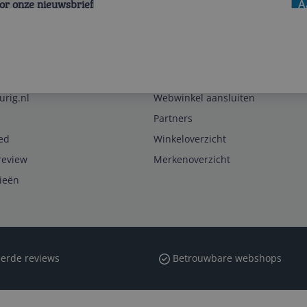
voor onze nieuwsbrief
A
Zakelijk
urig.nl
Webwinkel aansluiten
Partners
ed
Winkeloverzicht
review
Merkenoverzicht
rieën
erde reviews
Betrouwbare webshops