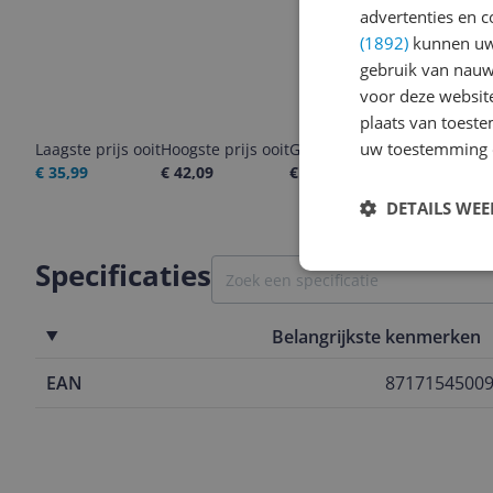
advertenties en c
(1892)
kunnen uw 
gebruik van nauw
voor deze websit
plaats van toest
uw toestemming 
Laagste prijs ooit
Hoogste prijs ooit
Goedkoopste nu
Laatste pri
€ 35,99
€ 42,09
€ 35,99
07-08-2026
DETAILS WE
Specificaties
Belangrijkste kenmerken
EAN
8717154500