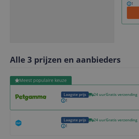
1
Slide
Slide
1
2
Alle 3 prijzen en aanbieders
Bekijk product
Meest populaire keuze
Laagste prijs
24 uur
Gratis verzending
1
Bekijk product
Laagste prijs
24 uur
Gratis verzending
1