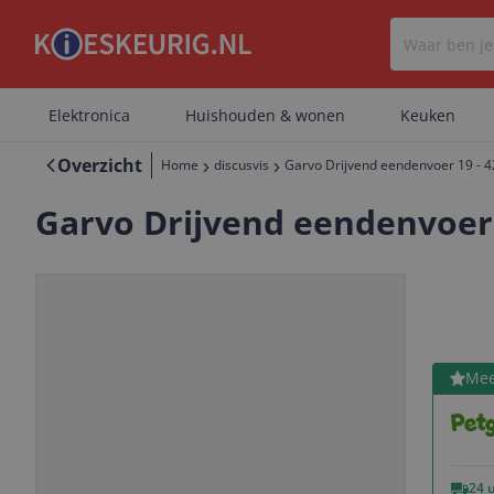
Elektronica
Huishouden & wonen
Keuken
Overzicht
Home
discusvis
Garvo Drijvend eendenvoer 19 - 
Garvo Drijvend eendenvoer 
Bekijk 
Mee
Vorige
Volgende
24 