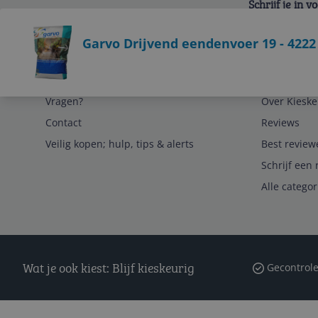
Schrijf je in 
Bekijk product
Garvo Drijvend eendenvoer 19 - 4222
Service
Algemeen
Vragen?
Over Kieske
Contact
Reviews
Veilig kopen; hulp, tips & alerts
Best review
Schrijf een 
Alle catego
Wat je ook kiest: Blijf kieskeurig
Gecontrole