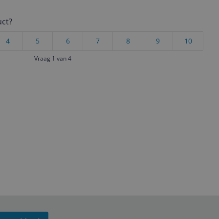
uct?
4
5
6
7
8
9
10
Vraag 1 van 4