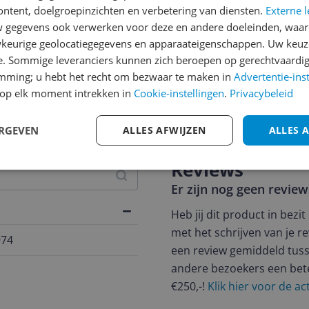
ontent, doelgroepinzichten en verbetering van diensten.
Externe l
gegevens ook verwerken voor deze en andere doeleinden, waar
keurige geolocatiegegevens en apparaateigenschappen. Uw keuze
e. Sommige leveranciers kunnen zich beroepen op gerechtvaardig
emming; u hebt het recht om bezwaar te maken in
Advertentie-ins
op elk moment intrekken in
Cookie-instellingen
.
Privacybeleid
jsupdate
ERGEVEN
ALLES AFWIJZEN
ALLES 
Reviews
Er zijn nog geen revie
Heb jij dit product in bezi
met het schrijven van je re
974
een review gemiddeld tuss
andere bezoekers een bet
€250,-!
Klik hier voor de a