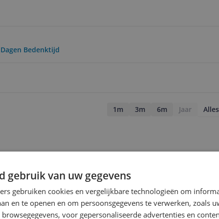
0 Dagen Bedenktijd
1m
3m
6m
Jaar
Alles
d gebruik van uw gegevens
ners gebruiken cookies en vergelijkbare technologieën om inform
laan en te openen en om persoonsgegevens te verwerken, zoals uw
n browsegegevens, voor gepersonaliseerde advertenties en conten