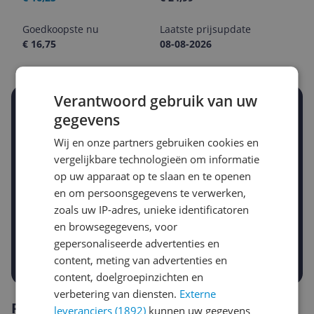
Goedkoopste nu
Laatste prijsupdate
€ 16,75
08-08-2026
Verantwoord gebruik van uw
Stel een alert in en mis geen prijsdaling
gegevens
Krijg een seintje zodra de prijs zakt
Jouw e-mailadres
Wij en onze partners gebruiken cookies en
vergelijkbare technologieën om informatie
op uw apparaat op te slaan en te openen
en om persoonsgegevens te verwerken,
Gewenste daling of bedrag
Gewenste prijs
zoals uw IP-adres, unieke identificatoren
€
-5%
-10%
-15%
en browsegegevens, voor
gepersonaliseerde advertenties en
Prijsalert aanzetten
content, meting van advertenties en
content, doelgroepinzichten en
verbetering van diensten.
Externe
Reviews
leveranciers (1892)
kunnen uw gegevens