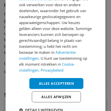
Er zijn nog geen reviews geschreven
ook verwerken voor deze en andere
doeleinden, waaronder het gebruik van
Heb jij dit product in bezit en wil je graag je mening
nauwkeurige geolocatiegegevens en
geven? Start dan hieronder met het schrijven van je
apparaateigenschappen. Uw keuzes
review. Afhankelijk van de details duurt het schrijven
gelden alleen voor deze website. Sommige
van een review gemiddeld tussen de 3 en 10 minuten.
leveranciers kunnen zich beroepen op
Met jouw mening help je andere bezoekers een betere
gerechtvaardigd belang in plaats van
keuze te maken én maak je iedere maand kans op
toestemming; u hebt het recht om
bezwaar te maken in
Advertentie-
€250,-!
Klik hier voor de actievoorwaarden.
instellingen
. U kunt uw toestemming op
Cijfer
elk moment intrekken in
Cookie-
instellingen
.
Privacybeleid
Welk cijfer geef jij dit product?
1
2
3
4
5
6
7
8
9
10
ALLES ACCEPTEREN
Vraag 1 van 4
Specificaties
ALLES AFWIJZEN
DETAILS WEERGEVEN