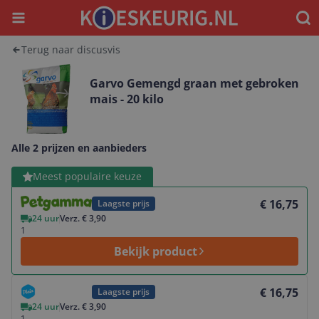
Menu
Waar
Terug naar discusvis
Garvo Gemengd graan met gebroken
mais - 20 kilo
Alle 2 prijzen en aanbieders
Bekijk product
Meest populaire keuze
€ 16,75
Laagste prijs
24 uur
Verz. € 3,90
1
Bekijk product
Bekijk product
€ 16,75
Laagste prijs
24 uur
Verz. € 3,90
1