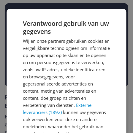
Stel een alert in en mis geen prijsdaling
Krijg een seintje zodra de prijs zakt
Verantwoord gebruik van uw
Jouw e-mailadres
gegevens
Wij en onze partners gebruiken cookies en
vergelijkbare technologieën om informatie
Gewenste daling of bedrag
Gewenste prijs
op uw apparaat op te slaan en te openen
€
-5%
en om persoonsgegevens te verwerken,
-10%
-15%
zoals uw IP-adres, unieke identificatoren
Prijsalert aanzetten
en browsegegevens, voor
gepersonaliseerde advertenties en
content, meting van advertenties en
Reviews
content, doelgroepinzichten en
Er zijn nog geen reviews geschreven
verbetering van diensten.
Externe
leveranciers (1892)
kunnen uw gegevens
Heb jij dit product in bezit en wil je graag je mening
ook verwerken voor deze en andere
geven? Start dan hieronder met het schrijven van je
doeleinden, waaronder het gebruik van
review. Afhankelijk van de details duurt het schrijven