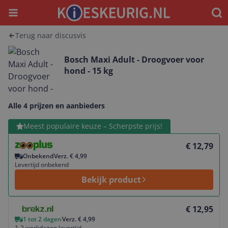
Menu
Waar
Terug naar discusvis
Bosch Maxi Adult - Droogvoer voor
hond - 15 kg
Alle 4 prijzen en aanbieders
Bekijk product
Meest populaire keuze – Scherpste prijs!
€ 12,79
Onbekend
Verz. € 4,99
Levertijd onbekend
Bekijk product
Bekijk product
€ 12,95
1 tot 2 dagen
Verz. € 4,99
1-2 werkdagen levertijd