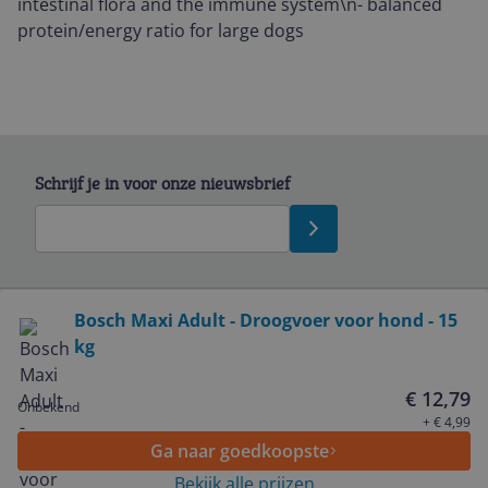
intestinal flora and the immune system\n- balanced
protein/energy ratio for large dogs
Schrijf je in voor onze nieuwsbrief
Bekijk product
Bosch Maxi Adult - Droogvoer voor hond - 15
kg
Service
€ 12,79
Onbekend
Algemeen
+ € 4,99
Ga naar goedkoopste
Bekijk alle prijzen