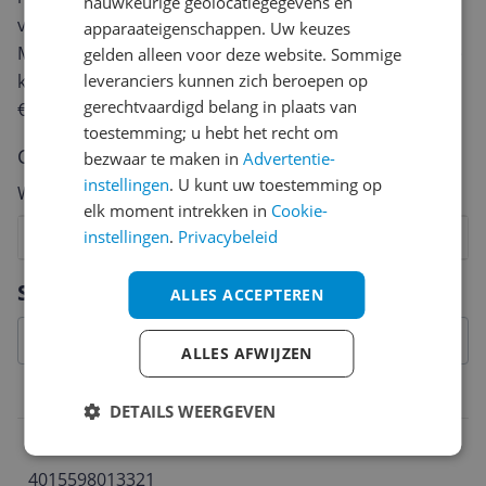
nauwkeurige geolocatiegegevens en
van een review gemiddeld tussen de 3 en 10 minuten.
apparaateigenschappen. Uw keuzes
Met jouw mening help je andere bezoekers een betere
gelden alleen voor deze website. Sommige
keuze te maken én maak je iedere maand kans op
leveranciers kunnen zich beroepen op
gerechtvaardigd belang in plaats van
€250,-!
Klik hier voor de actievoorwaarden.
toestemming; u hebt het recht om
Cijfer
bezwaar te maken in
Advertentie-
instellingen
. U kunt uw toestemming op
Welk cijfer geef jij dit product?
elk moment intrekken in
Cookie-
instellingen
.
Privacybeleid
1
2
3
4
5
6
7
8
9
10
Vraag 1 van 4
Specificaties
ALLES ACCEPTEREN
ALLES AFWIJZEN
Belangrijkste kenmerken
DETAILS WEERGEVEN
EAN
4015598013321