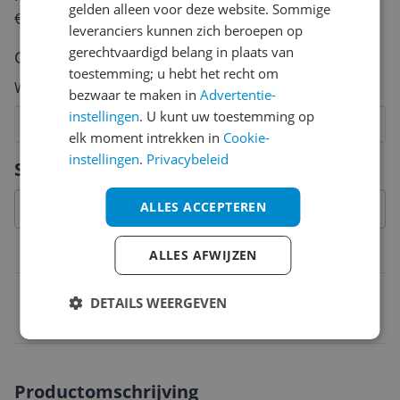
gelden alleen voor deze website. Sommige
€250,-!
Klik hier voor de actievoorwaarden.
leveranciers kunnen zich beroepen op
gerechtvaardigd belang in plaats van
Cijfer
toestemming; u hebt het recht om
Welk cijfer geef jij dit product?
bezwaar te maken in
Advertentie-
instellingen
. U kunt uw toestemming op
1
2
3
4
5
6
7
8
9
10
elk moment intrekken in
Cookie-
Vraag 1 van 4
instellingen
.
Privacybeleid
Specificaties
ALLES ACCEPTEREN
Belangrijkste kenmerken
ALLES AFWIJZEN
EAN
DETAILS WEERGEVEN
4015598013581
Productomschrijving