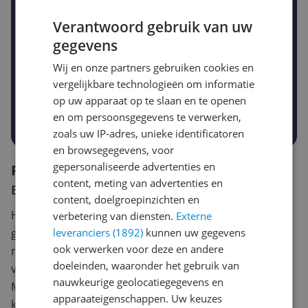
Jouw e-mailadres
Verantwoord gebruik van uw
gegevens
Gewenste daling of bedrag
Wij en onze partners gebruiken cookies en
Gewenste prijs
vergelijkbare technologieën om informatie
€
-5%
-10%
-15%
op uw apparaat op te slaan en te openen
Prijsalert aanzetten
en om persoonsgegevens te verwerken,
zoals uw IP-adres, unieke identificatoren
en browsegegevens, voor
gepersonaliseerde advertenties en
Reviews
content, meting van advertenties en
Er zijn nog geen reviews geschreven
content, doelgroepinzichten en
Heb jij dit product in bezit en wil je graag je mening
verbetering van diensten.
Externe
geven? Start dan hieronder met het schrijven van je
leveranciers (1892)
kunnen uw gegevens
ook verwerken voor deze en andere
review. Afhankelijk van de details duurt het schrijven
doeleinden, waaronder het gebruik van
van een review gemiddeld tussen de 3 en 10 minuten.
nauwkeurige geolocatiegegevens en
Met jouw mening help je andere bezoekers een betere
apparaateigenschappen. Uw keuzes
keuze te maken én maak je iedere maand kans op