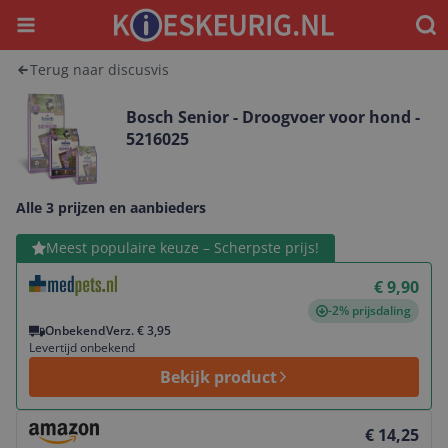
Menu
Waar
Terug naar discusvis
Bosch Senior - Droogvoer voor hond -
5216025
Alle 3 prijzen en aanbieders
Bekijk product
Meest populaire keuze – Scherpste prijs!
€ 9,90
-2% prijsdaling
Onbekend
Verz. € 3,95
Levertijd onbekend
Bekijk product
Bekijk product
€ 14,25