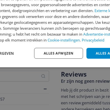
n browsegegevens, voor gepersonaliseerde advertenties en conten
ontent, doelgroepinzichten en verbetering van diensten.
Externe l
gegevens ook verwerken voor deze en andere doeleinden, waar
keurige geolocatiegegevens en apparaateigenschappen. Uw keuze
e. Sommige leveranciers kunnen zich beroepen op gerechtvaardig
emming; u hebt het recht om bezwaar te maken in
Advertentie-ins
op elk moment intrekken in
Cookie-instellingen
.
Privacybeleid
jsupdate
ERGEVEN
ALLES AFWIJZEN
ALLES 
Reviews
Er zijn nog geen revie
Heb jij dit product in bezi
met het schrijven van je re
557
een review gemiddeld tuss
andere bezoekers een bet