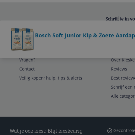
Schrijf je in 
Bekijk product
Bosch Soft Junior Kip & Zoete Aardapp
Service
Algemeen
Vragen?
Over Kieske
Contact
Reviews
Veilig kopen; hulp, tips & alerts
Best review
Schrijf een 
Alle catego
Wat je ook kiest: Blijf kieskeurig
Gecontrole