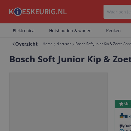
Elektronica
Huishouden & wonen
Keuken
Overzicht
Home
discusvis
Bosch Soft Junior Kip & Zoete Aard
Bosch Soft Junior Kip & Zoet
Bekijk 
Mee
Vorige
Volgende
Onb
Leve