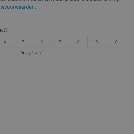
ctievoorwaarden.
uct?
4
5
6
7
8
9
10
Vraag 1 van 4