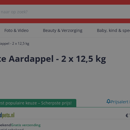
Foto & Video
Beauty & Verzorging
Baby, kind & sp
appel - 2 x 12,5 kg
Er zijn geen categorieën gevonden.
e Aardappel - 2 x 12,5 kg
Er zijn geen producten gevonden.
Er zijn geen artikelen gevonden.
product
Prijsalert
st populaire keuze – Scherpste prijs!
€
ekend
Gratis verzending
rtijd onbekend