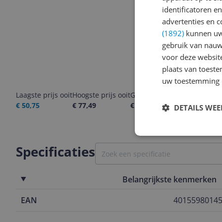
identificatoren e
advertenties en c
(1892)
kunnen uw 
gebruik van nauw
voor deze websit
plaats van toest
uw toestemming 
Laagste prijs ooit
Hoogste prijs ooit
Goedkoopste nu
Laatste pri
€ 50,75
€ 77,49
€ 72,50
07-08-2026
DETAILS WE
Specificaties
Belangrijkste kenmerken
EAN
4015598014