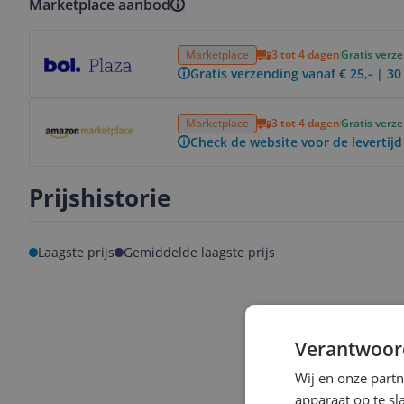
Marketplace aanbod
Bekijk product
Marketplace
3 tot 4 dagen
Gratis verz
Gratis verzending vanaf € 25,- | 3
Bekijk product
Marketplace
3 tot 4 dagen
Gratis verz
Check de website voor de levertijd
Prijshistorie
Laagste prijs
Gemiddelde laagste prijs
Verantwoor
Wij en onze part
apparaat op te s