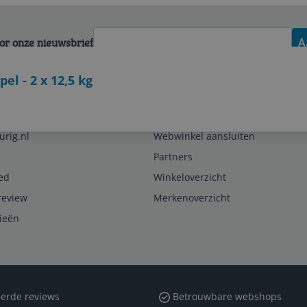
voor onze nieuwsbrief
A
el - 2 x 12,5 kg
Zakelijk
urig.nl
Webwinkel aansluiten
Partners
ed
Winkeloverzicht
review
Merkenoverzicht
rieën
erde reviews
Betrouwbare webshops