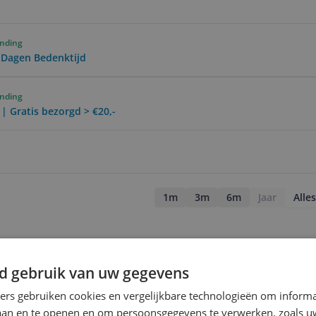
ending
0 Dagen Bedenktijd
ending
 | Gratis bezorgd > €20,-
1m
3m
6m
Jaar
Alles
d gebruik van uw gegevens
ners gebruiken cookies en vergelijkbare technologieën om inform
laan en te openen en om persoonsgegevens te verwerken, zoals uw