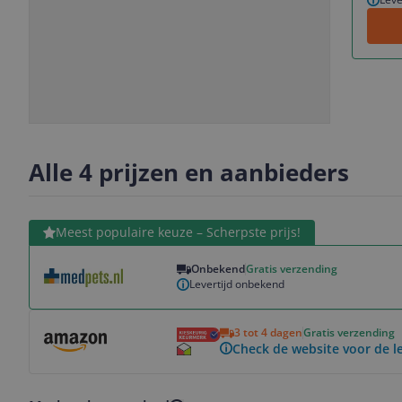
Slide
Slide
1
2
Alle 4 prijzen en aanbieders
Bekijk product
Meest populaire keuze – Scherpste prijs!
Onbekend
Gratis verzending
Levertijd onbekend
Bekijk product
3 tot 4 dagen
Gratis verzending
Check de website voor de le