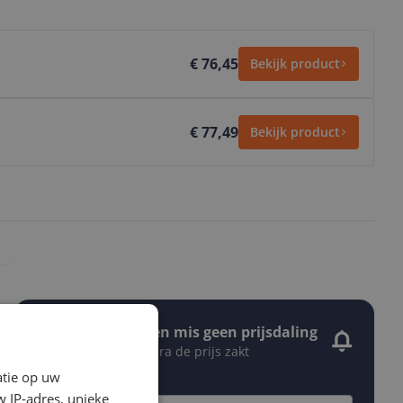
€ 76,45
Bekijk product
€ 77,49
Bekijk product
Stel een alert in en mis geen prijsdaling
Krijg een seintje zodra de prijs zakt
Jouw e-mailadres
atie op uw
 IP-adres, unieke