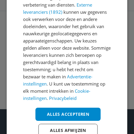
verbetering van diensten.
Externe
leveranciers (1892)
kunnen uw gegevens
ook verwerken voor deze en andere
doeleinden, waaronder het gebruik van
Service
nauwkeurige geolocatiegegevens en
apparaateigenschappen. Uw keuzes
Algemeen
gelden alleen voor deze website. Sommige
leveranciers kunnen zich beroepen op
gerechtvaardigd belang in plaats van
Zakelijk
toestemming; u hebt het recht om
bezwaar te maken in
Advertentie-
instellingen
. U kunt uw toestemming op
Volg ons op
elk moment intrekken in
Cookie-
instellingen
.
Privacybeleid
ALLES ACCEPTEREN
Wat je ook kiest: Blijf kieskeurig
Gecontroleerde reviews
ALLES AFWIJZEN