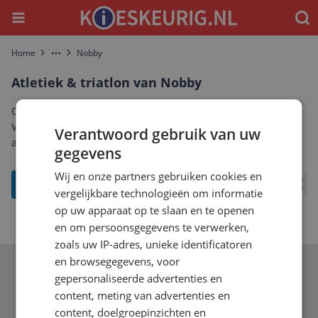
Menu
Waar
Home
Nobby
More
Atletiek & triatlon van Nobby
Ontdek het complete aanbod atletiek & triatlon van Nobby.
Vergelijk prijzen, specificaties en reviews om de beste Nobby
Verantwoord gebruik van uw
atletiek & triatlon te vinden die bij jou past.
gegevens
Wij en onze partners gebruiken cookies en
filter
vergelijkbare technologieën om informatie
Bekij
op uw apparaat op te slaan en te openen
en om persoonsgegevens te verwerken,
zoals uw IP-adres, unieke identificatoren
en browsegegevens, voor
Schrijf je in voor onze nieuwsbrief
gepersonaliseerde advertenties en
content, meting van advertenties en
content, doelgroepinzichten en