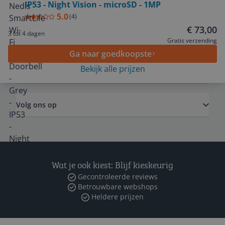
IP53 - Night Vision - microSD - 1MP
Service
5.0
(
4
)
€ 73,00
3 tot 4 dagen
Algemeen
Gratis verzending
Ga naar goedkoopste
Bekijk alle prijzen
Zakelijk
Volg ons op
Wat je ook kiest: Blijf kieskeurig
Gecontroleerde reviews
Betrouwbare webshops
Heldere prijzen