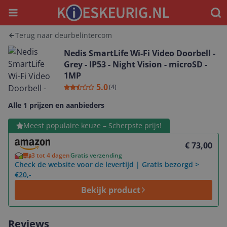
Menu
Waar
Terug naar deurbelintercom
Nedis SmartLife Wi-Fi Video Doorbell -
Grey - IP53 - Night Vision - microSD -
1MP
5.0
(
4
)
Alle 1 prijzen en aanbieders
Bekijk product
Meest populaire keuze – Scherpste prijs!
€ 73,00
3 tot 4 dagen
Gratis verzending
Check de website voor de levertijd | Gratis bezorgd >
€20,-
Bekijk product
Reviews