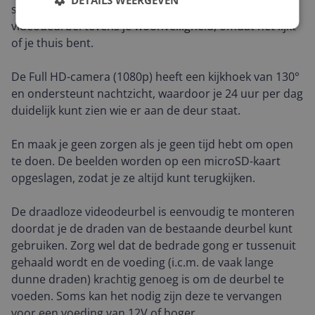
smartphone internetverbinding heeft, vergroot deze
videodeurbel tevens je woonveiligheid, omdat het lijkt
of je thuis bent.
De Full HD-camera (1080p) heeft een kijkhoek van 130°
en ondersteunt nachtzicht, waardoor je 24 uur per dag
duidelijk kunt zien wie er aan de deur staat.
En maak je geen zorgen als je geen tijd hebt om open
te doen. De beelden worden op een microSD-kaart
opgeslagen, zodat je ze altijd kunt terugkijken.
De draadloze videodeurbel is eenvoudig te monteren
doordat je de draden van de bestaande deurbel kunt
gebruiken. Zorg wel dat de bedrade gong er tussenuit
gehaald wordt en de voeding (i.c.m. de vaak lange
dunne draden) krachtig genoeg is om de deurbel te
voeden. Soms kan het nodig zijn deze te vervangen
voor een voeding van 12V of hoger.