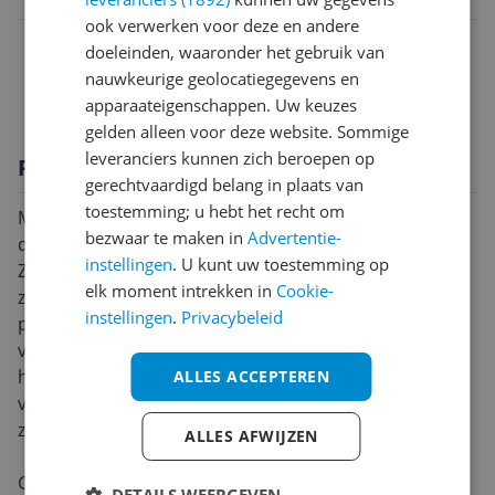
ook verwerken voor deze en andere
Functies
doeleinden, waaronder het gebruik van
nauwkeurige geolocatiegegevens en
Technisch
apparaateigenschappen. Uw keuzes
gelden alleen voor deze website. Sommige
leveranciers kunnen zich beroepen op
Productomschrijving
gerechtvaardigd belang in plaats van
toestemming; u hebt het recht om
Met deze Nedis SmartLife videodeurbel weet je altijd
bezwaar te maken in
Advertentie-
dat er iemand aan de deur staat, waar je zelf ook bent.
instellingen
. U kunt uw toestemming op
Zodra je bezoek aanbelt of, dankzij bewegingsdetectie,
elk moment intrekken in
Cookie-
zelfs maar de voordeur nadert, ontvang je een
instellingen
.
Privacybeleid
pushbericht op je smartphone. Je kunt vervolgens een
videogesprek starten. Vraag bijvoorbeeld de koerier
het pakketje bij de buren af te leveren of meld die
ALLES ACCEPTEREN
verkoper dat je geen interesse hebt - en dat alles
zonder de deur te openen.
ALLES AFWIJZEN
Gezien je van waar ook ter wereld kunt reageren als je
DETAILS WEERGEVEN