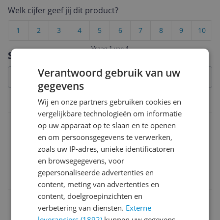
Welk cijfer geef jij dit product?
1
2
3
4
5
6
7
8
9
10
Vraag 1 van 4
Specificaties
Verantwoord gebruik van uw
gegevens
Wij en onze partners gebruiken cookies en
Aansluitingen
vergelijkbare technologieën om informatie
WiFi
op uw apparaat op te slaan en te openen
en om persoonsgegevens te verwerken,
Ja
zoals uw IP-adres, unieke identificatoren
en browsegegevens, voor
Draadloos
gepersonaliseerde advertenties en
Nee
content, meting van advertenties en
content, doelgroepinzichten en
EAN
verbetering van diensten.
Externe
5412810311323
leveranciers (1892)
kunnen uw gegevens