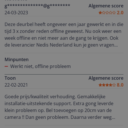
g**************@g********
Algemene score
24-03-2023
2.0
Deze deurbel heeft ongeveer een jaar gewerkt en in die
tijd 3 x zonder reden offline geweest. Nu ook weer een
week offline en niet meer aan de gang te krijgen. Ook
de leverancier Nedis Nederland kun je geen vragen
stellen voor een oplossing. Kijk ook maar eens op
Google niets anders dan problemen over offline.
Minpunten
Werkt niet, offline probleem
Toon
Algemene score
22-02-2021
8.0
Goede prijs/kwaliteit verhouding. Gemakkelijke
installatie-uitstekende support. Extra gong leverde
klein probleem op. Bel toevoegen op 20cm van de
camera !! Dan geen probleem. Daarna verder weg
plaatsen en werkt dan prima.