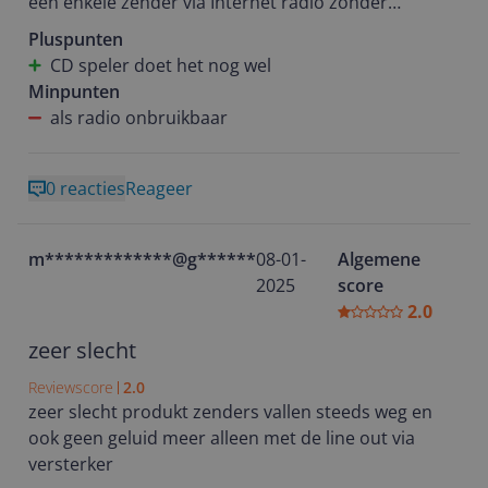
een enkele zender via Internet radio zonder
haperen.
Pluspunten
CD speler doet het nog wel
Minpunten
als radio onbruikbaar
0 reacties
Reageer
m*************@g********
08-01-
Algemene
2025
score
2.0
zeer slecht
Reviewscore
2.0
zeer slecht produkt zenders vallen steeds weg en
ook geen geluid meer alleen met de line out via
versterker