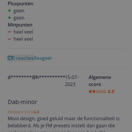
Pluspunten
geen
geen
Minpunten
heel veel
heel veel
0 reacties
Reageer
d********@h**********
15-07-
Algemene
2023
score
4.0
Dab-minor
Reviewscore
4.0
Mooi design, goed geluid maar de functionaliteit is
belabberd. Als je FM presets instelt dan gaan die