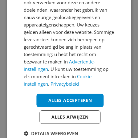
geluid
ook verwerken voor deze en andere
felheid instelbaar is, dus geschikt voor de
mogelijkheden
doeleinden, waaronder het gebruik van
slaapkamer, DAB, maar ook internet radio , alles
afstandsbediening
nauwkeurige geolocatiegegevens en
met Nederlandse interface. Ook via een app op
de app
apparaateigenschappen. Uw keuzes
afstand te bedienen, functies in de wekker die een
gebruiksgemak
gelden alleen voor deze website. Sommige
'normale' wekker niet heeft. Het enige is dat de wifi
Minpunten
leveranciers kunnen zich beroepen op
verbinding niet heel krachtig is, maar je kunt hem
minder sterke wifi ontvangst
gerechtvaardigd belang in plaats van
ook bekabeld aansluiten. Er zit ook een
toestemming; u hebt het recht om
afstandsbediening bij waarvan ik dacht die niet
Ja, ik beveel dit product aan
bezwaar te maken in
Advertentie-
nodig te hebben. Toch blijkt deze heel handig om
instellingen
. U kunt uw toestemming op
door de menu's te manoeuvreren.
elk moment intrekken in
Cookie-
0 reacties
Reageer
instellingen
.
Privacybeleid
Agila2003
26-01-2019
Algemene score
ALLES ACCEPTEREN
9.0
Mooie retro radio
ALLES AFWIJZEN
Reviewscore
9.0
DETAILS WEERGEVEN
Ben er zeer tevreden over.Het geluid is van