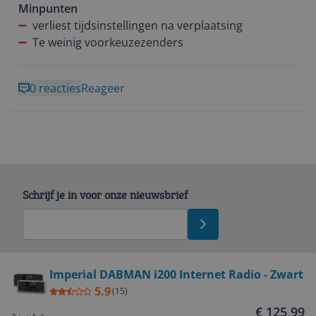
Minpunten
verliest tijdsinstellingen na verplaatsing
Te weinig voorkeuzezenders
0 reacties
Reageer
Schrijf je in voor onze nieuwsbrief
Bekijk product
Imperial DABMAN i200 Internet Radio - Zwart
5.9
(
15
)
Service
€ 125,99