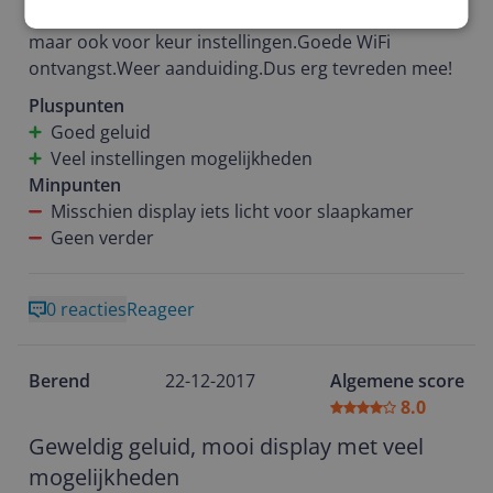
klankkleur warm.Equilizer instelbaar ook met hand
maar ook voor keur instellingen.Goede WiFi
ontvangst.Weer aanduiding.Dus erg tevreden mee!
Pluspunten
Goed geluid
Veel instellingen mogelijkheden
Minpunten
Misschien display iets licht voor slaapkamer
Geen verder
0 reacties
Reageer
Berend
22-12-2017
Algemene score
8.0
Geweldig geluid, mooi display met veel
mogelijkheden