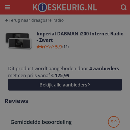
Menu
Waar
Terug naar draagbare_radio
Imperial DABMAN i200 Internet Radio
- Zwart
5.9
(
15
)
Dit product wordt aangeboden door
4
aanbieders
met een prijs vanaf
€ 125,99
Bekijk alle aanbieders
Reviews
Gemiddelde beoordeling
5.9