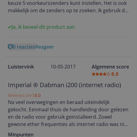
keuze 5 voorkeurszenders kunt instellen. Het is ook
makkelijk om de zenders op te zoeken. Ik gebruik de
Dabman hoofdzakelijk als Internet-radio, maar als je
verder dan 7 meter af zit van de router, dan heb je
Ja, ik beveel dit product aan
een wifiversterker nodig hebt.
0 reacties
Reageer
Luistervink
10-05-2017
Algemene score
8.0
Imperial ® Dabman i200 (internet radio)
Reviewscore
8.0
Na veel overwegingen en beraad uiteindelijk
gekocht. Eenmaal thuis de handleiding door gelezen
en de radio voor gebruik geïnstalleerd. Zowel
gewone ether frequenties als internet radio was niet
moeilijk geïnstalleerd te krijgen. Verder heeft de
Minpunten