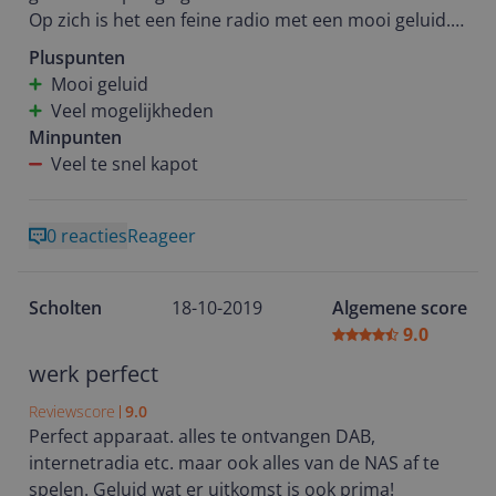
Op zich is het een feine radio met een mooi geluid.
Deze radios leven echter niet zo lang.
Pluspunten
Bij de eerste ging de WiFi kapot.
Mooi geluid
Bij deze vervangende radio ging ook de WiFi kapot.
Veel mogelijkheden
Toen de radio via een LAN kabel eengesloten.
Minpunten
Nu is er nog wat kapot gegaan en blijft de radio
Veel te snel kapot
telkens opnieuw opstarten.
Rijp voor de sloop
0 reacties
Reageer
Scholten
18-10-2019
Algemene score
9.0
werk perfect
Reviewscore
9.0
Perfect apparaat. alles te ontvangen DAB,
internetradia etc. maar ook alles van de NAS af te
spelen. Geluid wat er uitkomst is ook prima!