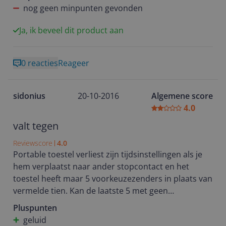
radio een duidelijk menu waarmee men makkelijk
nog geen minpunten gevonden
vooruit komt. Voor zover deze tot nu toe is
ingesteld, doet het precies wat ik ervan verlangde en
Ja, ik beveel dit product aan
de klank van de boxen valt me voor 100% mee ... een
fijn radiootje ... ben er blij mee.
0 reacties
Reageer
sidonius
20-10-2016
Algemene score
4.0
valt tegen
Reviewscore
4.0
Portable toestel verliest zijn tijdsinstellingen als je
hem verplaatst naar ander stopcontact en het
toestel heeft maar 5 voorkeuzezenders in plaats van
vermelde tien. Kan de laatste 5 met geen
mogelijkheid in de afstandsbediening krijgen. Lijkt
Pluspunten
gewoon geen mogelijkheid voor
geluid