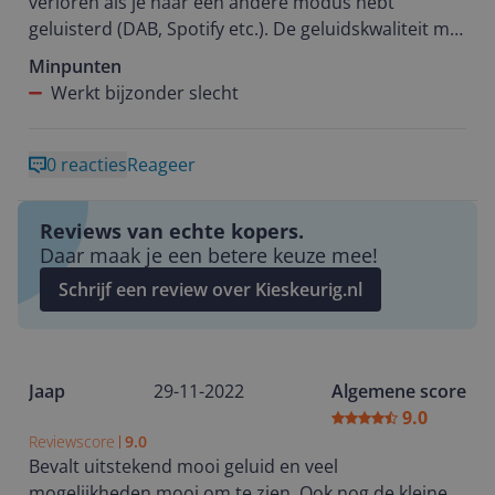
verloren als je naar een andere modus hebt
geluisterd (DAB, Spotify etc.). De geluidskwaliteit met
Spotify is slecht (kan ook aan mijn wifi liggen
Minpunten
alhoewel andere apparaten dat wel goed doen). Mijn
Werkt bijzonder slecht
mening? Zoek iets beter werkends.
0 reacties
Reageer
Reviews van echte kopers.
Daar maak je een betere keuze mee!
Schrijf een review over Kieskeurig.nl
Jaap
29-11-2022
Algemene score
9.0
Reviewscore
9.0
Bevalt uitstekend mooi geluid en veel
mogelijkheden.mooi om te zien .Ook nog de kleine