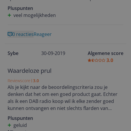
Pluspunten
veel mogelijkheden
0 reacties
Reageer
Sybe
30-09-2019
Algemene score
3.0
Waardeloze prul
Reviewscore
3.0
Als je kijkt naar de beoordelingscriteria zou je
denken dat het om een goed product gaat. Echter
als ik een DAB radio koop wil ik elke zender goed
kunnen ontvangen en niet slechts flarden van
programma's horen. Zit je lekker naar een nummer
Pluspunten
te luisteren valt het geluid weg. Hoezo DAB?
geluid
Via de afstandsbediening alles installeren is