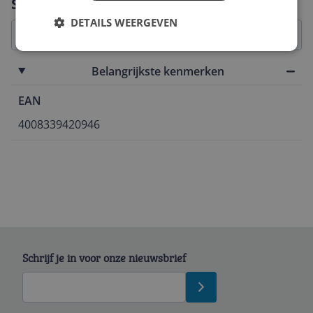
Specificaties
DETAILS WEERGEVEN
Belangrijkste kenmerken
EAN
4008339420946
Schrijf je in voor onze nieuwsbrief