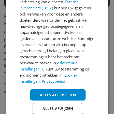
verbetering van diensten.
Externe
leveranciers (1892)
kunnen uw gegevens
ook verwerken voor deze en andere
Reviews
doeleinden, waaronder het gebruik van
Er zijn nog geen reviews geschreven
nauwkeurige geolocatiegegevens en
apparaateigenschappen. Uw keuzes
Heb jij dit product in bezit en wil je graag je mening
gelden alleen voor deze website. Sommige
geven? Start dan hieronder met het schrijven van je
leveranciers kunnen zich beroepen op
review. Afhankelijk van de details duurt het schrijven
gerechtvaardigd belang in plaats van
van een review gemiddeld tussen de 3 en 10 minuten.
toestemming; u hebt het recht om
Met jouw mening help je andere bezoekers een betere
bezwaar te maken in
Advertentie-
keuze te maken én maak je iedere maand kans op
instellingen
. U kunt uw toestemming op
€250,-!
Klik hier voor de actievoorwaarden.
elk moment intrekken in
Cookie-
instellingen
.
Privacybeleid
Cijfer
Welk cijfer geef jij dit product?
ALLES ACCEPTEREN
1
2
3
4
5
6
7
8
9
10
ALLES AFWIJZEN
Vraag 1 van 4