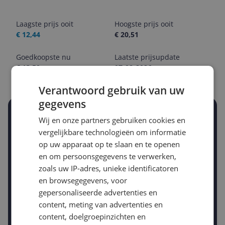
Laagste prijs ooit
Hoogste prijs ooit
€ 12,44
€ 20,51
Goedkoopste nu
Laatste prijsupdate
€ 13,50
07-08-2026
Verantwoord gebruik van uw
gegevens
Stel een alert in en mis geen prijsdaling
Wij en onze partners gebruiken cookies en
Krijg een seintje zodra de prijs zakt
vergelijkbare technologieën om informatie
Jouw e-mailadres
op uw apparaat op te slaan en te openen
en om persoonsgegevens te verwerken,
zoals uw IP-adres, unieke identificatoren
Gewenste daling of bedrag
en browsegegevens, voor
Gewenste prijs
gepersonaliseerde advertenties en
€
-5%
-10%
-15%
content, meting van advertenties en
content, doelgroepinzichten en
Prijsalert aanzetten