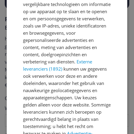
vergelijkbare technologieën om informatie
op uw apparaat op te slaan en te openen
Reviews
en om persoonsgegevens te verwerken,
zoals uw IP-adres, unieke identificatoren
Er zijn nog geen reviews geschreven
en browsegegevens, voor
Heb jij dit product in bezit en wil je graag je mening
gepersonaliseerde advertenties en
geven? Start dan hieronder met het schrijven van je
content, meting van advertenties en
review. Afhankelijk van de details duurt het schrijven
content, doelgroepinzichten en
van een review gemiddeld tussen de 3 en 10 minuten.
verbetering van diensten.
Externe
leveranciers (1892)
kunnen uw gegevens
Met jouw mening help je andere bezoekers een betere
ook verwerken voor deze en andere
keuze te maken én maak je iedere maand kans op
doeleinden, waaronder het gebruik van
€250,-!
Klik hier voor de actievoorwaarden.
nauwkeurige geolocatiegegevens en
Cijfer
apparaateigenschappen. Uw keuzes
gelden alleen voor deze website. Sommige
Welk cijfer geef jij dit product?
leveranciers kunnen zich beroepen op
gerechtvaardigd belang in plaats van
1
2
3
4
5
6
7
8
9
10
toestemming; u hebt het recht om
Vraag 1 van 4
bezwaar te maken in
Advertentie-