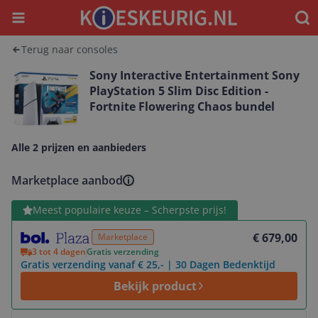
Menu
Waar
Terug naar consoles
Sony Interactive Entertainment Sony
PlayStation 5 Slim Disc Edition -
Fortnite Flowering Chaos bundel
Alle 2 prijzen en aanbieders
Marketplace aanbod
Bekijk product
Meest populaire keuze – Scherpste prijs!
€ 679,00
Marketplace
3 tot 4 dagen
Gratis verzending
Gratis verzending vanaf € 25,- | 30 Dagen Bedenktijd
Bekijk product
Bekijk product