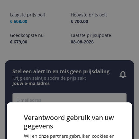
Laagste prijs ooit
Hoogste prijs ooit
€ 508,00
€ 700,00
Goedkoopste nu
Laatste prijsupdate
€ 679,00
08-08-2026
Stel een alert in en mis geen prijsdaling
Krijg een seintje zodra de prijs zakt
Jouw e-mailadres
Gewenste daling of bedrag
Gewenste prijs
Verantwoord gebruik van uw
€
-5%
-10%
-15%
gegevens
Prijsalert aanzetten
Wij en onze partners gebruiken cookies en