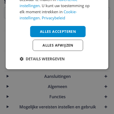
Specificaties
instellingen
. U kunt uw toestemming op
elk moment intrekken in
Cookie-
instellingen
.
Privacybeleid
Levering
ALLES ACCEPTEREN
Verpakkingsinhoud
DualSense® Wireless Controller
ALLES AFWIJZEN
EAN
DETAILS WEERGEVEN
0711719021711
Aansluitingen
Algemeen
Functies
Mogelijke vereisten instellen en gebruik