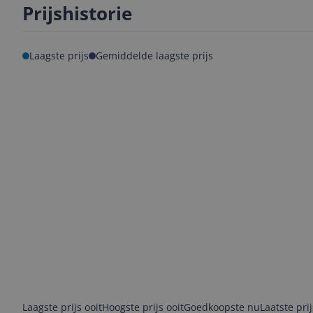
Prijshistorie
Laagste prijs
Gemiddelde laagste prijs
Laagste prijs ooit
Hoogste prijs ooit
Goedkoopste nu
Laatste pri