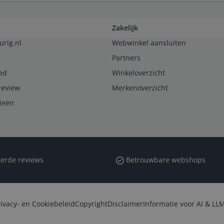
Zakelijk
urig.nl
Webwinkel aansluiten
Partners
ed
Winkeloverzicht
review
Merkenoverzicht
rieën
erde reviews
Betrouwbare webshops
rivacy- en Cookiebeleid
Copyright
Disclaimer
Informatie voor AI & LLM