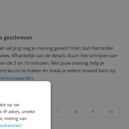
ws geschreven
t en wil je graag je mening geven? Start dan hieronder
view. Afhankelijk van de details duurt het schrijven van
en de 3 en 10 minuten. Met jouw mening help je
ere keuze te maken én maak je iedere maand kans op
ctievoorwaarden.
uct?
atie op uw
 IP-adres, unieke
4
5
6
7
8
9
10
t, meting van
Vraag 1 van 4
everanciers