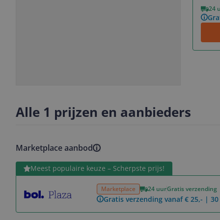
Vorige
Volgende
24 
Gra
Slide
Slide
Slide
Slide
1
2
3
4
Alle 1 prijzen en aanbieders
Marketplace aanbod
Bekijk product
Meest populaire keuze – Scherpste prijs!
Marketplace
24 uur
Gratis verzending
Gratis verzending vanaf € 25,- | 3