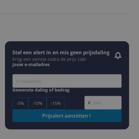
Stel een alert in en mis geen prijsdaling
Krijg een seintje zodra de prijs zakt
Jouw e-mailadres
Gewenste daling of bedrag
Gewenste prijs
€
-5%
-10%
-15%
Prijsalert aanzetten