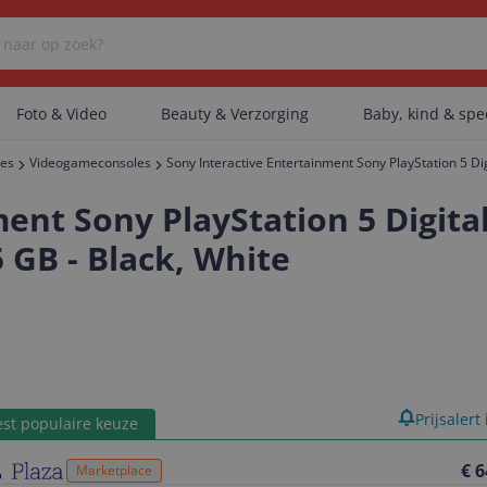
Foto & Video
Beauty & Verzorging
Baby, kind & sp
res
Videogameconsoles
Sony Interactive Entertainment Sony PlayStation 5 Dig
Er zijn geen categorieën gevonden.
nt Sony PlayStation 5 Digital 
 GB - Black, White
Er zijn geen producten gevonden.
Er zijn geen artikelen gevonden.
product
Prijsalert
st populaire keuze
€ 6
Marketplace