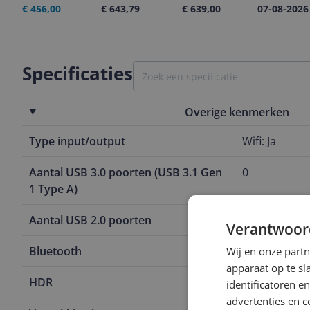
€ 456,00
€ 643,79
€ 639,00
07-08-2026
Specificaties
Overige kenmerken
Type input/output
Wifi: Ja
Aantal USB 3.0 poorten (USB 3.1 Gen
0
1 Type A)
Aantal USB 2.0 poorten
1
Verantwoor
Bluetooth
Ja
Wij en onze part
apparaat op te s
HDR
Ja
identificatoren e
advertenties en c