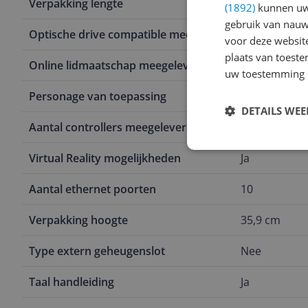
Verpakking lengte
13,1 cm
(1892)
kunnen uw 
gebruik van nauw
Optische drive compatible media
Nee
voor deze websit
plaats van toest
Online lidmaatschap meegeleverd
Nee
uw toestemming 
Personage van toepassing
Nee
DETAILS WE
Aantal controllers meegeleverd
1
Virtual Reality mogelijkheden
Ja
Aantal ethernet poorten
10
Verpakking hoogte
35,9 cm
Type extern geheugenslot
Nee
Taal handleiding
Ja