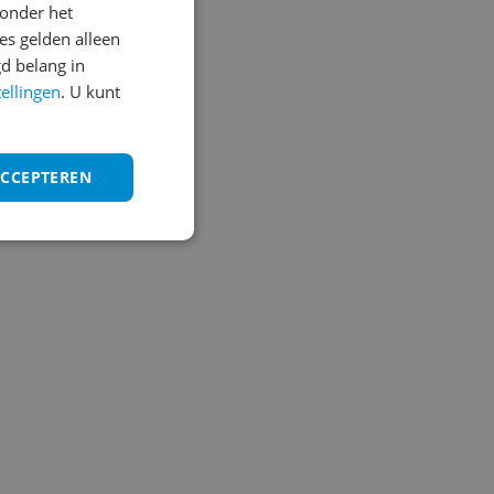
onder het
s gelden alleen
d belang in
tellingen
. U kunt
ACCEPTEREN