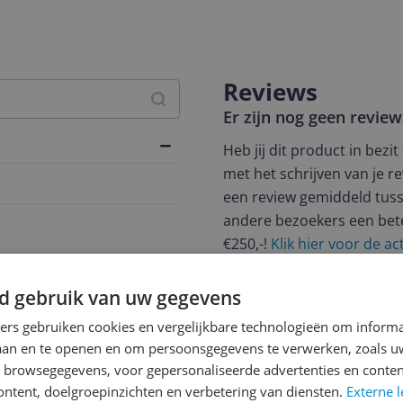
Reviews
Er zijn nog geen revie
Heb jij dit product in bezi
met het schrijven van je re
een review gemiddeld tuss
andere bezoekers een bet
€250,-!
Klik hier voor de a
Cijfer
d gebruik van uw gegevens
Welk cijfer geef jij dit prod
ners gebruiken cookies en vergelijkbare technologieën om inform
laan en te openen en om persoonsgegevens te verwerken, zoals uw
1
2
3
n browsegegevens, voor gepersonaliseerde advertenties en conten
ontent, doelgroepinzichten en verbetering van diensten.
Externe l