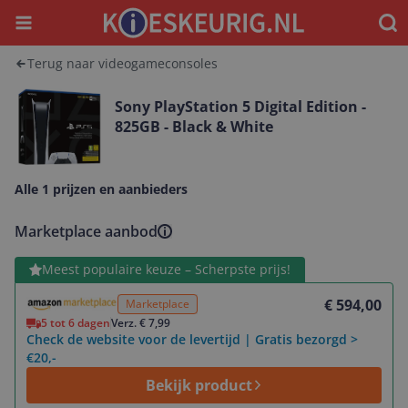
Menu
Waar
Terug naar videogameconsoles
Sony PlayStation 5 Digital Edition -
825GB - Black & White
Alle 1 prijzen en aanbieders
Marketplace aanbod
Bekijk product
Meest populaire keuze – Scherpste prijs!
€ 594,00
Marketplace
5 tot 6 dagen
Verz. € 7,99
Check de website voor de levertijd | Gratis bezorgd >
€20,-
Bekijk product