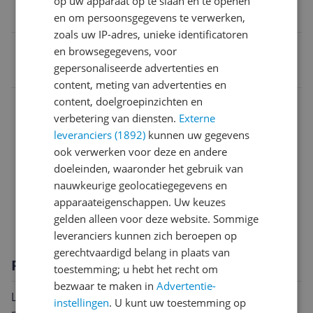
op uw apparaat op te slaan en te openen
5.1
en om persoonsgegevens te verwerken,
zoals uw IP-adres, unieke identificatoren
EAN
en browsegegevens, voor
gepersonaliseerde advertenties en
0711719424994
content, meting van advertenties en
content, doelgroepinzichten en
Levering
verbetering van diensten.
Externe
Mogelijke vereisten instellen en gebruik
leveranciers (1892)
kunnen uw gegevens
ook verwerken voor deze en andere
Overige kenmerken
doeleinden, waaronder het gebruik van
nauwkeurige geolocatiegegevens en
Productinformatie
apparaateigenschappen. Uw keuzes
Technische specificaties
gelden alleen voor deze website. Sommige
leveranciers kunnen zich beroepen op
gerechtvaardigd belang in plaats van
Productomschrijving
toestemming; u hebt het recht om
bezwaar te maken in
Advertentie-
Laat je gaming-ervaring naar een hoger niveau tillen
instellingen
. U kunt uw toestemming op