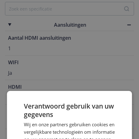
Aansluitingen
Aantal HDMI aansluitingen
1
WIFI
Ja
HDMI
2.1
Verantwoord gebruik van uw
Scart aansluiting
gegevens
Nee
Wij en onze partners gebruiken cookies en
vergelijkbare technologieën om informatie
Bluetooth versie