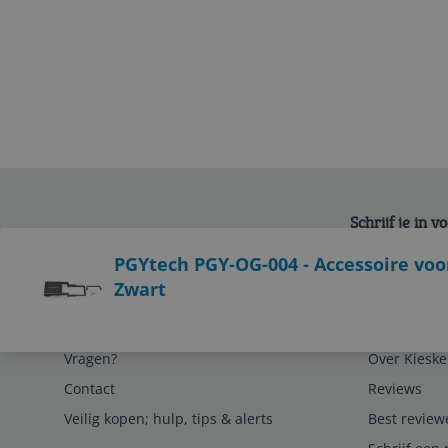
Schrijf je in 
Bekijk product
PGYtech PGY-OG-004 - Accessoire voo
Zwart
Service
Algemeen
Vragen?
Over Kieske
Contact
Reviews
Veilig kopen; hulp, tips & alerts
Best review