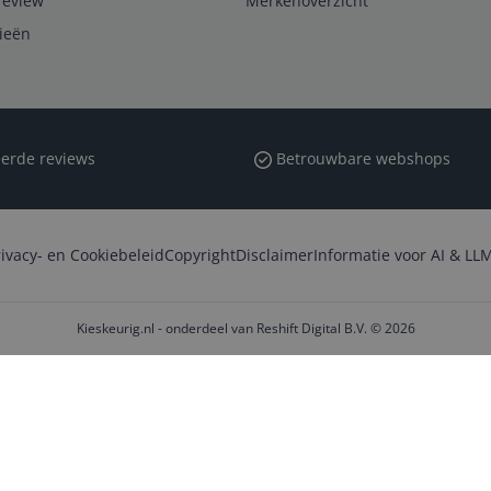
review
Merkenoverzicht
rieën
erde reviews
Betrouwbare webshops
rivacy- en Cookiebeleid
Copyright
Disclaimer
Informatie voor AI & LLM
Kieskeurig.nl - onderdeel van Reshift Digital B.V. © 2026