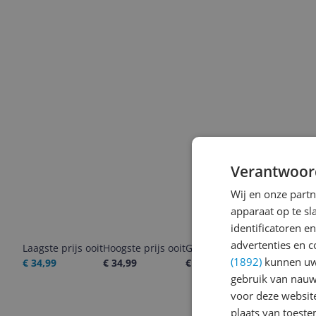
Verantwoor
Wij en onze part
apparaat op te s
identificatoren e
advertenties en c
Laagste prijs ooit
Hoogste prijs ooit
Goedkoopste nu
Laatste pri
(1892)
kunnen uw 
€ 34,99
€ 34,99
€ 34,99
06-08-2026
gebruik van nauw
voor deze websit
plaats van toest