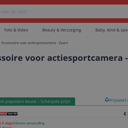
Foto & Video
Beauty & Verzorging
Baby, kind & sp
Accessoire voor actiesportcamera - Zwart
Er zijn geen categorieën gevonden.
soire voor actiesportcamera 
Er zijn geen producten gevonden.
Er zijn geen artikelen gevonden.
product
Prijsalert
st populaire keuze – Scherpste prijs!
€
ot 6 dagen
Gratis verzending
5 dagen