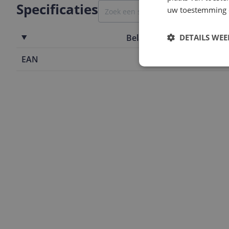
Specificaties
uw toestemming 
Belangrijkste kenmerken
DETAILS WE
EAN
6970801330