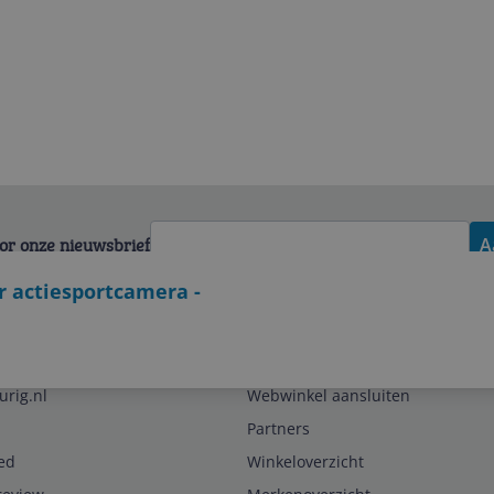
voor onze nieuwsbrief
A
r actiesportcamera -
Zakelijk
urig.nl
Webwinkel aansluiten
Partners
ed
Winkeloverzicht