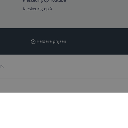
Kieskeurig op Youtube
Kieskeurig op X
Heldere prijzen
's