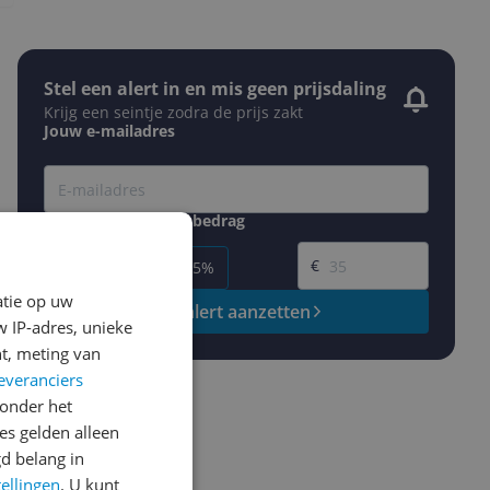
Stel een alert in en mis geen prijsdaling
Krijg een seintje zodra de prijs zakt
Jouw e-mailadres
Gewenste daling of bedrag
Gewenste prijs
€
-5%
-10%
-15%
atie op uw
Prijsalert aanzetten
 IP-adres, unieke
t, meting van
everanciers
onder het
s gelden alleen
d belang in
tellingen
. U kunt