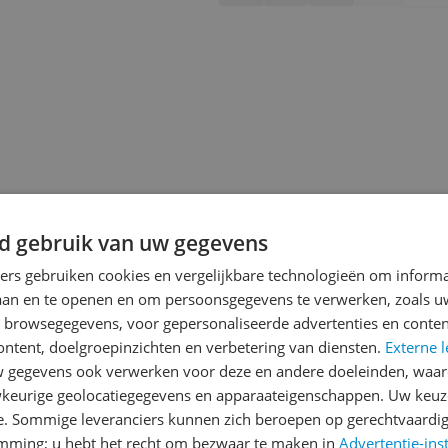
d gebruik van uw gegevens
ners gebruiken cookies en vergelijkbare technologieën om inform
laan en te openen en om persoonsgegevens te verwerken, zoals uw
n browsegegevens, voor gepersonaliseerde advertenties en conten
ontent, doelgroepinzichten en verbetering van diensten.
Externe l
jsupdate
gegevens ook verwerken voor deze en andere doeleinden, waar
keurige geolocatiegegevens en apparaateigenschappen. Uw keuze
e. Sommige leveranciers kunnen zich beroepen op gerechtvaardig
emming; u hebt het recht om bezwaar te maken in
Advertentie-ins