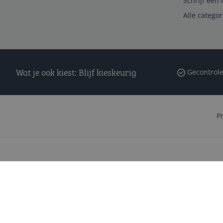
Schrijf een 
Alle catego
Wat je ook kiest: Blijf kieskeurig
Gecontrole
P