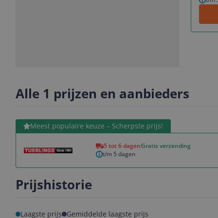
Slide
Slide
Slide
Slide
1
2
3
4
Alle 1 prijzen en aanbieders
Bekijk product
Meest populaire keuze – Scherpste prijs!
5 tot 6 dagen
Gratis verzending
t/m 5 dagen
Prijshistorie
Laagste prijs
Gemiddelde laagste prijs