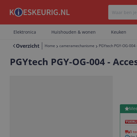
Elektronica
Huishouden & wonen
Keuken
Overzicht
Home
cameramechanisme
PGYtech PGY-OG-004 - 
PGYtech PGY-OG-004 - Acces
Bekijk 
Mee
Vorige
Volgende
5 t
t/m 