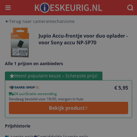
Menu
Waar
Terug naar cameramechanisme
Jupio Accu-frontje voor duo oplader -
voor Sony accu NP-SP70
Alle 1 prijzen en aanbieders
Bekijk product
Meest populaire keuze – Scherpste prijs!
€ 5,95
24 uur
Gratis verzending
Vandaag besteld voor 18:00, morgen in huis
Bekijk product
Prijshistorie
Laagste prijs
Gemiddelde laagste prijs