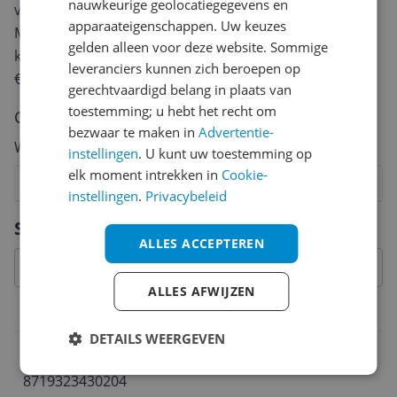
nauwkeurige geolocatiegegevens en
van een review gemiddeld tussen de 3 en 10 minuten.
apparaateigenschappen. Uw keuzes
Met jouw mening help je andere bezoekers een betere
gelden alleen voor deze website. Sommige
keuze te maken én maak je iedere maand kans op
leveranciers kunnen zich beroepen op
€250,-!
Klik hier voor de actievoorwaarden.
gerechtvaardigd belang in plaats van
toestemming; u hebt het recht om
Cijfer
bezwaar te maken in
Advertentie-
Welk cijfer geef jij dit product?
instellingen
. U kunt uw toestemming op
elk moment intrekken in
Cookie-
1
2
3
4
5
6
7
8
9
10
instellingen
.
Privacybeleid
Vraag 1 van 4
Specificaties
ALLES ACCEPTEREN
ALLES AFWIJZEN
Belangrijkste kenmerken
DETAILS WEERGEVEN
EAN
8719323430204