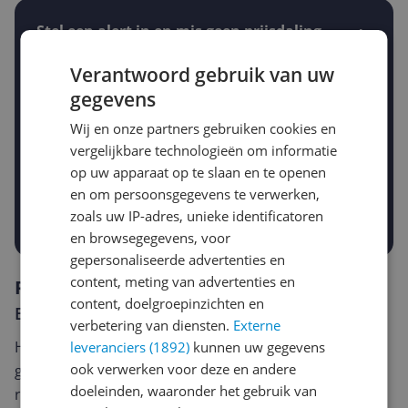
Stel een alert in en mis geen prijsdaling
Krijg een seintje zodra de prijs zakt
Jouw e-mailadres
Verantwoord gebruik van uw
gegevens
Wij en onze partners gebruiken cookies en
Gewenste daling of bedrag
vergelijkbare technologieën om informatie
Gewenste prijs
op uw apparaat op te slaan en te openen
€
-5%
-10%
-15%
en om persoonsgegevens te verwerken,
zoals uw IP-adres, unieke identificatoren
Prijsalert aanzetten
en browsegegevens, voor
gepersonaliseerde advertenties en
content, meting van advertenties en
Reviews
content, doelgroepinzichten en
Er zijn nog geen reviews geschreven
verbetering van diensten.
Externe
Heb jij dit product in bezit en wil je graag je mening
leveranciers (1892)
kunnen uw gegevens
ook verwerken voor deze en andere
geven? Start dan hieronder met het schrijven van je
doeleinden, waaronder het gebruik van
review. Afhankelijk van de details duurt het schrijven