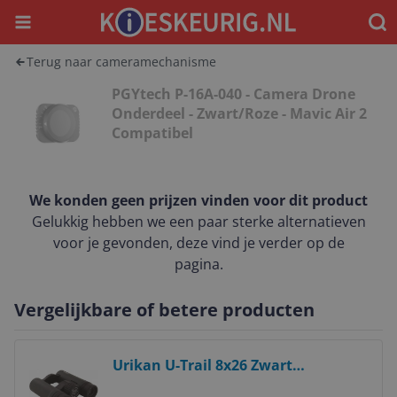
Menu
Waar
Terug naar cameramechanisme
PGYtech P-16A-040 - Camera Drone
Onderdeel - Zwart/Roze - Mavic Air 2
Compatibel
We konden geen prijzen vinden voor dit product
Gelukkig hebben we een paar sterke alternatieven
voor je gevonden, deze vind je verder op de
pagina.
Vergelijkbare of betere producten
Bekijk product
Urikan U-Trail 8x26 Zwart
Verrekijkers