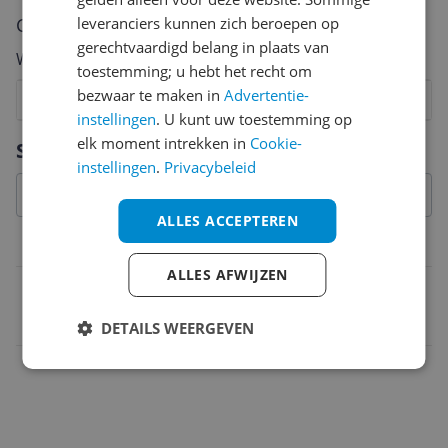
Cijfer
leveranciers kunnen zich beroepen op
gerechtvaardigd belang in plaats van
Welk cijfer geef jij dit product?
toestemming; u hebt het recht om
bezwaar te maken in
Advertentie-
1
2
3
4
5
6
7
8
9
10
instellingen
. U kunt uw toestemming op
Vraag 1 van 4
elk moment intrekken in
Cookie-
Specificaties
instellingen
.
Privacybeleid
ALLES ACCEPTEREN
Belangrijkste kenmerken
ALLES AFWIJZEN
EAN
6970801336308
DETAILS WEERGEVEN