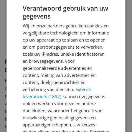
Bekijk product
Verantwoord gebruik van uw
Explorer Cases 5325 BE
gegevens
Apparatuurtas Zwart
Wij en onze partners gebruiken cookies en
v.a. € 192,00
-2%
vergelijkbare technologieën om informatie
op uw apparaat op te slaan en te openen
Bekijk product
en om persoonsgegevens te verwerken,
zoals uw IP-adres, unieke identificatoren
Reviews
en browsegegevens, voor
gepersonaliseerde advertenties en
Er zijn nog geen reviews geschreven
content, meting van advertenties en
Heb jij dit product in bezit en wil je graag je mening
content, doelgroepinzichten en
geven? Start dan hieronder met het schrijven van je
verbetering van diensten.
Externe
review. Afhankelijk van de details duurt het schrijven
leveranciers (1892)
kunnen uw gegevens
van een review gemiddeld tussen de 3 en 10 minuten.
ook verwerken voor deze en andere
doeleinden, waaronder het gebruik van
Met jouw mening help je andere bezoekers een betere
nauwkeurige geolocatiegegevens en
keuze te maken én maak je iedere maand kans op
apparaateigenschappen. Uw keuzes
€250,-!
Klik hier voor de actievoorwaarden.
gelden alleen voor deze website. Sommige