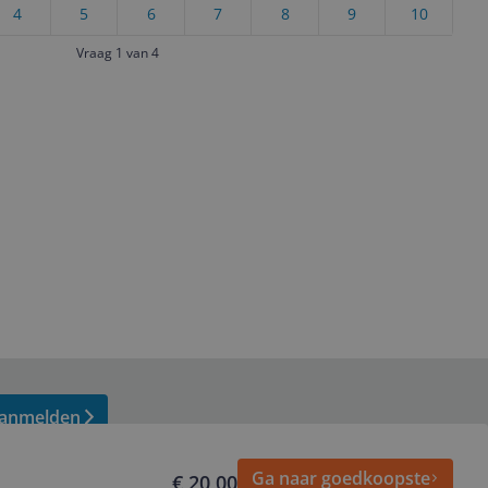
4
5
6
7
8
9
10
Vraag 1 van 4
anmelden
Ga naar goedkoopste
€ 20,00