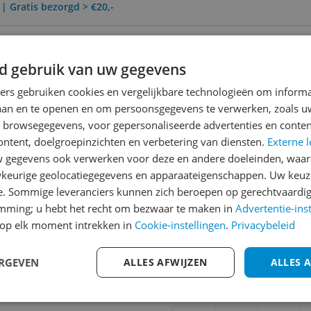
 | Gratis bezorgd > €20,-
0 Dagen Bedenktijd
d gebruik van uw gegevens
ners gebruiken cookies en vergelijkbare technologieën om inform
laan en te openen en om persoonsgegevens te verwerken, zoals uw
Reviews
n browsegegevens, voor gepersonaliseerde advertenties en conten
Er zijn nog geen revie
ontent, doelgroepinzichten en verbetering van diensten.
Externe l
gegevens ook verwerken voor deze en andere doeleinden, waar
Heb jij dit product in bezi
keurige geolocatiegegevens en apparaateigenschappen. Uw keuze
met het schrijven van je re
e. Sommige leveranciers kunnen zich beroepen op gerechtvaardig
660
een review gemiddeld tuss
emming; u hebt het recht om bezwaar te maken in
Advertentie-ins
andere bezoekers een bet
op elk moment intrekken in
Cookie-instellingen
.
Privacybeleid
€250,-!
Klik hier voor de a
verzameling van covers
ERGEVEN
ALLES AFWIJZEN
ALLES 
Cijfer
Welk cijfer geef jij dit prod