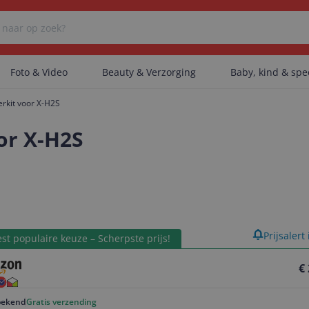
Foto & Video
Beauty & Verzorging
Baby, kind & sp
erkit voor X-H2S
Er zijn geen categorieën gevonden.
or X-H2S
Er zijn geen producten gevonden.
product
Prijsalert
Er zijn geen artikelen gevonden.
st populaire keuze – Scherpste prijs!
€
ekend
Gratis verzending