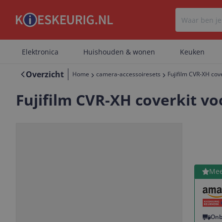
Elektronica
Huishouden & wonen
Keuken
Overzicht
Home
camera-accessoiresets
Fujifilm CVR-XH cov
Fujifilm CVR-XH coverkit vo
Bekijk 
Mee
Vorige
Volgende
Onb