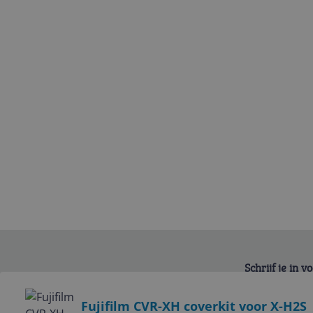
Schrijf je in 
Bekijk product
Fujifilm CVR-XH coverkit voor X-H2S