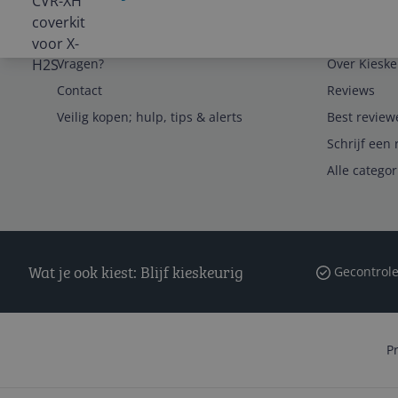
Service
Algemeen
Vragen?
Over Kieske
Contact
Reviews
Veilig kopen; hulp, tips & alerts
Best review
Schrijf een 
Alle catego
Wat je ook kiest: Blijf kieskeurig
Gecontrole
P