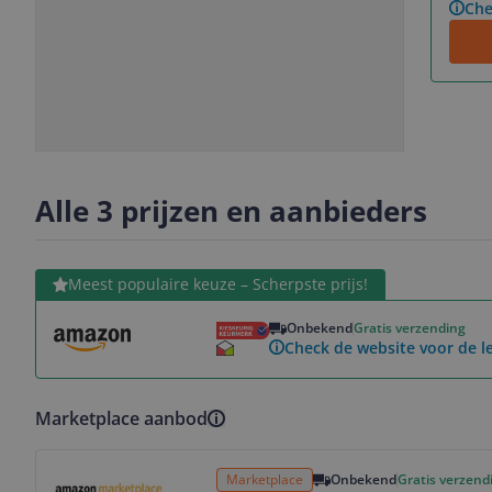
Che
Slide
Slide
1
2
Alle 3 prijzen en aanbieders
Bekijk product
Meest populaire keuze – Scherpste prijs!
Onbekend
Gratis verzending
Check de website voor de le
Marketplace aanbod
Bekijk product
Marketplace
Onbekend
Gratis verzend