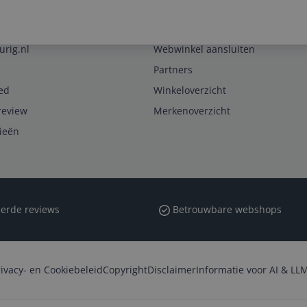
Zakelijk
urig.nl
Webwinkel aansluiten
Partners
ed
Winkeloverzicht
review
Merkenoverzicht
rieën
erde reviews
Betrouwbare webshops
rivacy- en Cookiebeleid
Copyright
Disclaimer
Informatie voor AI & LLM