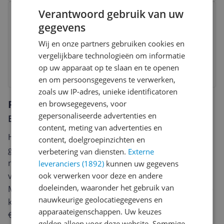
Bekijk product
Verantwoord gebruik van uw
Chemin Arte 210 Handdoekdroger -
gegevens
900 W - Zwart
Wij en onze partners gebruiken cookies en
v.a. € 267,40
-3%
vergelijkbare technologieën om informatie
op uw apparaat op te slaan en te openen
Bekijk product
en om persoonsgegevens te verwerken,
zoals uw IP-adres, unieke identificatoren
Reviews
en browsegegevens, voor
gepersonaliseerde advertenties en
Er zijn nog geen reviews geschreven
content, meting van advertenties en
Heb jij dit product in bezit en wil je graag je mening
content, doelgroepinzichten en
geven? Start dan hieronder met het schrijven van je
verbetering van diensten.
Externe
review. Afhankelijk van de details duurt het schrijven
leveranciers (1892)
kunnen uw gegevens
van een review gemiddeld tussen de 3 en 10 minuten.
ook verwerken voor deze en andere
doeleinden, waaronder het gebruik van
Met jouw mening help je andere bezoekers een betere
nauwkeurige geolocatiegegevens en
keuze te maken én maak je iedere maand kans op
apparaateigenschappen. Uw keuzes
€250,-!
Klik hier voor de actievoorwaarden.
gelden alleen voor deze website. Sommige