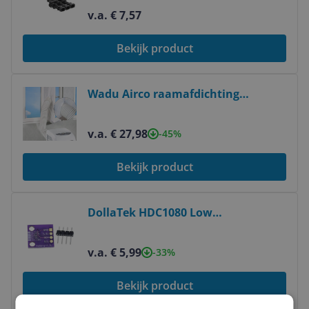
v.a. € 7,57
Bekijk product
Bekijk product
Wadu Airco raamafdichting
inclusief Nederlandse handleiding -
Tegen insecten - Transparant -
v.a. € 27,98
-45%
400cm
Bekijk product
Bekijk product
DollaTek HDC1080 Low
Powermodule, GY-213V-HDC1080,
zeer nauwkeurige digitale
v.a. € 5,99
-33%
vochtsensor met
temperatuursensor
Bekijk product