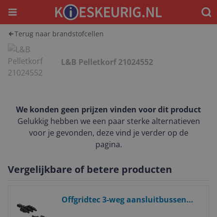
Menu
Waar
Terug naar brandstofcellen
L&B Pelletkorf 21024552
We konden geen prijzen vinden voor dit product
Gelukkig hebben we een paar sterke alternatieven
voor je gevonden, deze vind je verder op de
pagina.
Vergelijkbare of betere producten
Bekijk product
Offgridtec 3-weg aansluitbussen
Solar-compatibele T-stekker