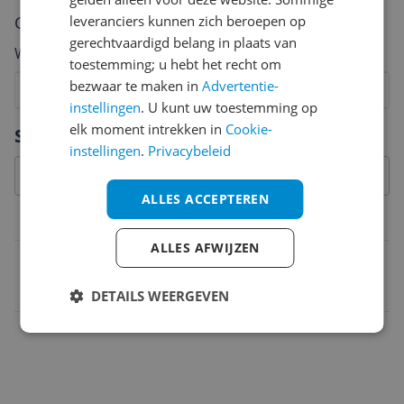
Cijfer
leveranciers kunnen zich beroepen op
gerechtvaardigd belang in plaats van
Welk cijfer geef jij dit product?
toestemming; u hebt het recht om
bezwaar te maken in
Advertentie-
1
2
3
4
5
6
7
8
9
10
instellingen
. U kunt uw toestemming op
Vraag 1 van 4
elk moment intrekken in
Cookie-
Specificaties
instellingen
.
Privacybeleid
ALLES ACCEPTEREN
Belangrijkste kenmerken
ALLES AFWIJZEN
EAN
9004715214319
DETAILS WEERGEVEN