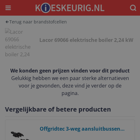
Menu
Waar
Terug naar brandstofcellen
Lacor 69066 elektrische boiler 2,24 kW
We konden geen prijzen vinden voor dit product
Gelukkig hebben we een paar sterke alternatieven
voor je gevonden, deze vind je verder op de
pagina.
Vergelijkbare of betere producten
Bekijk product
Offgridtec 3-weg aansluitbussen
Solar-compatibele T-stekker