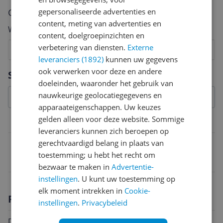
gepersonaliseerde advertenties en
Cijfer
content, meting van advertenties en
Welk cijfer geef jij dit product?
content, doelgroepinzichten en
verbetering van diensten.
Externe
1
2
3
4
5
6
7
8
9
10
leveranciers (1892)
kunnen uw gegevens
Vraag 1 van 4
ook verwerken voor deze en andere
Specificaties
doeleinden, waaronder het gebruik van
nauwkeurige geolocatiegegevens en
apparaateigenschappen. Uw keuzes
gelden alleen voor deze website. Sommige
Belangrijkste kenmerken
leveranciers kunnen zich beroepen op
gerechtvaardigd belang in plaats van
EAN
toestemming; u hebt het recht om
8414271690662
bezwaar te maken in
Advertentie-
instellingen
. U kunt uw toestemming op
elk moment intrekken in
Cookie-
Productomschrijving
instellingen
.
Privacybeleid
De Lacor 69066 is een efficiënte elektrische boiler met