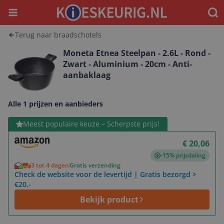
Menu
Waar
Terug naar braadschotels
Moneta Etnea Steelpan - 2.6L - Rond -
Zwart - Aluminium - 20cm - Anti-
aanbaklaag
Alle 1 prijzen en aanbieders
Bekijk product
Meest populaire keuze – Scherpste prijs!
€ 20,06
-15% prijsdaling
3 tot 4 dagen
Gratis verzending
Check de website voor de levertijd | Gratis bezorgd >
€20,-
Bekijk product