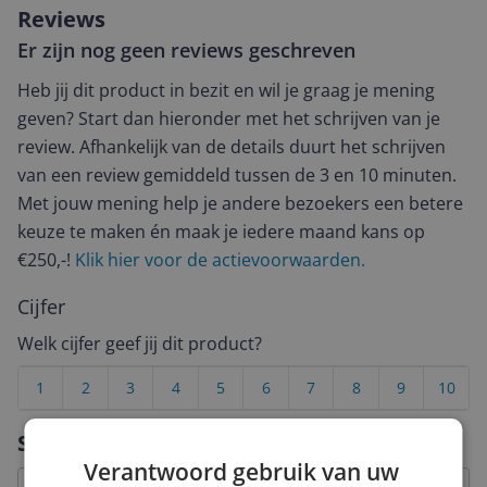
Reviews
Er zijn nog geen reviews geschreven
Heb jij dit product in bezit en wil je graag je mening
geven? Start dan hieronder met het schrijven van je
review. Afhankelijk van de details duurt het schrijven
van een review gemiddeld tussen de 3 en 10 minuten.
Met jouw mening help je andere bezoekers een betere
keuze te maken én maak je iedere maand kans op
€250,-!
Klik hier voor de actievoorwaarden.
Cijfer
Welk cijfer geef jij dit product?
1
2
3
4
5
6
7
8
9
10
Vraag 1 van 4
Specificaties
Verantwoord gebruik van uw