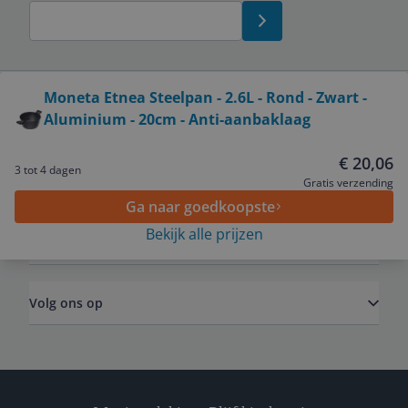
Bekijk product
Moneta Etnea Steelpan - 2.6L - Rond - Zwart -
Aluminium - 20cm - Anti-aanbaklaag
Service
€ 20,06
3 tot 4 dagen
Algemeen
Gratis verzending
Ga naar goedkoopste
Bekijk alle prijzen
Zakelijk
Volg ons op