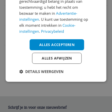
Rond
gerechtvaardigd belang in plaats van
toestemming; u hebt het recht om
Inclusief deksel
bezwaar te maken in
Advertentie-
instellingen
. U kunt uw toestemming op
Nee
elk moment intrekken in
Cookie-
EAN
instellingen
.
Privacybeleid
8003703150135
ALLES ACCEPTEREN
Afmetingen & gewicht
ALLES AFWIJZEN
Overige kenmerken
DETAILS WEERGEVEN
Schrijf je in voor onze nieuwsbrief