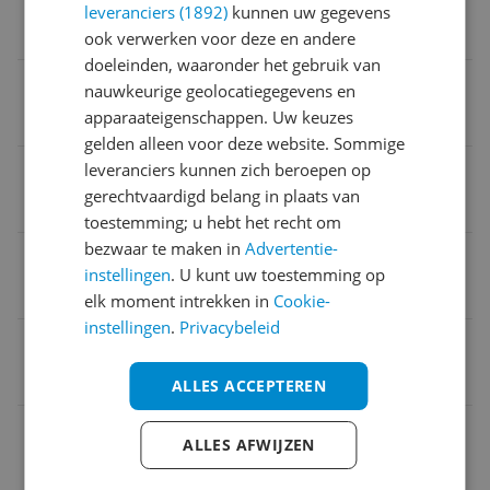
leveranciers (1892)
kunnen uw gegevens
Aluminium
ook verwerken voor deze en andere
doeleinden, waaronder het gebruik van
Vorm
nauwkeurige geolocatiegegevens en
apparaateigenschappen. Uw keuzes
Rond
gelden alleen voor deze website. Sommige
Inclusief deksel
leveranciers kunnen zich beroepen op
gerechtvaardigd belang in plaats van
Nee
toestemming; u hebt het recht om
bezwaar te maken in
Advertentie-
Merk
instellingen
. U kunt uw toestemming op
Moneta
elk moment intrekken in
Cookie-
instellingen
.
Privacybeleid
Kleur
zwart
ALLES ACCEPTEREN
EAN
ALLES AFWIJZEN
8003703172021