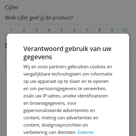
Cijfer
Welk cijfer geef jij dit product?
1
2
3
4
5
6
7
8
9
10
Vraag 1 van 4
Specificaties
Verantwoord gebruik van uw
gegevens
Wij en onze partners gebruiken cookies en
vergelijkbare technologieën om informatie
Productinformatie
op uw apparaat op te slaan en te openen
Aantal artikelen in verpakking
en om persoonsgegevens te verwerken,
zoals uw IP-adres, unieke identificatoren
1 stuk
en browsegegevens, voor
gepersonaliseerde advertenties en
EAN
content, meting van advertenties en
8003703172021
content, doelgroepinzichten en
verbetering van diensten.
Externe
Materiaal