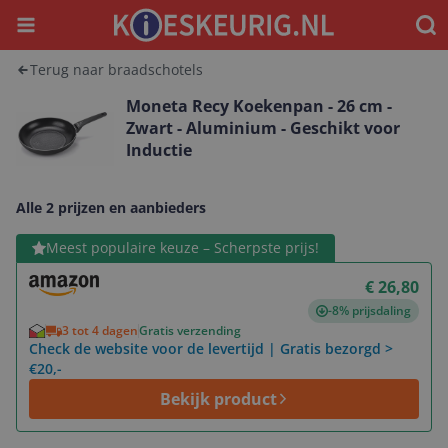
Menu
Waar
Terug naar braadschotels
Moneta Recy Koekenpan - 26 cm -
Zwart - Aluminium - Geschikt voor
Inductie
Alle 2 prijzen en aanbieders
Bekijk product
Meest populaire keuze – Scherpste prijs!
€ 26,80
-8% prijsdaling
3 tot 4 dagen
Gratis verzending
Check de website voor de levertijd | Gratis bezorgd >
€20,-
Bekijk product