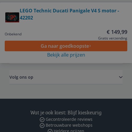
Bekijk product
LEGO Technic Ducati Panigale V4 S motor -
42202
Service
€ 149,99
Onbekend
Algemeen
Gratis verzending
Ga naar goedkoopste
Bekijk alle prijzen
Zakelijk
Volg ons op
Wat je ook kiest: Blijf kieskeurig
Gecontroleerde reviews
Betrouwbare webshops
Heldere prijzen