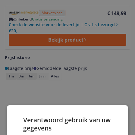
Bekijk product
€ 149,99
Marketplace
Onbekend
Gratis verzending
Check de website voor de levertijd | Gratis bezorgd >
€20,-
Bekijk product
Prijshistorie
Laagste prijs
Gemiddelde laagste prijs
1m
3m
6m
Jaar
Alles
Verantwoord gebruik van uw
gegevens