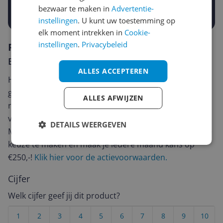
Prijsalert aanzetten
bezwaar te maken in
Advertentie-
instellingen
. U kunt uw toestemming op
elk moment intrekken in
Cookie-
instellingen
.
Privacybeleid
Reviews
Er zijn nog geen reviews geschreven
ALLES ACCEPTEREN
Heb jij dit product in bezit en wil je graag je mening
geven? Start dan hieronder met het schrijven van je
ALLES AFWIJZEN
review. Afhankelijk van de details duurt het schrijven
van een review gemiddeld tussen de 3 en 10 minuten.
DETAILS WEERGEVEN
Met jouw mening help je andere bezoekers een betere
keuze te maken én maak je iedere maand kans op
€250,-!
Klik hier voor de actievoorwaarden.
Cijfer
Welk cijfer geef jij dit product?
1
2
3
4
5
6
7
8
9
10