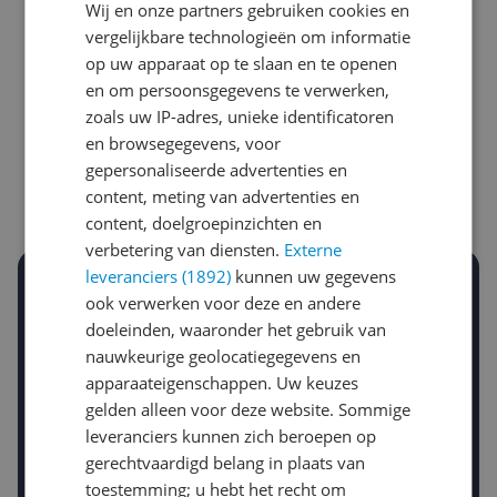
Wij en onze partners gebruiken cookies en
vergelijkbare technologieën om informatie
op uw apparaat op te slaan en te openen
Laagste prijs ooit
Hoogste prijs ooit
en om persoonsgegevens te verwerken,
€ 109,00
€ 149,00
zoals uw IP-adres, unieke identificatoren
en browsegegevens, voor
Goedkoopste nu
Laatste prijsupdate
gepersonaliseerde advertenties en
€ 149,00
09-08-2026
content, meting van advertenties en
content, doelgroepinzichten en
verbetering van diensten.
Externe
leveranciers (1892)
kunnen uw gegevens
Stel een alert in en mis geen prijsdaling
ook verwerken voor deze en andere
Krijg een seintje zodra de prijs zakt
doeleinden, waaronder het gebruik van
Jouw e-mailadres
nauwkeurige geolocatiegegevens en
apparaateigenschappen. Uw keuzes
gelden alleen voor deze website. Sommige
Gewenste daling of bedrag
leveranciers kunnen zich beroepen op
Gewenste prijs
gerechtvaardigd belang in plaats van
€
-5%
-10%
-15%
toestemming; u hebt het recht om