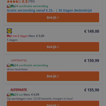
8.8
(
780
)
24 uur
Gratis verzending
Gratis verzending vanaf € 25,- | 30 Dagen Bedenktijd
Bekijk
Bekijk product
€ 149,00
5 tot 6 dagen
Verz. € 5,00
5 dagen
Bekijk
Bekijk product
€ 159,99
24 uur
Gratis verzending
direct leverbaar
Bekijk
Bekijk product
€ 155,90
24 uur
Verz. € 6,95
Op werkdagen voor 22.00 besteld, morgen in huis!
Bekijk