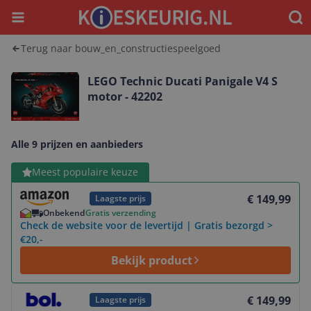
Menu
Waar
Terug naar bouw_en_constructiespeelgoed
LEGO Technic Ducati Panigale V4 S
motor - 42202
Alle 9 prijzen en aanbieders
Bekijk product
Meest populaire keuze
€ 149,99
Laagste prijs
Onbekend
Gratis verzending
Check de website voor de levertijd | Gratis bezorgd >
€20,-
Bekijk product
Bekijk product
€ 149,99
Laagste prijs