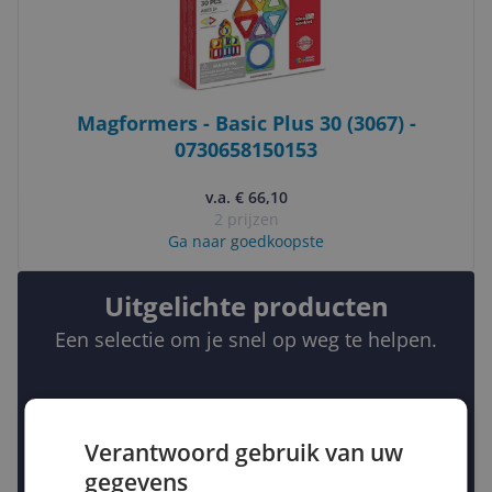
Magformers - Basic Plus 30 (3067) -
0730658150153
v.a. € 66,10
2 prijzen
Ga naar goedkoopste
Uitgelichte producten
Een selectie om je snel op weg te helpen.
Verantwoord gebruik van uw
gegevens