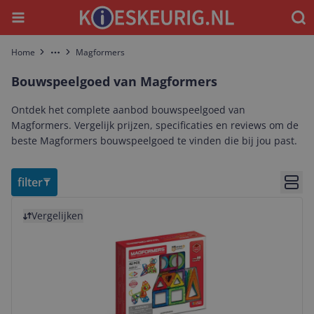
Menu
Waar
Home
Magformers
More
Bouwspeelgoed van Magformers
Ontdek het complete aanbod bouwspeelgoed van
Magformers. Vergelijk prijzen, specificaties en reviews om de
beste Magformers bouwspeelgoed te vinden die bij jou past.
filter
Bekij
Bekijk product
Vergelijken