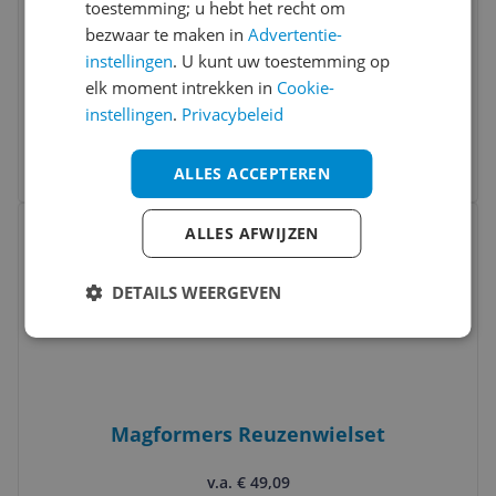
toestemming; u hebt het recht om
bezwaar te maken in
Advertentie-
instellingen
. U kunt uw toestemming op
Magformers 8809465534578
elk moment intrekken in
Cookie-
instellingen
.
Privacybeleid
v.a. € 49,99
2 prijzen
Ga naar goedkoopste
ALLES ACCEPTEREN
Bekijk product
Vergelijken
ALLES AFWIJZEN
DETAILS WEERGEVEN
Magformers Reuzenwielset
v.a. € 49,09