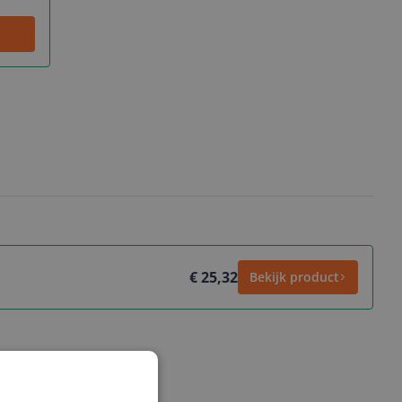
€ 25,32
Bekijk product
ws geschreven