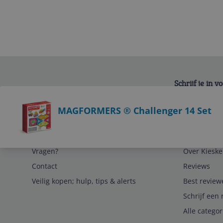
Schrijf je in 
Bekijk product
MAGFORMERS ® Challenger 14 Set
Service
Algemeen
Vragen?
Over Kieske
Contact
Reviews
Veilig kopen; hulp, tips & alerts
Best review
Schrijf een 
Alle catego