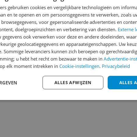
Heb jij dit product in bezi
ners gebruiken cookies en vergelijkbare technologieën om inform
laan en te openen en om persoonsgegevens te verwerken, zoals uw
met het schrijven van je re
200
n browsegegevens, voor gepersonaliseerde advertenties en conten
een review gemiddeld tuss
ontent, doelgroepinzichten en verbetering van diensten.
Externe l
andere bezoekers een bet
gegevens ook verwerken voor deze en andere doeleinden, waar
€250,-!
Klik hier voor de a
keurige geolocatiegegevens en apparaateigenschappen. Uw keuze
e. Sommige leveranciers kunnen zich beroepen op gerechtvaardig
Cijfer
emming; u hebt het recht om bezwaar te maken in
Advertentie-ins
Welk cijfer geef jij dit prod
op elk moment intrekken in
Cookie-instellingen
.
Privacybeleid
1
2
3
ERGEVEN
ALLES AFWIJZEN
ALLES 