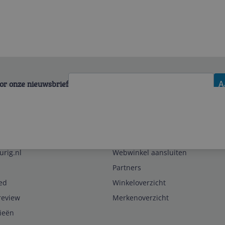
voor onze nieuwsbrief
A
Zakelijk
urig.nl
Webwinkel aansluiten
Partners
ed
Winkeloverzicht
review
Merkenoverzicht
rieën