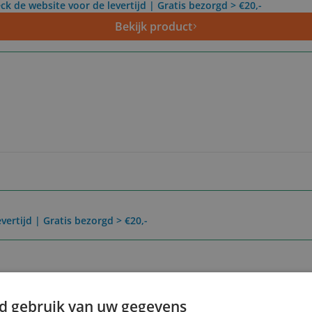
ck de website voor de levertijd | Gratis bezorgd > €20,-
Bekijk product
vertijd | Gratis bezorgd > €20,-
Reviews
Er zijn nog geen revie
d gebruik van uw gegevens