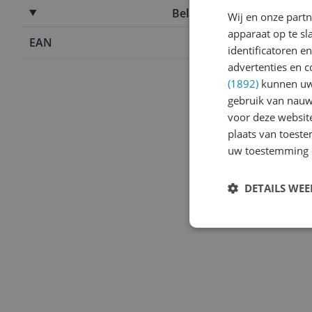
Belangrijkste kenmerken
Wij en onze part
apparaat op te s
EAN
4260255969
identificatoren e
advertenties en c
(1892)
kunnen uw 
gebruik van nauw
voor deze websit
plaats van toest
uw toestemming 
DETAILS WE