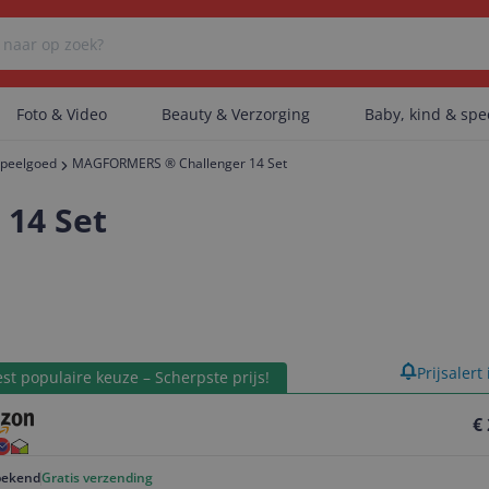
Foto & Video
Beauty & Verzorging
Baby, kind & sp
peelgoed
MAGFORMERS ® Challenger 14 Set
Er zijn geen categorieën gevonden.
14 Set
Er zijn geen producten gevonden.
product
Prijsalert
Er zijn geen artikelen gevonden.
st populaire keuze – Scherpste prijs!
€
ekend
Gratis verzending