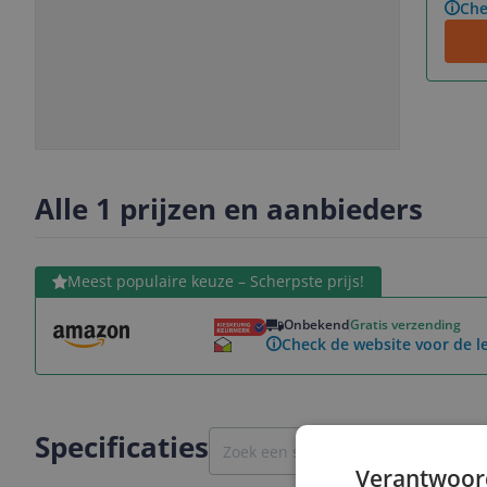
Che
Slide
Slide
Slide
1
2
3
Alle 1 prijzen en aanbieders
Bekijk product
Meest populaire keuze – Scherpste prijs!
Onbekend
Gratis verzending
Check de website voor de le
Specificaties
Verantwoor