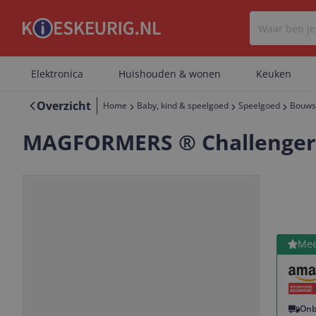
Elektronica
Huishouden & wonen
Keuken
Overzicht
Home
Baby, kind & speelgoed
Speelgoed
Bouws
MAGFORMERS ® Challenger 
Bekijk 
Mee
Vorige
Volgende
Onb