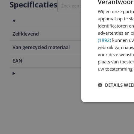
Verantwoor
Specificaties
Wij en onze part
apparaat op te s
Productinformatie
identificatoren e
advertenties en c
Zelfklevend
Nee
(1892)
kunnen uw 
Van gerecycled materiaal
Nee
gebruik van nauw
voor deze websit
EAN
5702016617
plaats van toest
uw toestemming 
Inhoud
DETAILS WE