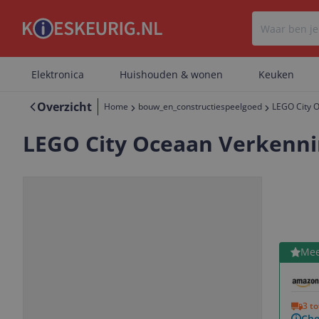
Elektronica
Huishouden & wonen
Keuken
Overzicht
Home
bouw_en_constructiespeelgoed
LEGO City 
LEGO City Oceaan Verkenni
Bekijk 
Mee
Vorige
Volgende
3 t
Che