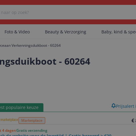
Foto & Video
Beauty & Verzorging
Baby, kind & sp
Oceaan Verkenningsduikboot - 60264
Er zijn geen categorieën gevonden.
ngsduikboot - 60264
Er zijn geen producten gevonden.
Er zijn geen artikelen gevonden.
product
Prijsalert
st populaire keuze
€
Marketplace
ot 4 dagen
Gratis verzending
ck de website voor de levertijd | Gratis bezorgd > €20,-