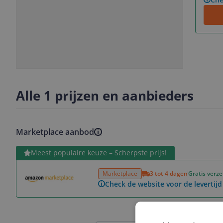
Slide
Slide
1
2
Alle 1 prijzen en aanbieders
Marketplace aanbod
Bekijk product
Meest populaire keuze – Scherpste prijs!
Marketplace
3 tot 4 dagen
Gratis verz
Check de website voor de levertijd