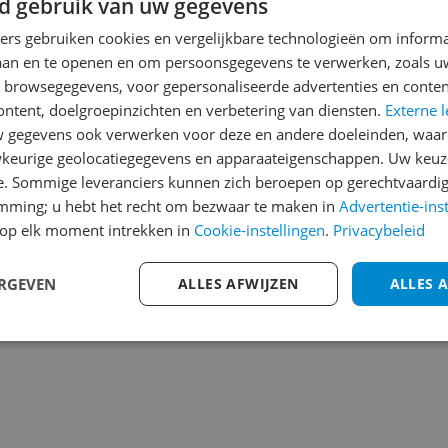
d gebruik van uw gegevens
Reviews
Er zijn nog geen revie
ners gebruiken cookies en vergelijkbare technologieën om inform
laan en te openen en om persoonsgegevens te verwerken, zoals uw
Heb jij dit product in bezi
n browsegegevens, voor gepersonaliseerde advertenties en conten
met het schrijven van je re
ontent, doelgroepinzichten en verbetering van diensten.
Externe l
een review gemiddeld tuss
gegevens ook verwerken voor deze en andere doeleinden, waar
andere bezoekers een bet
keurige geolocatiegegevens en apparaateigenschappen. Uw keuze
€250,-!
Klik hier voor de a
e. Sommige leveranciers kunnen zich beroepen op gerechtvaardig
986
emming; u hebt het recht om bezwaar te maken in
Advertentie-ins
Cijfer
op elk moment intrekken in
Cookie-instellingen
.
Privacybeleid
Welk cijfer geef jij dit prod
ERGEVEN
ALLES AFWIJZEN
ALLES 
1
2
3