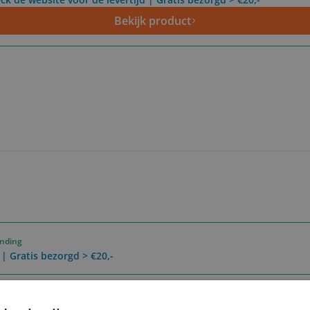
Bekijk product
ending
 | Gratis bezorgd > €20,-