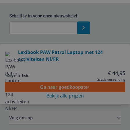
Schrijf je in voor onze nieuwsbrief
Bekijk product
Lexibook PAW Patrol Laptop met 124
activiteiten Nl/FR
Service
€ 44,95
Morgen in huis
Algemeen
Gratis verzending
Ga naar goedkoopste
Bekijk alle prijzen
Zakelijk
Volg ons op