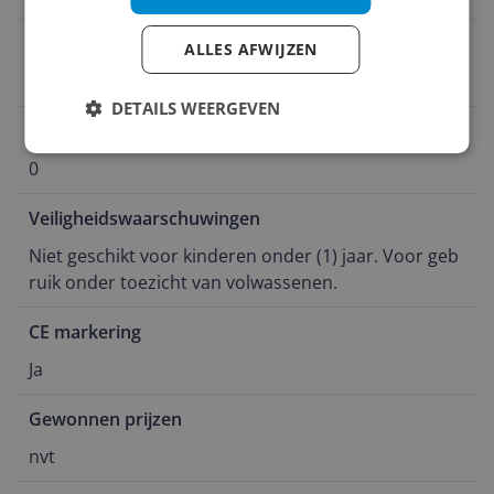
Personage
ALLES AFWIJZEN
PAW Patrol
DETAILS WEERGEVEN
Aantal meegeleverde accu's/batterijen
0
Veiligheidswaarschuwingen
Niet geschikt voor kinderen onder (1) jaar. Voor geb
ruik onder toezicht van volwassenen.
CE markering
Ja
Gewonnen prijzen
nvt