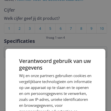
Cijfer
Welk cijfer geef jij dit product?
1
2
3
4
5
6
7
8
9
10
Vraag 1 van 4
Specificaties
Verantwoord gebruik van uw
Overige kenmerken
gegevens
Verpakking lengte
Wij en onze partners gebruiken cookies en
vergelijkbare technologieën om informatie
34 cm
op uw apparaat op te slaan en te openen
en om persoonsgegevens te verwerken,
Product lengte
zoals uw IP-adres, unieke identificatoren
34 cm
en browsegegevens, voor