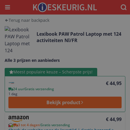
Menu
Waar
Terug naar backpack
Lexibook PAW Patrol Laptop met 124
activiteiten Nl/FR
Alle 3 prijzen en aanbieders
Bekijk product
Meest populaire keuze – Scherpste prijs!
€ 44,95
24 uur
Gratis verzending
1 dag
Bekijk product
Bekijk product
€ 44,99
3 tot 4 dagen
Gratis verzending