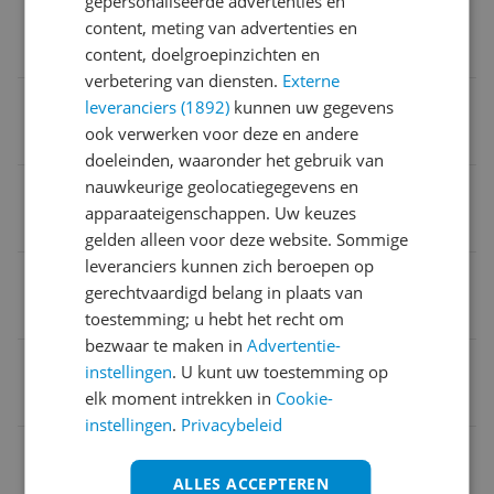
gepersonaliseerde advertenties en
Personage van toepassing
content, meting van advertenties en
Ja
content, doelgroepinzichten en
verbetering van diensten.
Externe
STEM-speelgoed
leveranciers (1892)
kunnen uw gegevens
ook verwerken voor deze en andere
Mathematics
doeleinden, waaronder het gebruik van
nauwkeurige geolocatiegegevens en
Type STEM-speelgoed
apparaateigenschappen. Uw keuzes
Mathematics
gelden alleen voor deze website. Sommige
leveranciers kunnen zich beroepen op
Verpakkingsinhoud
gerechtvaardigd belang in plaats van
1 stuk
toestemming; u hebt het recht om
bezwaar te maken in
Advertentie-
Verpakking hoogte
instellingen
. U kunt uw toestemming op
elk moment intrekken in
Cookie-
4,7 cm
instellingen
.
Privacybeleid
Accu/batterij code
ALLES ACCEPTEREN
0