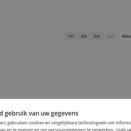
1m
3m
6m
Jaar
Alles
d gebruik van uw gegevens
ners gebruiken cookies en vergelijkbare technologieën om inform
laan en te openen en om persoonsgegevens te verwerken, zoals uw