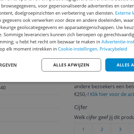
n browsegegevens, voor gepersonaliseerde advertenties en conten
jsupdate
ontent, doelgroepinzichten en verbetering van diensten.
Externe l
gegevens ook verwerken voor deze en andere doeleinden, waar
keurige geolocatiegegevens en apparaateigenschappen. Uw keuze
e. Sommige leveranciers kunnen zich beroepen op gerechtvaardig
Reviews
emming; u hebt het recht om bezwaar te maken in
Advertentie-ins
op elk moment intrekken in
Cookie-instellingen
.
Privacybeleid
Er zijn nog geen revie
Heb jij dit product in bezi
ERGEVEN
ALLES AFWIJZEN
ALLES 
met het schrijven van je re
een review gemiddeld tuss
andere bezoekers een bet
640
€250,-!
Klik hier voor de a
Cijfer
Welk cijfer geef jij dit prod
1
2
3