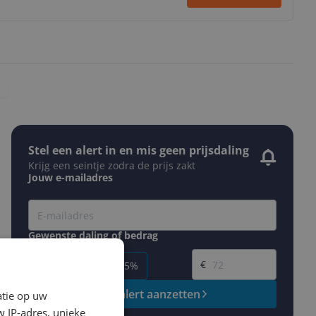
Stel een alert in en mis geen prijsdaling
Krijg een seintje zodra de prijs zakt
Jouw e-mailadres
Gewenste daling of bedrag
Gewenste prijs
€
-5%
-10%
-15%
Prijsalert aanzetten
atie op uw
 IP-adres, unieke