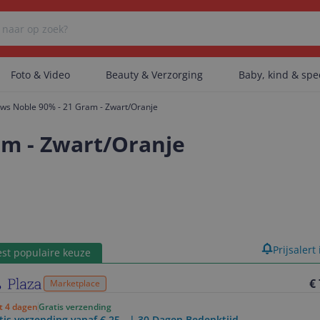
Foto & Video
Beauty & Verzorging
Baby, kind & sp
ws Noble 90% - 21 Gram - Zwart/Oranje
Er zijn geen categorieën gevonden.
am - Zwart/Oranje
Er zijn geen producten gevonden.
Er zijn geen artikelen gevonden.
product
Prijsalert
st populaire keuze
€
Marketplace
ot 4 dagen
Gratis verzending
tis verzending vanaf € 25,- | 30 Dagen Bedenktijd