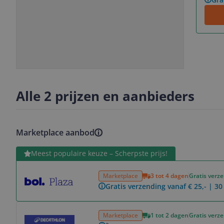
Slide
Slide
Slide
Slide
1
2
3
4
Alle 2 prijzen en aanbieders
Marketplace aanbod
Bekijk product
Meest populaire keuze – Scherpste prijs!
Marketplace
3 tot 4 dagen
Gratis verz
Gratis verzending vanaf € 25,- | 3
Bekijk product
Marketplace
1 tot 2 dagen
Gratis verz