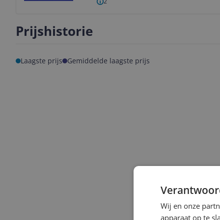
2
Prijshistorie
Laagste prijs
Gemiddelde laagste prijs
Verantwoor
Wij en onze part
apparaat op te s