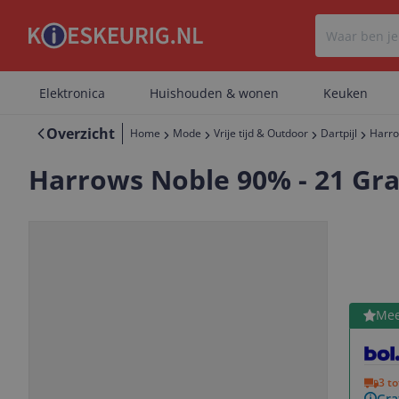
Elektronica
Huishouden & wonen
Keuken
Overzicht
Home
Mode
Vrije tijd & Outdoor
Dartpijl
Harro
Harrows Noble 90% - 21 Gr
Bekijk 
Mee
Vorige
Volgende
3 t
Gra