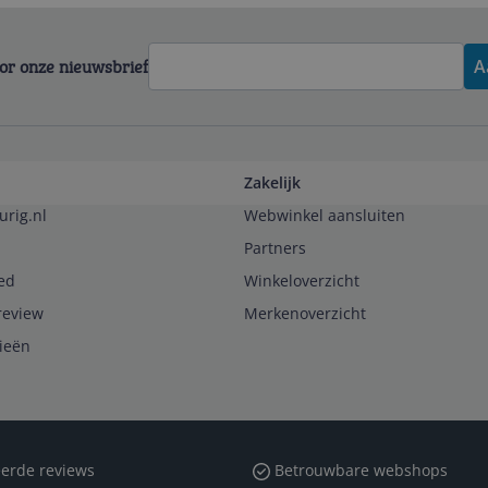
voor onze nieuwsbrief
A
Zakelijk
urig.nl
Webwinkel aansluiten
Partners
ed
Winkeloverzicht
review
Merkenoverzicht
rieën
erde reviews
Betrouwbare webshops