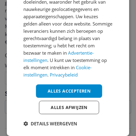
doeleinden, waaronder het gebruik van
geven? Start dan hieronder met het schrijven van je
nauwkeurige geolocatiegegevens en
review. Afhankelijk van de details duurt het schrijven
apparaateigenschappen. Uw keuzes
van een review gemiddeld tussen de 3 en 10 minuten.
gelden alleen voor deze website. Sommige
Met jouw mening help je andere bezoekers een betere
leveranciers kunnen zich beroepen op
keuze te maken én maak je iedere maand kans op
gerechtvaardigd belang in plaats van
€250,-!
Klik hier voor de actievoorwaarden.
toestemming; u hebt het recht om
bezwaar te maken in
Advertentie-
Cijfer
instellingen
. U kunt uw toestemming op
Welk cijfer geef jij dit product?
elk moment intrekken in
Cookie-
instellingen
.
Privacybeleid
1
2
3
4
5
6
7
8
9
10
Vraag 1 van 4
ALLES ACCEPTEREN
Specificaties
ALLES AFWIJZEN
Belangrijkste kenmerken
DETAILS WEERGEVEN
EAN