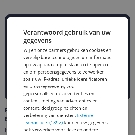
Stel een alert in en mis geen prijsdaling
Verantwoord gebruik van uw
Krijg een seintje zodra de prijs zakt
Jouw e-mailadres
gegevens
Wij en onze partners gebruiken cookies en
vergelijkbare technologieën om informatie
Gewenste daling of bedrag
op uw apparaat op te slaan en te openen
Gewenste prijs
en om persoonsgegevens te verwerken,
€
-5%
-10%
-15%
zoals uw IP-adres, unieke identificatoren
en browsegegevens, voor
Prijsalert aanzetten
gepersonaliseerde advertenties en
content, meting van advertenties en
content, doelgroepinzichten en
Reviews
verbetering van diensten.
Externe
Er zijn nog geen reviews geschreven
leveranciers (1892)
kunnen uw gegevens
ook verwerken voor deze en andere
Heb jij dit product in bezit en wil je graag je mening