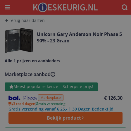
Menu
Waar
Terug naar darten
Unicorn Gary Anderson Noir Phase 5
90% - 23 Gram
Alle 1 prijzen en aanbieders
Marketplace aanbod
Bekijk product
Meest populaire keuze – Scherpste prijs!
€ 126,30
Marketplace
3 tot 4 dagen
Gratis verzending
Gratis verzending vanaf € 25,- | 30 Dagen Bedenktijd
Bekijk product