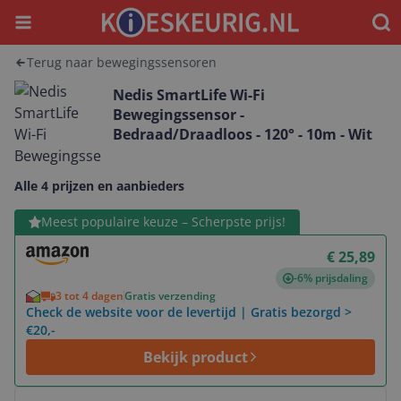
Menu
Waar
Terug naar bewegingssensoren
Nedis SmartLife Wi-Fi
Bewegingssensor -
Bedraad/Draadloos - 120° - 10m - Wit
Alle 4 prijzen en aanbieders
Bekijk product
Meest populaire keuze – Scherpste prijs!
€ 25,89
-6% prijsdaling
3 tot 4 dagen
Gratis verzending
Check de website voor de levertijd | Gratis bezorgd >
€20,-
Bekijk product
Bekijk product