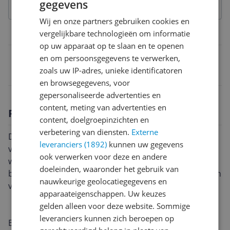
gegevens
Wij en onze partners gebruiken cookies en
vergelijkbare technologieën om informatie
Belangrijkste kenmerken
op uw apparaat op te slaan en te openen
EAN
en om persoonsgegevens te verwerken,
zoals uw IP-adres, unieke identificatoren
5412810269969
en browsegegevens, voor
gepersonaliseerde advertenties en
content, meting van advertenties en
Productomschrijving
content, doelgroepinzichten en
verbetering van diensten.
Externe
Deze slimme Wi-Fi-bewegingssensor (met een bereik
leveranciers (1892)
kunnen uw gegevens
van 10 m over een detectiegebied van 120o) kan
ook verwerken voor deze en andere
worden gebruikt als onderdeel van een draadloos
doeleinden, waaronder het gebruik van
beveiligingssysteem of simpelweg voor het inschakelen
nauwkeurige geolocatiegegevens en
van apparaten wanneer u de kamer binnenkomt.
apparaateigenschappen. Uw keuzes
gelden alleen voor deze website. Sommige
leveranciers kunnen zich beroepen op
Eenvoudig te installeren