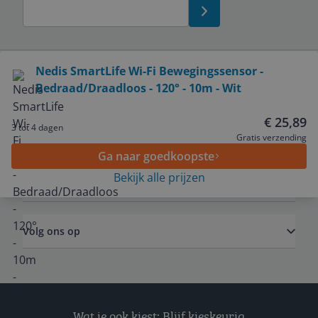
Bekijk product
Nedis SmartLife Wi-Fi Bewegingssensor -
Bedraad/Draadloos - 120° - 10m - Wit
Service
€ 25,89
3 tot 4 dagen
Algemeen
Gratis verzending
Ga naar goedkoopste
Bekijk alle prijzen
Zakelijk
Volg ons op
Wat je ook kiest: Blijf kieskeurig