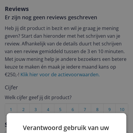
Reviews
Er zijn nog geen reviews geschreven
Heb jij dit product in bezit en wil je graag je mening
geven? Start dan hieronder met het schrijven van je
review. Afhankelijk van de details duurt het schrijven
van een review gemiddeld tussen de 3 en 10 minuten.
Met jouw mening help je andere bezoekers een betere
keuze te maken én maak je iedere maand kans op
€250,-!
Klik hier voor de actievoorwaarden.
Cijfer
Welk cijfer geef jij dit product?
1
2
3
4
5
6
7
8
9
10
Vraag 1 van 4
Specificaties
Verantwoord gebruik van uw