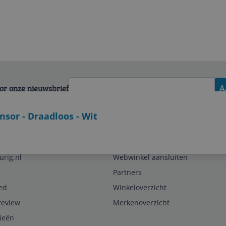
voor onze nieuwsbrief
A
sor - Draadloos - Wit
Zakelijk
urig.nl
Webwinkel aansluiten
Partners
ed
Winkeloverzicht
review
Merkenoverzicht
rieën