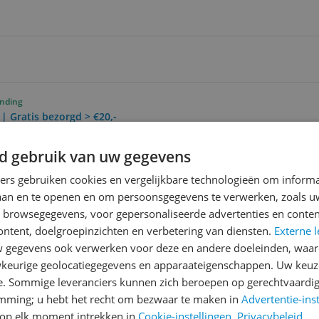
ending
 | Gratis bezorgd > €20,-
d gebruik van uw gegevens
Reviews
ners gebruiken cookies en vergelijkbare technologieën om inform
laan en te openen en om persoonsgegevens te verwerken, zoals uw
Er zijn nog geen revie
n browsegegevens, voor gepersonaliseerde advertenties en conten
Heb jij dit product in bezi
ontent, doelgroepinzichten en verbetering van diensten.
Externe l
met het schrijven van je re
gegevens ook verwerken voor deze en andere doeleinden, waar
458
een review gemiddeld tuss
keurige geolocatiegegevens en apparaateigenschappen. Uw keuze
andere bezoekers een bet
e. Sommige leveranciers kunnen zich beroepen op gerechtvaardig
emming; u hebt het recht om bezwaar te maken in
Advertentie-ins
€250,-!
Klik hier voor de a
erkent fysieke
op elk moment intrekken in
Cookie-instellingen
.
Privacybeleid