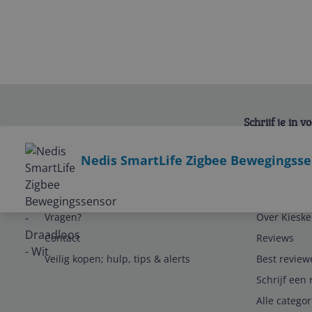
Schrijf je in 
Bekijk product
Nedis SmartLife Zigbee Bewegingssen
Service
Algemeen
Vragen?
Over Kieske
Contact
Reviews
Veilig kopen; hulp, tips & alerts
Best review
Schrijf een 
Alle catego