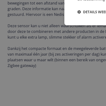
bewegingen tot een afstand van ongeveer vijf meter o
graden. Deze informatie kan naar uw Nedis SmartLife-
DETAILS WE
gestuurd. Hiervoor is een Nedis Zigbee gateway (WIFIZBx
Deze sensor kan u niet alleen waarschuwen als er iema
door deze te combineren met andere producten in de N
kunt u elke extra lamp, slimme stekker of alarm activer
Dankzij het compacte formaat en de meegeleverde batt
van maximaal één jaar (bij zes activeringen per dag) ku
plaatsen waar u maar wilt (binnen een bereik van onge
Zigbee gateway)