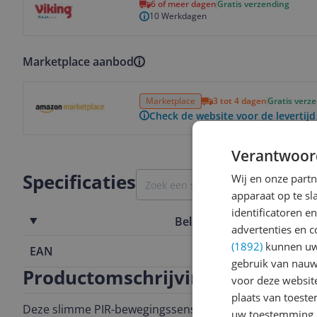
6 of meer dagen
Gratis verzending
10 Werkdagen
Marketplace aanbod
Bekijk product
Marketplace
3 tot 4 dagen
Gratis verz
Check de website voor de levertijd
Verantwoor
Specificaties
Wij en onze part
apparaat op te s
identificatoren e
Belangrijkste kenmerken
advertenties en c
(1892)
kunnen uw 
EAN
5412810329
gebruik van nauw
Productomschrijving
voor deze websit
plaats van toest
Deze slimme PIR-bewegingssensor (passief infrarood) h
uw toestemming 