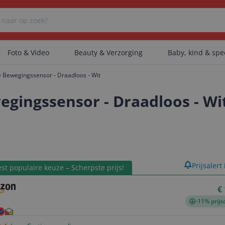
Foto & Video
Beauty & Verzorging
Baby, kind & sp
e Bewegingssensor - Draadloos - Wit
Er zijn geen categorieën gevonden.
egingssensor - Draadloos - Wi
Er zijn geen producten gevonden.
product
Prijsalert
st populaire keuze – Scherpste prijs!
Er zijn geen artikelen gevonden.
€
-11% prijs