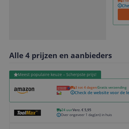
3 t
Che
Slide
Slide
Slide
Slide
1
2
3
4
Alle 4 prijzen en aanbieders
Bekijk product
Meest populaire keuze – Scherpste prijs!
3 tot 4 dagen
Gratis verzending
Check de website voor de le
Bekijk product
24 uur
Verz. € 5,95
Over ongeveer 1 dag(en) in huis
Bekijk product