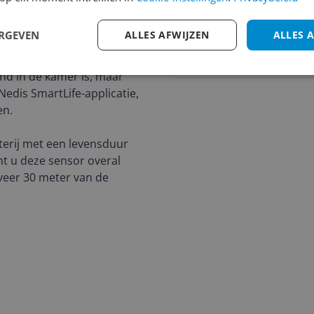
nder een hoek van 120
Cijfer
applicatie worden
ERGEVEN
ALLES AFWIJZEN
ALLES 
Welk cijfer geef jij dit prod
xx) vereist.
1
2
3
nd in de kamer is, maar
edis SmartLife-applicatie,
en.
erij met een levensduur
nt u deze sensor overal
veer 30 meter van de