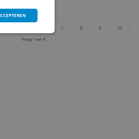
ACCEPTEREN
uct?
4
5
6
7
8
9
10
Vraag 1 van 4