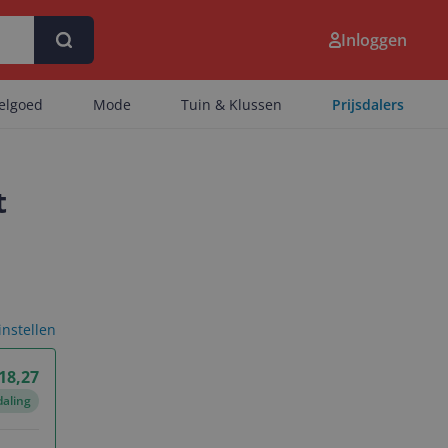
Inloggen
eelgoed
Mode
Tuin & Klussen
Prijsdalers
t
 instellen
 18,27
daling