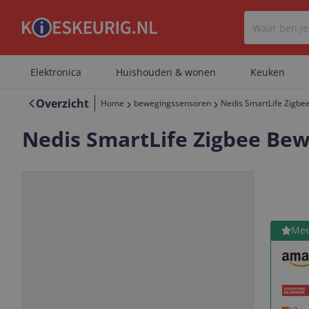
Elektronica
Huishouden & wonen
Keuken
Overzicht
Home
bewegingssensoren
Nedis SmartLife Zigbe
Nedis SmartLife Zigbee Bew
Bekijk 
Mee
Vorige
Volgende