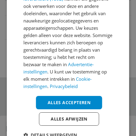
ook verwerken voor deze en andere
Belangrijkste kenmerken
doeleinden, waaronder het gebruik van
nauwkeurige geolocatiegegevens en
EAN
apparaateigenschappen. Uw keuzes
8012199083360
gelden alleen voor deze website. Sommige
leveranciers kunnen zich beroepen op
gerechtvaardigd belang in plaats van
toestemming; u hebt het recht om
bezwaar te maken in
Advertentie-
instellingen
. U kunt uw toestemming op
elk moment intrekken in
Cookie-
instellingen
.
Privacybeleid
Schrijf je in voor onze nieuwsbrief
ALLES ACCEPTEREN
Bekijk product
ALLES AFWIJZEN
LEGRAND N4432 Bewegingsdetector
DETAILS WEERGEVEN