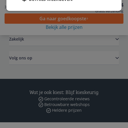
Service
€ 49,34
3 tot 4 dagen
Gratis verzending
Ga naar goedkoopste
Algemeen
Bekijk alle prijzen
Zakelijk
Volg ons op
Wat je ook kiest: Blijf kieskeurig
Gecontroleerde reviews
Betrouwbare webshops
Heldere prijzen