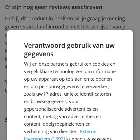
Er zijn nog geen reviews geschreven
Heb jij dit product in bezit en wil je graag je mening
geven? Start dan hieronder met het schrijven van je
review. Afhankelijk van de details duurt het schrijven
van een review gemiddeld tussen de 3 en 10 minuten.
Verantwoord gebruik van uw
Met jouw mening help je andere bezoekers een betere
gegevens
keuze te maken én maak je iedere maand kans op
Wij en onze partners gebruiken cookies en
€250,-!
Klik hier voor de actievoorwaarden.
vergelijkbare technologieën om informatie
op uw apparaat op te slaan en te openen
Cijfer
en om persoonsgegevens te verwerken,
Welk cijfer geef jij dit product?
zoals uw IP-adres, unieke identificatoren
en browsegegevens, voor
1
2
3
4
5
6
7
8
9
10
gepersonaliseerde advertenties en
Vraag 1 van 4
content, meting van advertenties en
Specificaties
content, doelgroepinzichten en
verbetering van diensten.
Externe
leveranciers (1892)
kunnen uw gegevens