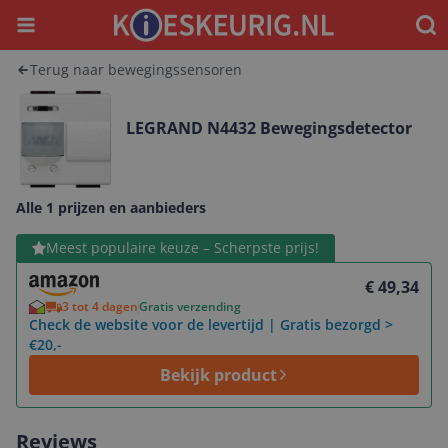
Menu
Waar
Terug naar bewegingssensoren
LEGRAND N4432 Bewegingsdetector
Alle 1 prijzen en aanbieders
Bekijk product
Meest populaire keuze – Scherpste prijs!
€ 49,34
3 tot 4 dagen
Gratis verzending
Check de website voor de levertijd | Gratis bezorgd >
€20,-
Bekijk product
Reviews