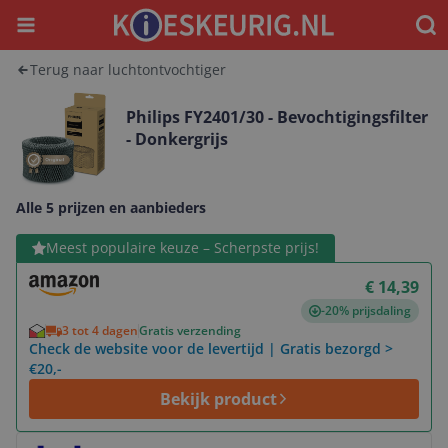
Menu
Waar
Terug naar luchtontvochtiger
Philips FY2401/30 - Bevochtigingsfilter
- Donkergrijs
Alle 5 prijzen en aanbieders
Bekijk product
Meest populaire keuze – Scherpste prijs!
€ 14,39
-20% prijsdaling
3 tot 4 dagen
Gratis verzending
Check de website voor de levertijd | Gratis bezorgd >
€20,-
Bekijk product
Bekijk product