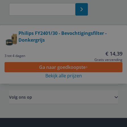
Bekijk product
Philips FY2401/30 - Bevochtigingsfilter -
Donkergrijs
Service
€ 14,39
3 tot 4 dagen
Algemeen
Gratis verzending
Ga naar goedkoopste
Bekijk alle prijzen
Zakelijk
Volg ons op