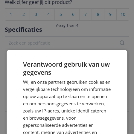
Welk cijfer geef jij dit product?
1
2
3
4
5
6
7
8
9
10
Vraag 1 van 4
Specificaties
Overige kenmerken
Verantwoord gebruik van uw
Product gewicht
gegevens
70 g
Wij en onze partners gebruiken cookies en
vergelijkbare technologieën om informatie
Product hoogte
op uw apparaat op te slaan en te openen
en om persoonsgegevens te verwerken,
13 cm
zoals uw IP-adres, unieke identificatoren
en browsegegevens, voor
Verpakking lengte
gepersonaliseerde advertenties en
13,5 cm
content, meting van advertenties en