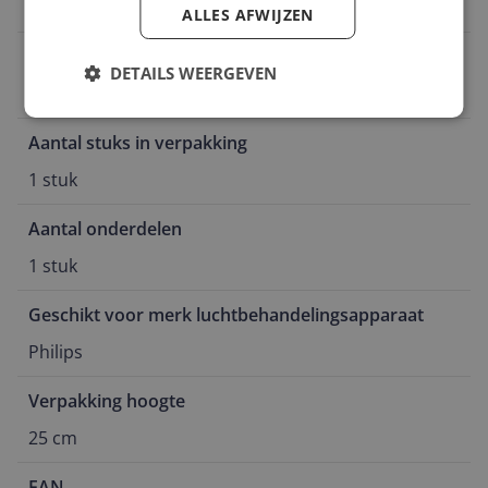
Philips
ALLES AFWIJZEN
Geschikt voor type apparaat
DETAILS WEERGEVEN
HU4803
Aantal stuks in verpakking
1 stuk
Aantal onderdelen
1 stuk
Geschikt voor merk luchtbehandelingsapparaat
Philips
Verpakking hoogte
25 cm
EAN