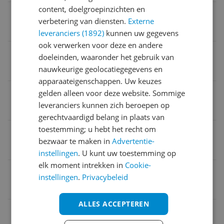
content, doelgroepinzichten en
Geschikt voor
verbetering van diensten.
Externe
HU4814
leveranciers (1892)
kunnen uw gegevens
ook verwerken voor deze en andere
Geschikt voor model luchtreiniger
doeleinden, waaronder het gebruik van
nauwkeurige geolocatiegegevens en
Ja
apparaateigenschappen. Uw keuzes
Verpakking breedte
gelden alleen voor deze website. Sommige
leveranciers kunnen zich beroepen op
13,5 cm
gerechtvaardigd belang in plaats van
toestemming; u hebt het recht om
Product breedte
bezwaar te maken in
Advertentie-
13 cm
instellingen
. U kunt uw toestemming op
elk moment intrekken in
Cookie-
Product lengte
instellingen
.
Privacybeleid
50,2 cm
ALLES ACCEPTEREN
Geschikt voor merk