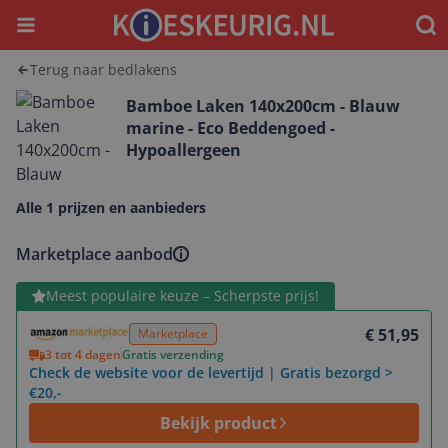
Menu
Waar
Terug naar bedlakens
Bamboe Laken 140x200cm - Blauw
marine - Eco Beddengoed -
Hypoallergeen
Alle 1 prijzen en aanbieders
Marketplace aanbod
Bekijk product
Meest populaire keuze – Scherpste prijs!
€ 51,95
Marketplace
3 tot 4 dagen
Gratis verzending
Check de website voor de levertijd | Gratis bezorgd >
€20,-
Bekijk product