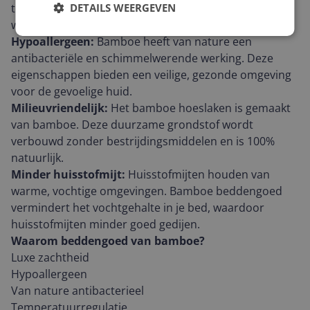
terwijl je slaapt, waardoor je in de winter comfortabel
DETAILS WEERGEVEN
warm en in de zomer heerlijk koel blijft.
Hypoallergeen:
Bamboe heeft van nature een
antibacteriële en schimmelwerende werking. Deze
eigenschappen bieden een veilige, gezonde omgeving
voor de gevoelige huid.
Milieuvriendelijk:
Het bamboe hoeslaken is gemaakt
van bamboe. Deze duurzame grondstof wordt
verbouwd zonder bestrijdingsmiddelen en is 100%
natuurlijk.
Minder huisstofmijt:
Huisstofmijten houden van
warme, vochtige omgevingen. Bamboe beddengoed
vermindert het vochtgehalte in je bed, waardoor
huisstofmijten minder goed gedijen.
Waarom beddengoed van bamboe?
Luxe zachtheid
Hypoallergeen
Van nature antibacterieel
Temperatuurregulatie