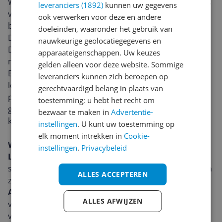
We brengen 1/3e van ons leven door in bed. Het is dus
leveranciers (1892)
kunnen uw gegevens
van cruciaal belang om onder het allerbeste
ook verwerken voor deze en andere
beddengoed te slapen.
doeleinden, waaronder het gebruik van
Dekbedhoezen van bamboe voelen zijdezacht aan.
nauwkeurige geolocatiegegevens en
Deze luxe zachtheid is onmisbaar voor een goede
apparaateigenschappen. Uw keuzes
nachtrust.
gelden alleen voor deze website. Sommige
Een goede nachtrust is essentieel voor een gezonde
leveranciers kunnen zich beroepen op
levensstijl, een goed humeur en om de hele dag door
gerechtvaardigd belang in plaats van
productief te blijven. Als je bamboe eenmaal hebt
toestemming; u hebt het recht om
geprobeerd, zal je niet meer terug willen naar
bezwaar te maken in
Advertentie-
katoenen of polyester beddengoed.
instellingen
. U kunt uw toestemming op
elk moment intrekken in
Cookie-
Wonderbaarlijk comfort dankzij bamboe
instellingen
.
Privacybeleid
Luxe gevoel:
Bamboevezel wordt vergeleken met
stoffen zoals zijde en kasjmier vanwege de gladheid en
ALLES ACCEPTEREN
zachtheid.
Ademend:
Bamboevezel absorbeert 3-4 keer meer
ALLES AFWIJZEN
vocht dan katoen, waardoor het beter ademt in
vergelijking met katoen. Het reguleert de temperatuur