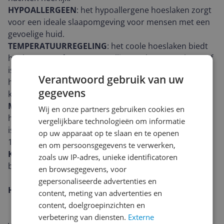
HYPOALLERGEEN
: het hypoallergene hoeslaken zorgt
voor een ideale slaapomgeving voor mensen met een
gevoelige huid.
TEMPERATUURREGELING
: het coole hoeslaken biedt
het beste comfort voor gezellige nachten. Bamboestof
is van nature ademend en absorberend wat helpt bij
Verantwoord gebruik van uw
het reguleren van de lichaamstemperatuur om het
gegevens
koel te houden in de zomer en warm in de winter.
MILIEUVRIENDELIJK
: Bamboe is een natuurlijk
Wij en onze partners gebruiken cookies en
hernieuwbare bron die snel groeit en milieuvriendelijk
vergelijkbare technologieën om informatie
is. Slaap goed in je bamboe lakens wetende dat deze
op uw apparaat op te slaan en te openen
100% milieuvriendelijk zijn.
en om persoonsgegevens te verwerken,
KWALITEITSMATERIAAL
: 1 x superieure kwaliteit
zoals uw IP-adres, unieke identificatoren
bamboe hoeslaken.
en browsegegevens, voor
gepersonaliseerde advertenties en
Het belang van een goede nachtrust
content, meting van advertenties en
content, doelgroepinzichten en
verbetering van diensten.
Externe