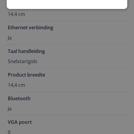
Product lengte
14,4 cm
Ethernet verbinding
Ja
Taal handleiding
Snelstartgids
Product breedte
14,4 cm
Bluetooth
Ja
VGA poort
0