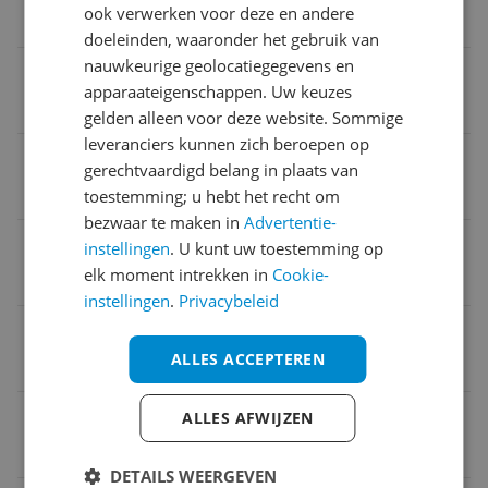
ook verwerken voor deze en andere
3
doeleinden, waaronder het gebruik van
nauwkeurige geolocatiegegevens en
Verpakking hoogte
apparaateigenschappen. Uw keuzes
4,1 cm
gelden alleen voor deze website. Sommige
leveranciers kunnen zich beroepen op
Aantal USB type C
gerechtvaardigd belang in plaats van
2
toestemming; u hebt het recht om
bezwaar te maken in
Advertentie-
Product hoogte
instellingen
. U kunt uw toestemming op
elk moment intrekken in
Cookie-
4,1 cm
instellingen
.
Privacybeleid
Verpakking breedte
ALLES ACCEPTEREN
14,4 cm
Processor codenaam
ALLES AFWIJZEN
Intel Core (Series 1)
DETAILS WEERGEVEN