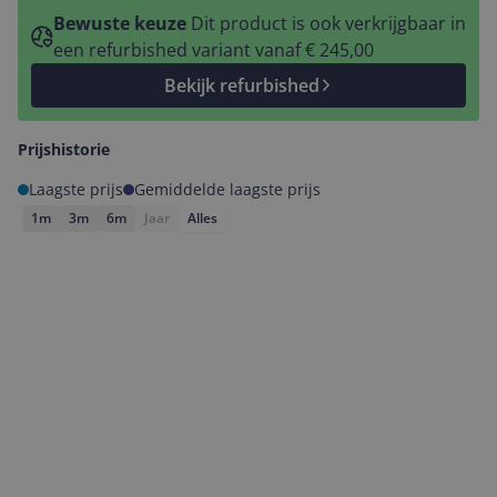
Bewuste keuze
Dit product is ook verkrijgbaar in
een refurbished variant vanaf € 245,00
Bekijk refurbished
Prijshistorie
Laagste prijs
Gemiddelde laagste prijs
1m
3m
6m
Jaar
Alles