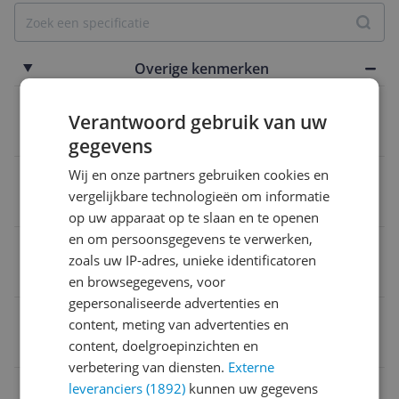
Overige kenmerken
Operatingsysteem
Verantwoord gebruik van uw
Windows
gegevens
Wij en onze partners gebruiken cookies en
Processor generatie
vergelijkbare technologieën om informatie
Intel Core (Series 1)
op uw apparaat op te slaan en te openen
en om persoonsgegevens te verwerken,
Toetsenbord
zoals uw IP-adres, unieke identificatoren
Nee
en browsegegevens, voor
gepersonaliseerde advertenties en
Aantal usb-poorten
content, meting van advertenties en
content, doelgroepinzichten en
1
verbetering van diensten.
Externe
Aantal USB 3.1 poorten
leveranciers (1892)
kunnen uw gegevens