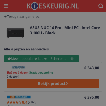
Menu
Waar
Terug naar game_pc
ASUS NUC 14 Pro - Mini PC - Intel Core
3 100U - Black
Alle 4 prijzen en aanbieders
Bekijk product
Meest populaire keuze – Scherpste prijs!
€ 343,00
5 tot 6 dagen
Gratis verzending
5 dag(en)
Bekijk product
Bekijk product
€ 376,00
8.4
(
2160
)