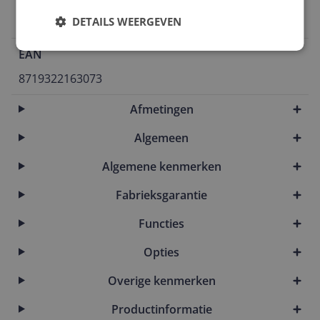
1,15 m
DETAILS WEERGEVEN
EAN
8719322163073
Afmetingen
Algemeen
Algemene kenmerken
Fabrieksgarantie
Functies
Opties
Overige kenmerken
Productinformatie