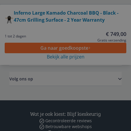
Bekijk product
Inferno Large Kamado Charcoal BBQ - Black -
47cm Grilling Surface - 2 Year Warranty
Service
€ 749,00
1 tot 2 dagen
Algemeen
Gratis verzending
Ga naar goedkoopste
Bekijk alle prijzen
Zakelijk
Volg ons op
Wat je ook kiest: Blijf kieskeurig
Gecontroleerde reviews
Betrouwbare webshops