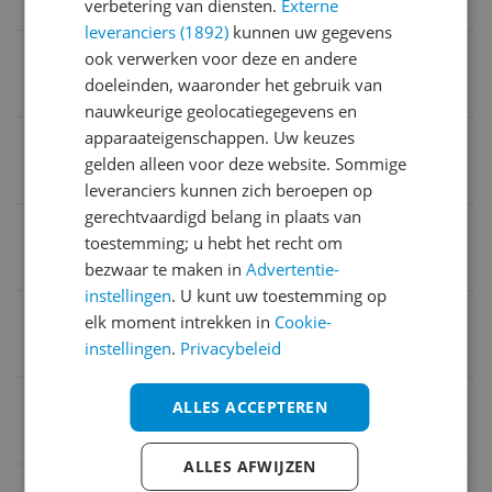
Ja
verbetering van diensten.
Externe
leveranciers (1892)
kunnen uw gegevens
Soort rooster
ook verwerken voor deze en andere
doeleinden, waaronder het gebruik van
Rooster
nauwkeurige geolocatiegegevens en
apparaateigenschappen. Uw keuzes
Materiaal behuizing
gelden alleen voor deze website. Sommige
Keramiek
leveranciers kunnen zich beroepen op
gerechtvaardigd belang in plaats van
Opties
toestemming; u hebt het recht om
Met deksel
bezwaar te maken in
Advertentie-
instellingen
. U kunt uw toestemming op
Warmtebron
elk moment intrekken in
Cookie-
instellingen
.
Privacybeleid
Houtskool
Geschikt voor aantal personen
ALLES ACCEPTEREN
8
ALLES AFWIJZEN
Hoogte