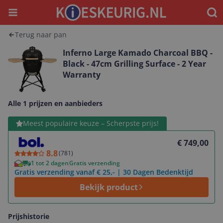
Menu
Waar
Terug naar pan
Inferno Large Kamado Charcoal BBQ -
Black - 47cm Grilling Surface - 2 Year
Warranty
Alle 1 prijzen en aanbieders
Bekijk product
Meest populaire keuze – Scherpste prijs!
€ 749,00
8.8
(
781
)
1 tot 2 dagen
Gratis verzending
Gratis verzending vanaf € 25,- | 30 Dagen Bedenktijd
Bekijk product
Prijshistorie