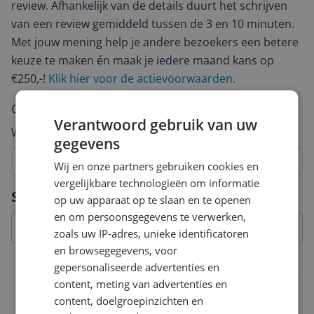
review. Afhankelijk van de details duurt het schrijven
van een review gemiddeld tussen de 3 en 10 minuten.
Met jouw mening help je andere bezoekers een betere
keuze te maken én maak je iedere maand kans op
€250,-!
Klik hier voor de actievoorwaarden.
Cijfer
Verantwoord gebruik van uw
Welk cijfer geef jij dit product?
gegevens
1
2
3
4
5
6
7
8
9
10
Wij en onze partners gebruiken cookies en
vergelijkbare technologieën om informatie
Vraag 1 van 4
Specificaties
op uw apparaat op te slaan en te openen
en om persoonsgegevens te verwerken,
zoals uw IP-adres, unieke identificatoren
en browsegegevens, voor
Belangrijkste kenmerken
gepersonaliseerde advertenties en
content, meting van advertenties en
Deksel
content, doelgroepinzichten en