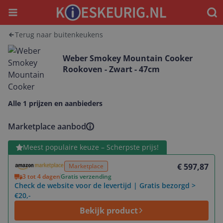
Menu
Waar
Terug naar buitenkeukens
Weber Smokey Mountain Cooker
Rookoven - Zwart - 47cm
Alle 1 prijzen en aanbieders
Marketplace aanbod
Bekijk product
Meest populaire keuze – Scherpste prijs!
€ 597,87
Marketplace
3 tot 4 dagen
Gratis verzending
Check de website voor de levertijd | Gratis bezorgd >
€20,-
Bekijk product