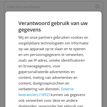
Belangrijkste kenmerken
Verantwoord gebruik van uw
gegevens
Materiaal behuizing
Roestvrijstaal
Wij en onze partners gebruiken cookies en
vergelijkbare technologieën om informatie
Hoogte
op uw apparaat op te slaan en te openen
en om persoonsgegevens te verwerken,
1,57 m
zoals uw IP-adres, unieke identificatoren
en browsegegevens, voor
Deksel
gepersonaliseerde advertenties en
Ja
content, meting van advertenties en
content, doelgroepinzichten en
Opties
verbetering van diensten.
Externe
Met deksel
leveranciers (1892)
kunnen uw gegevens
ook verwerken voor deze en andere
Soort rooster
doeleinden, waaronder het gebruik van