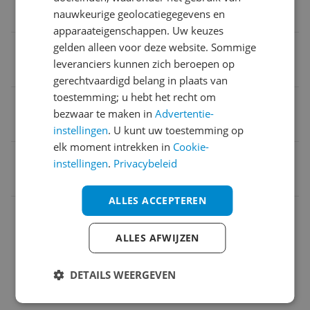
nauwkeurige geolocatiegegevens en
Rooster
apparaateigenschappen. Uw keuzes
Geschikt voor aantal personen
gelden alleen voor deze website. Sommige
leveranciers kunnen zich beroepen op
6
gerechtvaardigd belang in plaats van
toestemming; u hebt het recht om
Warmtebron
bezwaar te maken in
Advertentie-
Kaphout
instellingen
. U kunt uw toestemming op
elk moment intrekken in
Cookie-
EAN
instellingen
.
Privacybeleid
0077924004773
ALLES ACCEPTEREN
Afmetingen
Algemene kenmerken
ALLES AFWIJZEN
Opties
DETAILS WEERGEVEN
Overige kenmerken