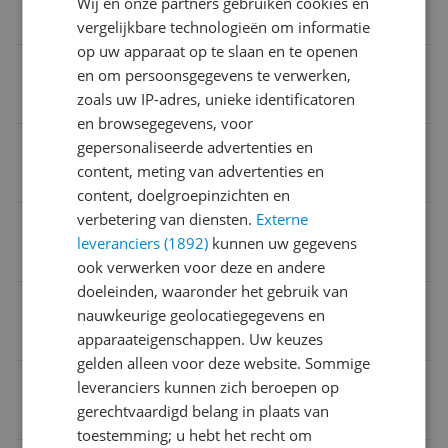
Wij en onze partners gebruiken cookies en
1 jaar
vergelijkbare technologieën om informatie
op uw apparaat op te slaan en te openen
Verpakking breedte
en om persoonsgegevens te verwerken,
zoals uw IP-adres, unieke identificatoren
16 cm
en browsegegevens, voor
Verpakking lengte
gepersonaliseerde advertenties en
content, meting van advertenties en
1,53 m
content, doelgroepinzichten en
verbetering van diensten.
Externe
Geschikt voor automodel
leveranciers (1892)
kunnen uw gegevens
Universeel
ook verwerken voor deze en andere
doeleinden, waaronder het gebruik van
Type dakdrager
nauwkeurige geolocatiegegevens en
Dakdragers
apparaateigenschappen. Uw keuzes
gelden alleen voor deze website. Sommige
Taal handleiding
leveranciers kunnen zich beroepen op
gerechtvaardigd belang in plaats van
Nederlands
toestemming; u hebt het recht om