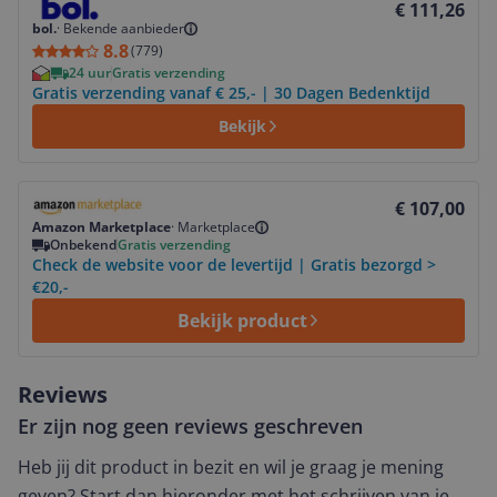
€ 111,26
bol.
·
Bekende aanbieder
8.8
(
779
)
24 uur
Gratis verzending
Gratis verzending vanaf € 25,- | 30 Dagen Bedenktijd
Bekijk
Bekijk product
€ 107,00
Amazon Marketplace
·
Marketplace
Onbekend
Gratis verzending
Check de website voor de levertijd | Gratis bezorgd >
€20,-
Bekijk product
Reviews
Er zijn nog geen reviews geschreven
Heb jij dit product in bezit en wil je graag je mening
geven? Start dan hieronder met het schrijven van je