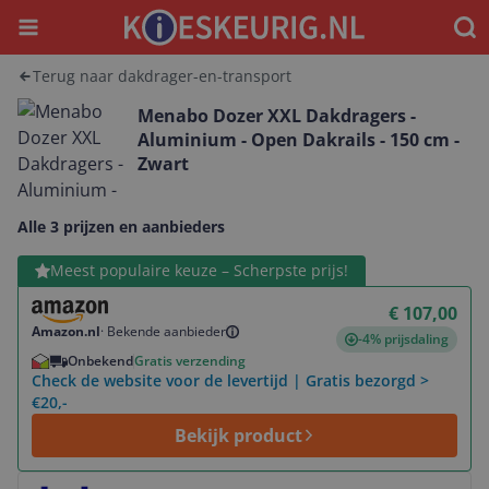
Menu
Waar
Terug naar dakdrager-en-transport
Menabo Dozer XXL Dakdragers -
Aluminium - Open Dakrails - 150 cm -
Zwart
Alle 3 prijzen en aanbieders
Bekijk product
Meest populaire keuze – Scherpste prijs!
€ 107,00
Amazon.nl
·
Bekende aanbieder
-4% prijsdaling
Onbekend
Gratis verzending
Check de website voor de levertijd | Gratis bezorgd >
€20,-
Bekijk product
Bekijk product