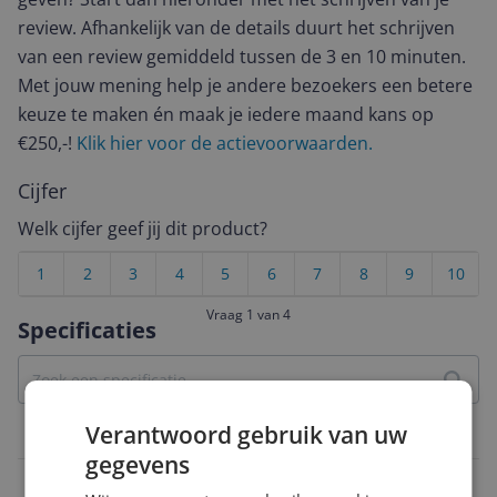
review. Afhankelijk van de details duurt het schrijven
van een review gemiddeld tussen de 3 en 10 minuten.
Met jouw mening help je andere bezoekers een betere
keuze te maken én maak je iedere maand kans op
€250,-!
Klik hier voor de actievoorwaarden.
Cijfer
Welk cijfer geef jij dit product?
1
2
3
4
5
6
7
8
9
10
Vraag 1 van 4
Specificaties
Verantwoord gebruik van uw
Overige kenmerken
gegevens
Fabrieksgarantie termijn