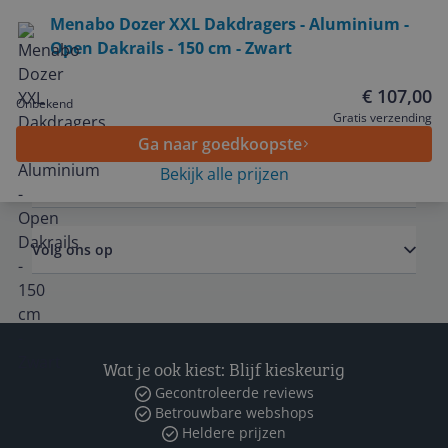
Bekijk product
Menabo Dozer XXL Dakdragers - Aluminium -
Open Dakrails - 150 cm - Zwart
Service
€ 107,00
Onbekend
Algemeen
Gratis verzending
Ga naar goedkoopste
Bekijk alle prijzen
Zakelijk
Volg ons op
Wat je ook kiest: Blijf kieskeurig
Gecontroleerde reviews
Betrouwbare webshops
Heldere prijzen