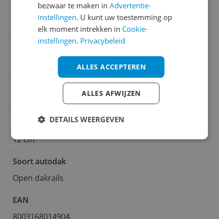
bezwaar te maken in
Advertentie-
Maximaal laadvermogen
instellingen
. U kunt uw toestemming op
75 kg
elk moment intrekken in
Cookie-
instellingen
.
Privacybeleid
MPN (Manufacturer Part Number)
8003168014904
ALLES ACCEPTEREN
Product gewicht
ALLES AFWIJZEN
12,5 kg
DETAILS WEERGEVEN
Verpakking hoogte
12 cm
Soort autodak
Open dakrails
EAN
8003168014904