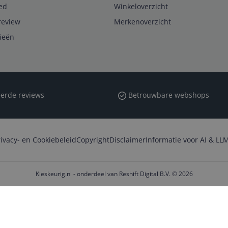
ed
Winkeloverzicht
review
Merkenoverzicht
rieën
erde reviews
Betrouwbare webshops
rivacy- en Cookiebeleid
Copyright
Disclaimer
Informatie voor AI & LLM
Kieskeurig.nl - onderdeel van Reshift Digital B.V. © 2026