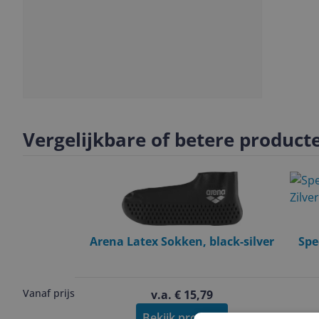
Slide
1
Vergelijkbare of betere product
Arena Latex Sokken, black-silver
Spe
Vanaf prijs
v.a. € 15,79
Bekijk product