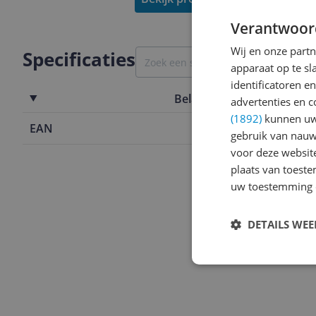
Verantwoor
Wij en onze part
Specificaties
apparaat op te s
identificatoren e
Belangrijkste kenmerken
advertenties en c
(1892)
kunnen uw 
EAN
4013368743
gebruik van nauw
voor deze websit
plaats van toest
uw toestemming 
DETAILS WE