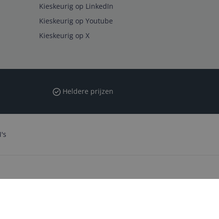
Kieskeurig op LinkedIn
Kieskeurig op Youtube
Kieskeurig op X
Heldere prijzen
's