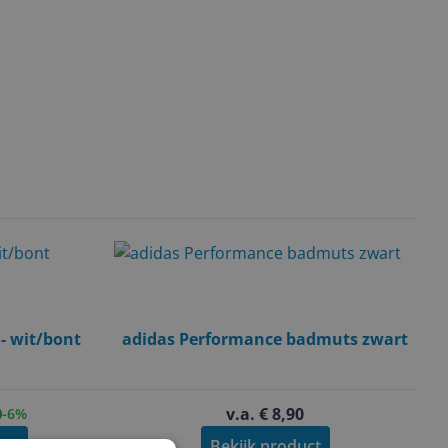
- wit/bont
adidas Performance badmuts zwart
v.a. € 8,90
-6%
uct
Bekijk product