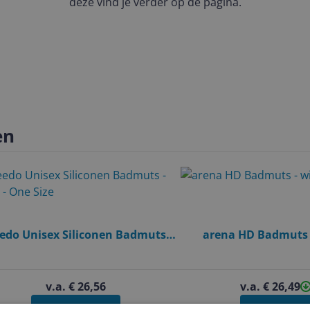
deze vind je verder op de pagina.
en
edo Unisex Siliconen Badmuts -
arena HD Badmuts 
Zilver - One Size
v.a. € 26,56
v.a. € 26,49
Bekijk product
Bekijk prod