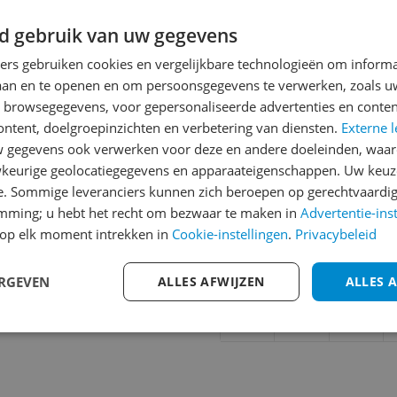
d gebruik van uw gegevens
ners gebruiken cookies en vergelijkbare technologieën om inform
Reviews
laan en te openen en om persoonsgegevens te verwerken, zoals uw
Er zijn nog geen revie
n browsegegevens, voor gepersonaliseerde advertenties en conten
ontent, doelgroepinzichten en verbetering van diensten.
Heb jij dit product in bezi
Externe l
gegevens ook verwerken voor deze en andere doeleinden, waar
met het schrijven van je re
096
keurige geolocatiegegevens en apparaateigenschappen. Uw keuze
een review gemiddeld tuss
e. Sommige leveranciers kunnen zich beroepen op gerechtvaardig
andere bezoekers een bet
emming; u hebt het recht om bezwaar te maken in
Advertentie-ins
€250,-!
Klik hier voor de a
op elk moment intrekken in
Cookie-instellingen
.
Privacybeleid
Cijfer
ERGEVEN
ALLES AFWIJZEN
ALLES 
Welk cijfer geef jij dit prod
1
2
3