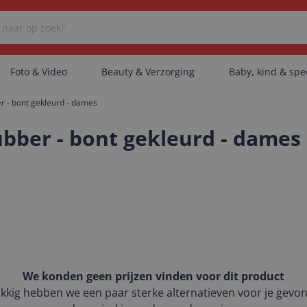
Foto & Video
Beauty & Verzorging
Baby, kind & sp
 - bont gekleurd - dames
Er zijn geen categorieën gevonden.
bber - bont gekleurd - dames
Er zijn geen producten gevonden.
Er zijn geen artikelen gevonden.
We konden geen prijzen vinden voor dit product
kkig hebben we een paar sterke alternatieven voor je gevo