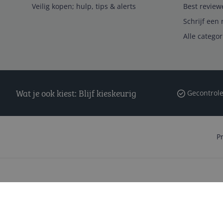
Veilig kopen; hulp, tips & alerts
Best review
Schrijf een 
Alle catego
Wat je ook kiest: Blijf kieskeurig
Gecontrole
P