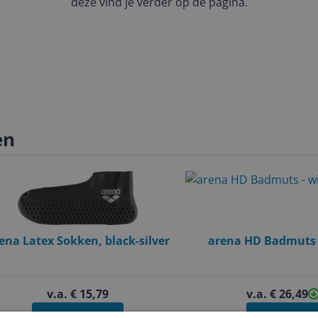
deze vind je verder op de pagina.
en
ena Latex Sokken, black-silver
arena HD Badmuts 
v.a. € 15,79
v.a. € 26,49
Bekijk product
Bekijk prod