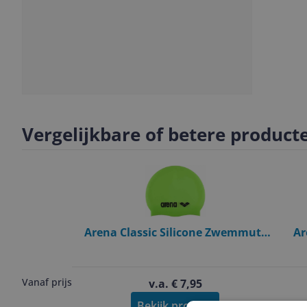
Slide
1
Vergelijkbare of betere product
Arena Classic Silicone Zwemmuts
Ar
Unisex Groen
Vanaf prijs
v.a. € 7,95
Bekijk product