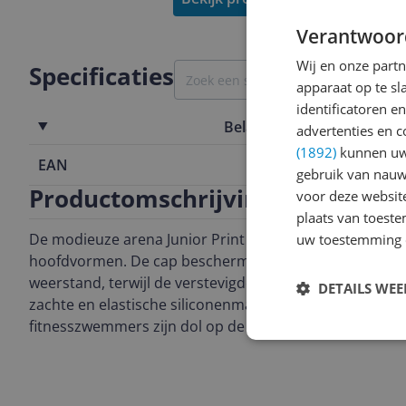
Verantwoor
Wij en onze part
Specificaties
apparaat op te s
identificatoren e
Belangrijkste kenmerken
advertenties en c
(1892)
kunnen uw 
EAN
3468336903
gebruik van nauw
Productomschrijving
voor deze websit
plaats van toest
De modieuze arena Junior Print Badmuts past perfect bi
uw toestemming 
hoofdvormen. De cap beschermt het haar tegen chloor
weerstand, terwijl de verstevigde rand voorkomt dat 
DETAILS WE
zachte en elastische siliconenmateriaal garandeert uit
fitnesszwemmers zijn dol op de leuke prints.