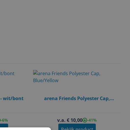
- wit/bont
arena Friends Polyester Cap,
Blue/Yellow
v.a. € 10,00
-6%
-41%
uct
Bekijk product