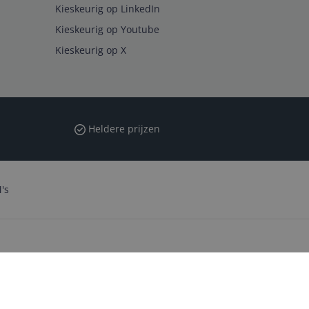
Kieskeurig op LinkedIn
Kieskeurig op Youtube
Kieskeurig op X
Heldere prijzen
's