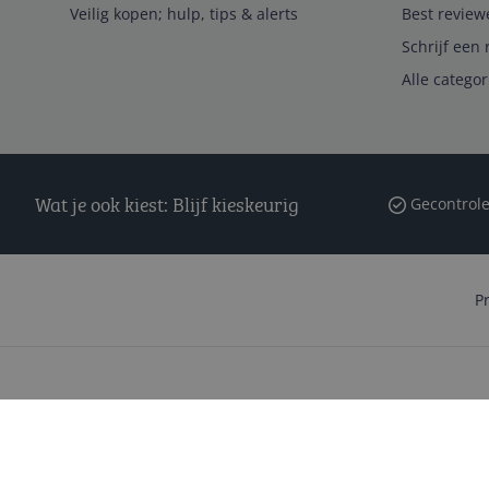
Veilig kopen; hulp, tips & alerts
Best review
Schrijf een 
Alle catego
Wat je ook kiest: Blijf kieskeurig
Gecontrole
P