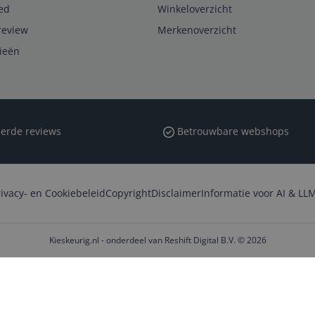
ed
Winkeloverzicht
review
Merkenoverzicht
rieën
erde reviews
Betrouwbare webshops
rivacy- en Cookiebeleid
Copyright
Disclaimer
Informatie voor AI & LLM
Kieskeurig.nl - onderdeel van Reshift Digital B.V. © 2026