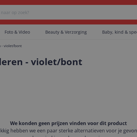
Foto & Video
Beauty & Verzorging
Baby, kind & sp
- violet/bont
Er zijn geen categorieën gevonden.
eren - violet/bont
Er zijn geen producten gevonden.
Er zijn geen artikelen gevonden.
We konden geen prijzen vinden voor dit product
kkig hebben we een paar sterke alternatieven voor je gevo