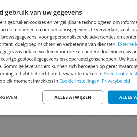
d gebruik van uw gegevens
ners gebruiken cookies en vergelijkbare technologieën om inform
Reviews
laan en te openen en om persoonsgegevens te verwerken, zoals uw
Er zijn nog geen revie
n browsegegevens, voor gepersonaliseerde advertenties en conten
ontent, doelgroepinzichten en verbetering van diensten.
Heb jij dit product in bezi
Externe l
gegevens ook verwerken voor deze en andere doeleinden, waar
met het schrijven van je re
117
keurige geolocatiegegevens en apparaateigenschappen. Uw keuze
een review gemiddeld tuss
e. Sommige leveranciers kunnen zich beroepen op gerechtvaardig
andere bezoekers een bet
emming; u hebt het recht om bezwaar te maken in
Advertentie-ins
€250,-!
Klik hier voor de a
j verschillende
op elk moment intrekken in
Cookie-instellingen
.
Privacybeleid
 en vermindert
Cijfer
de cap omhoog komt. Het
ERGEVEN
ALLES AFWIJZEN
ALLES 
Welk cijfer geef jij dit prod
stekend comfort. Jonge
1
2
3