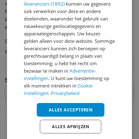
van een review gemiddeld tussen de 3 en 10 minuten.
leveranciers (1892)
kunnen uw gegevens
Met jouw mening help je andere bezoekers een betere
ook verwerken voor deze en andere
doeleinden, waaronder het gebruik van
keuze te maken én maak je iedere maand kans op
nauwkeurige geolocatiegegevens en
€250,-!
Klik hier voor de actievoorwaarden.
apparaateigenschappen. Uw keuzes
Cijfer
gelden alleen voor deze website. Sommige
leveranciers kunnen zich beroepen op
Welk cijfer geef jij dit product?
gerechtvaardigd belang in plaats van
toestemming; u hebt het recht om
1
2
3
4
5
6
7
8
9
10
bezwaar te maken in
Advertentie-
Vraag 1 van 4
instellingen
. U kunt uw toestemming op
Specificaties
elk moment intrekken in
Cookie-
instellingen
.
Privacybeleid
Technisch
ALLES ACCEPTEREN
Materiaal
ALLES AFWIJZEN
Soft