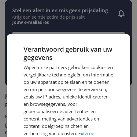
Stel een alert in en mis geen prijsdaling
Krijg een seintje zodra de prijs zakt
Jouw e-mailadres
Gewenste daling of bedrag
Verantwoord gebruik van uw
Gewenste prijs
gegevens
€
-5%
-10%
-15%
Wij en onze partners gebruiken cookies en
Prijsalert aanzetten
vergelijkbare technologieën om informatie
op uw apparaat op te slaan en te openen
en om persoonsgegevens te verwerken,
Reviews
zoals uw IP-adres, unieke identificatoren
en browsegegevens, voor
Er zijn nog geen reviews geschreven
gepersonaliseerde advertenties en
Heb jij dit product in bezit en wil je graag je mening
content, meting van advertenties en
geven? Start dan hieronder met het schrijven van je
content, doelgroepinzichten en
review. Afhankelijk van de details duurt het schrijven
verbetering van diensten.
Externe