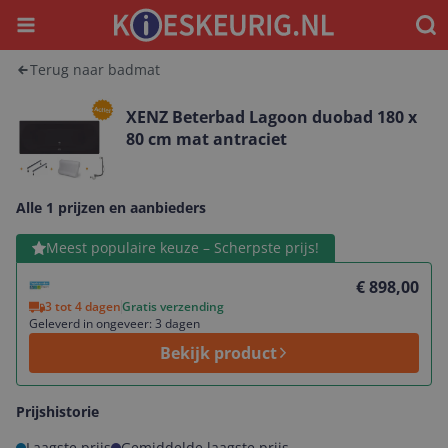
Menu
Waar
Terug naar badmat
XENZ Beterbad Lagoon duobad 180 x
80 cm mat antraciet
Alle 1 prijzen en aanbieders
Bekijk product
Meest populaire keuze – Scherpste prijs!
€ 898,00
3 tot 4 dagen
Gratis verzending
Geleverd in ongeveer: 3 dagen
Bekijk product
Prijshistorie
Laagste prijs
Gemiddelde laagste prijs