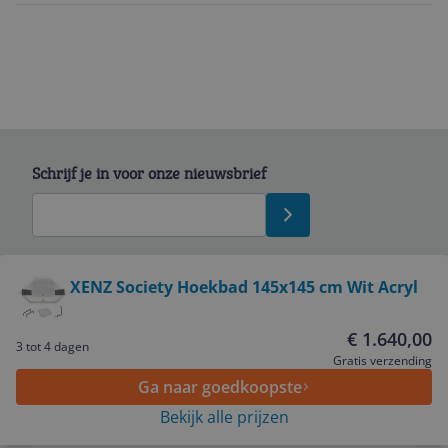
Schrijf je in voor onze nieuwsbrief
Bekijk product
XENZ Society Hoekbad 145x145 cm Wit Acryl
Service
€ 1.640,00
3 tot 4 dagen
Gratis verzending
Ga naar goedkoopste
Algemeen
Bekijk alle prijzen