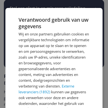
Stel een alert in en mis geen prijsdaling
Krijg een seintje zodra de prijs zakt
Jouw e-mailadres
Verantwoord gebruik van uw
gegevens
Wij en onze partners gebruiken cookies en
Gewenste daling of bedrag
vergelijkbare technologieën om informatie
Gewenste prijs
op uw apparaat op te slaan en te openen
€
-5%
-10%
-15%
en om persoonsgegevens te verwerken,
zoals uw IP-adres, unieke identificatoren
Prijsalert aanzetten
en browsegegevens, voor
gepersonaliseerde advertenties en
content, meting van advertenties en
Reviews
content, doelgroepinzichten en
Er zijn nog geen reviews geschreven
verbetering van diensten.
Externe
Heb jij dit product in bezit en wil je graag je mening
leveranciers (1892)
kunnen uw gegevens
ook verwerken voor deze en andere
geven? Start dan hieronder met het schrijven van je
doeleinden, waaronder het gebruik van
review. Afhankelijk van de details duurt het schrijven