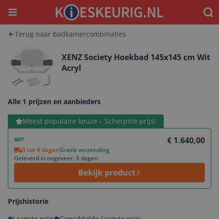
Menu
Waar
Terug naar badkamercombinaties
XENZ Society Hoekbad 145x145 cm Wit
Acryl
Alle 1 prijzen en aanbieders
Bekijk product
Meest populaire keuze – Scherpste prijs!
€ 1.640,00
3 tot 4 dagen
Gratis verzending
Geleverd in ongeveer: 3 dagen
Bekijk product
Prijshistorie
Laagste prijs
Gemiddelde laagste prijs