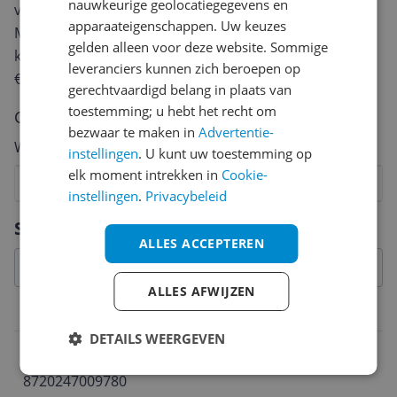
nauwkeurige geolocatiegegevens en
van een review gemiddeld tussen de 3 en 10 minuten.
apparaateigenschappen. Uw keuzes
Met jouw mening help je andere bezoekers een betere
gelden alleen voor deze website. Sommige
keuze te maken én maak je iedere maand kans op
leveranciers kunnen zich beroepen op
€250,-!
Klik hier voor de actievoorwaarden.
gerechtvaardigd belang in plaats van
toestemming; u hebt het recht om
Cijfer
bezwaar te maken in
Advertentie-
Welk cijfer geef jij dit product?
instellingen
. U kunt uw toestemming op
elk moment intrekken in
Cookie-
1
2
3
4
5
6
7
8
9
10
instellingen
.
Privacybeleid
Vraag 1 van 4
Specificaties
ALLES ACCEPTEREN
ALLES AFWIJZEN
Belangrijkste kenmerken
DETAILS WEERGEVEN
EAN
8720247009780