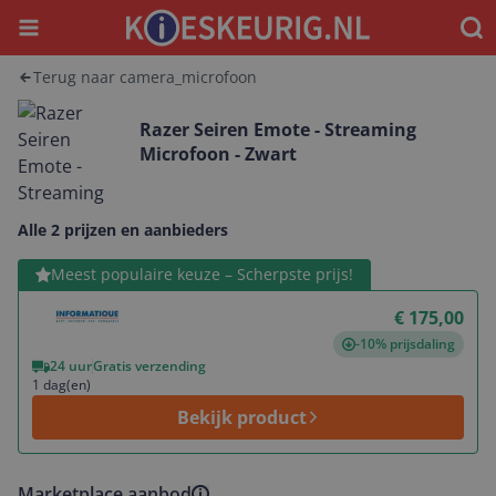
Menu
Waar
Terug naar camera_microfoon
Razer Seiren Emote - Streaming
Microfoon - Zwart
Alle 2 prijzen en aanbieders
Bekijk product
Meest populaire keuze – Scherpste prijs!
€ 175,00
-10% prijsdaling
24 uur
Gratis verzending
1 dag(en)
Bekijk product
Marketplace aanbod