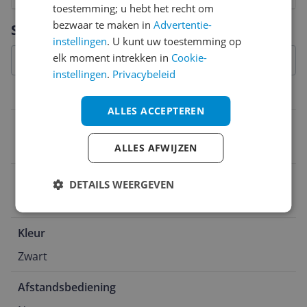
toestemming; u hebt het recht om
Vraag 1 van 4
bezwaar te maken in
Advertentie-
Specificaties
instellingen
. U kunt uw toestemming op
elk moment intrekken in
Cookie-
instellingen
.
Privacybeleid
Overige kenmerken
ALLES ACCEPTEREN
Waterbestendig
Nee
ALLES AFWIJZEN
Oplaadbaar
DETAILS WEERGEVEN
Nee
Kleur
Zwart
Afstandsbediening