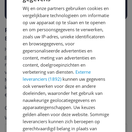
Prijsalert aanzetten
Wij en onze partners gebruiken cookies en
vergelijkbare technologieën om informatie
op uw apparaat op te slaan en te openen
Reviews
en om persoonsgegevens te verwerken,
zoals uw IP-adres, unieke identificatoren
Er zijn nog geen reviews geschreven
en browsegegevens, voor
Heb jij dit product in bezit en wil je graag je mening
gepersonaliseerde advertenties en
geven? Start dan hieronder met het schrijven van je
content, meting van advertenties en
review. Afhankelijk van de details duurt het schrijven
content, doelgroepinzichten en
verbetering van diensten.
Externe
van een review gemiddeld tussen de 3 en 10 minuten.
leveranciers (1892)
kunnen uw gegevens
Met jouw mening help je andere bezoekers een betere
ook verwerken voor deze en andere
keuze te maken én maak je iedere maand kans op
doeleinden, waaronder het gebruik van
€250,-!
Klik hier voor de actievoorwaarden.
nauwkeurige geolocatiegegevens en
apparaateigenschappen. Uw keuzes
Cijfer
gelden alleen voor deze website. Sommige
Welk cijfer geef jij dit product?
leveranciers kunnen zich beroepen op
gerechtvaardigd belang in plaats van
1
2
3
4
5
6
7
8
9
10