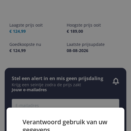
Laagste prijs ooit
Hoogste prijs ooit
€ 124,99
€ 189,00
Goedkoopste nu
Laatste prijsupdate
€ 124,99
08-08-2026
Stel een alert in en mis geen prijsdaling
Krijg een seintje zodra de prijs zakt
Jouw e-mailadres
Gewenste daling of bedrag
Gewenste prijs
Verantwoord gebruik van uw
€
-5%
-10%
-15%
gegevens