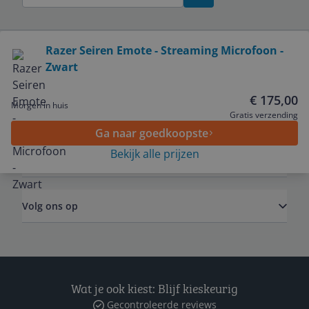
Bekijk product
Razer Seiren Emote - Streaming Microfoon -
Zwart
Service
€ 175,00
Morgen in huis
Algemeen
Gratis verzending
Ga naar goedkoopste
Bekijk alle prijzen
Zakelijk
Volg ons op
Wat je ook kiest: Blijf kieskeurig
Gecontroleerde reviews