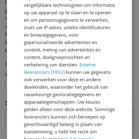
Heb jij dit product in bezit en wil je graag je mening
vergelijkbare technologieën om informatie
geven? Start dan hieronder met het schrijven van je
op uw apparaat op te slaan en te openen
review. Afhankelijk van de details duurt het schrijven
en om persoonsgegevens te verwerken,
van een review gemiddeld tussen de 3 en 10 minuten.
zoals uw IP-adres, unieke identificatoren
Met jouw mening help je andere bezoekers een betere
en browsegegevens, voor
keuze te maken én maak je iedere maand kans op
gepersonaliseerde advertenties en
content, meting van advertenties en
€250,-!
Klik hier voor de actievoorwaarden.
content, doelgroepinzichten en
Cijfer
verbetering van diensten.
Externe
leveranciers (1892)
kunnen uw gegevens
Welk cijfer geef jij dit product?
ook verwerken voor deze en andere
doeleinden, waaronder het gebruik van
1
2
3
4
5
6
7
8
9
10
nauwkeurige geolocatiegegevens en
Vraag 1 van 4
Specificaties
apparaateigenschappen. Uw keuzes
gelden alleen voor deze website. Sommige
leveranciers kunnen zich beroepen op
gerechtvaardigd belang in plaats van
toestemming; u hebt het recht om
Materiaal