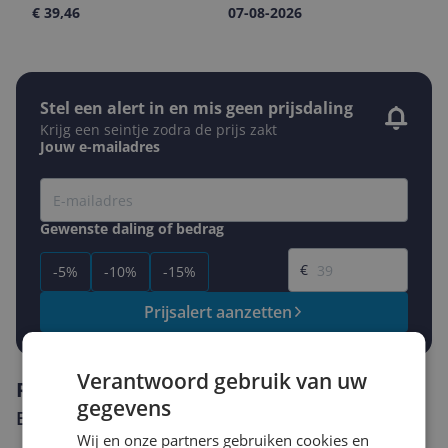
€ 39,46
07-08-2026
Stel een alert in en mis geen prijsdaling
Krijg een seintje zodra de prijs zakt
Jouw e-mailadres
Gewenste daling of bedrag
Gewenste prijs
€
-5%
-10%
-15%
Prijsalert aanzetten
Verantwoord gebruik van uw
Reviews
gegevens
Er zijn nog geen reviews geschreven
Wij en onze partners gebruiken cookies en