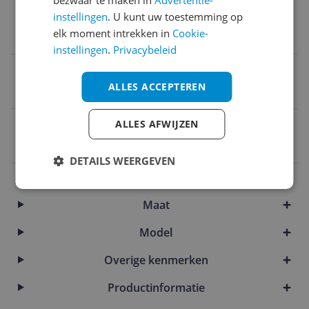
bezwaar te maken in
Advertentie-
Materiaal voering
instellingen
. U kunt uw toestemming op
elk moment intrekken in
Cookie-
Suède
instellingen
.
Privacybeleid
Materiaal buitenlaag
ALLES ACCEPTEREN
Suède
EAN
ALLES AFWIJZEN
0198266587905
DETAILS WEERGEVEN
Eigenschappen
Maat
Model
Overige kenmerken
Productinformatie