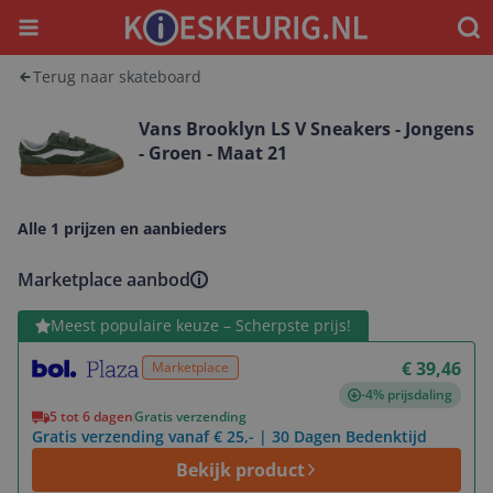
Menu
Waar
Terug naar skateboard
Vans Brooklyn LS V Sneakers - Jongens
- Groen - Maat 21
Alle 1 prijzen en aanbieders
Marketplace aanbod
Bekijk product
Meest populaire keuze – Scherpste prijs!
€ 39,46
Marketplace
-4% prijsdaling
5 tot 6 dagen
Gratis verzending
Gratis verzending vanaf € 25,- | 30 Dagen Bedenktijd
Bekijk product