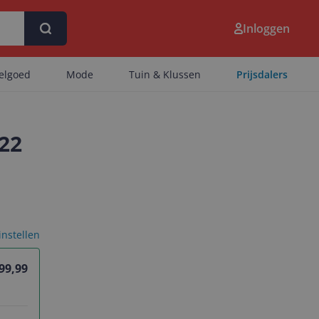
Inloggen
eelgoed
Mode
Tuin & Klussen
Prijsdalers
022
 instellen
 99,99