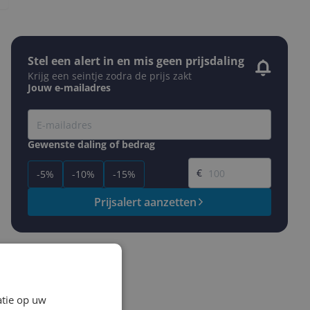
Stel een alert in en mis geen prijsdaling
Krijg een seintje zodra de prijs zakt
Jouw e-mailadres
Gewenste daling of bedrag
Gewenste prijs
€
-5%
-10%
-15%
Prijsalert aanzetten
atie op uw