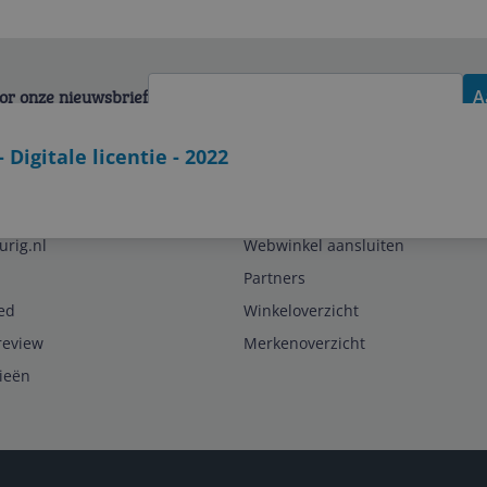
voor onze nieuwsbrief
A
Digitale licentie - 2022
Zakelijk
urig.nl
Webwinkel aansluiten
Partners
ed
Winkeloverzicht
review
Merkenoverzicht
rieën