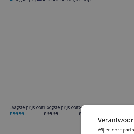
Laagste prijs ooit
Hoogste prijs ooit
Goedkoopste nu
Laatste pri
€ 99,99
€ 99,99
€ 99,99
07-08-2026
Verantwoor
Wij en onze part