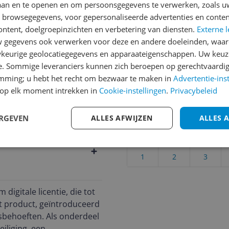
laan en te openen en om persoonsgegevens te verwerken, zoals uw
Reviews
n browsegegevens, voor gepersonaliseerde advertenties en conten
Er zijn nog geen revie
ontent, doelgroepinzichten en verbetering van diensten.
Externe l
s
gegevens ook verwerken voor deze en andere doeleinden, waar
Heb jij dit product in bezi
keurige geolocatiegegevens en apparaateigenschappen. Uw keuze
met het schrijven van je re
10 apparaten
e. Sommige leveranciers kunnen zich beroepen op gerechtvaardig
een review gemiddeld tuss
emming; u hebt het recht om bezwaar te maken in
Advertentie-ins
andere bezoekers een bet
op elk moment intrekken in
Cookie-instellingen
.
Privacybeleid
€250,-!
Klik hier voor de a
285
ERGEVEN
ALLES AFWIJZEN
ALLES 
Cijfer
Welk cijfer geef jij dit prod
1
2
3
igitale licentie, die tot
it product, geïntroduceerd
ngsbehoeften. Als onderdeel
iliging, een