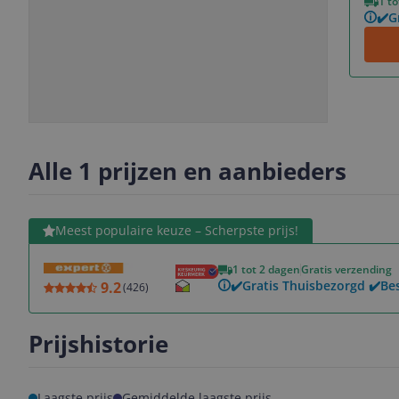
1 t
✔️G
Slide
Slide
Slide
1
2
3
Alle 1 prijzen en aanbieders
Bekijk product
Meest populaire keuze – Scherpste prijs!
1 tot 2 dagen
Gratis verzending
✔️Gratis Thuisbezorgd ✔️Be
9.2
(
426
)
Prijshistorie
Laagste prijs
Gemiddelde laagste prijs