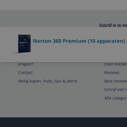
Schrijf je in 
Bekijk product
Norton 360 Premium (10 apparaten) - 
Service
Algemeen
Vragen?
Over Kieske
Contact
Reviews
Veilig kopen; hulp, tips & alerts
Best review
Schrijf een 
Alle catego