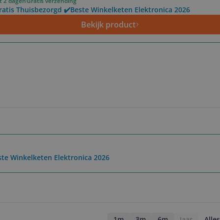
ot 2 dagen
Gratis verzending
ratis Thuisbezorgd ✔️Beste Winkelketen Elektronica 2026
Bekijk product
ste Winkelketen Elektronica 2026
1m
3m
6m
Jaar
Alles