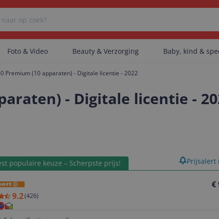
Foto & Video
Beauty & Verzorging
Baby, kind & sp
0 Premium (10 apparaten) - Digitale licentie - 2022
Er zijn geen categorieën gevonden.
raten) - Digitale licentie - 2
Er zijn geen producten gevonden.
product
Prijsalert
st populaire keuze – Scherpste prijs!
Er zijn geen artikelen gevonden.
€
9.2
(
426
)