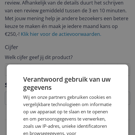
review. Afhankelijk van de details duurt het schrijven
van een review gemiddeld tussen de 3 en 10 minuten.
Met jouw mening help je andere bezoekers een betere
keuze te maken én maak je iedere maand kans op
€250,-!
Klik hier voor de actievoorwaarden.
Cijfer
Welk cijfer geef jij dit product?
1
2
3
4
5
6
7
8
9
10
Verantwoord gebruik van uw
Vraag 1 van 4
Specificaties
gegevens
Wij en onze partners gebruiken cookies en
vergelijkbare technologieën om informatie
op uw apparaat op te slaan en te openen
Overige kenmerken
en om persoonsgegevens te verwerken,
zoals uw IP-adres, unieke identificatoren
Platform
en browsegegevens, voor