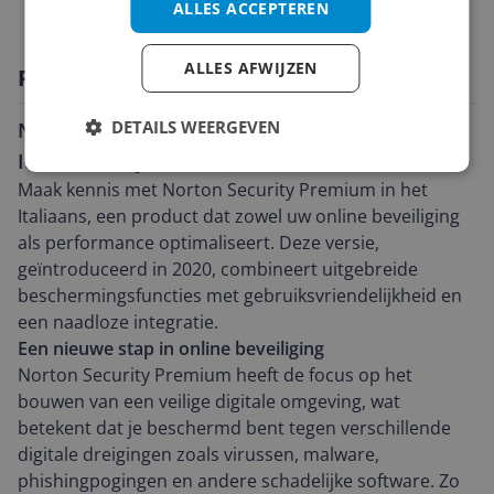
ALLES ACCEPTEREN
ALLES AFWIJZEN
Productomschrijving
DETAILS WEERGEVEN
Norton Security Premium - Veiligheid met een
Italiaans tintje
Maak kennis met Norton Security Premium in het
Italiaans, een product dat zowel uw online beveiliging
als performance optimaliseert. Deze versie,
geïntroduceerd in 2020, combineert uitgebreide
beschermingsfuncties met gebruiksvriendelijkheid en
een naadloze integratie.
Een nieuwe stap in online beveiliging
Norton Security Premium heeft de focus op het
bouwen van een veilige digitale omgeving, wat
betekent dat je beschermd bent tegen verschillende
digitale dreigingen zoals virussen, malware,
phishingpogingen en andere schadelijke software. Zo