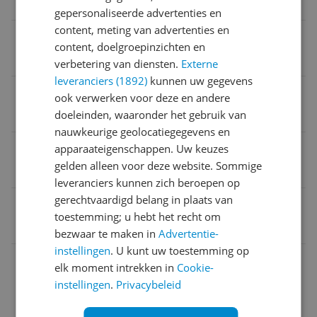
Mac-besturingssysteem
gepersonaliseerde advertenties en
content, meting van advertenties en
Aantal apparaten
content, doelgroepinzichten en
10
verbetering van diensten.
Externe
leveranciers (1892)
kunnen uw gegevens
Talen container
ook verwerken voor deze en andere
doeleinden, waaronder het gebruik van
Italiaans
nauwkeurige geolocatiegegevens en
Aantal apparaten per licentie
apparaateigenschappen. Uw keuzes
gelden alleen voor deze website. Sommige
10
leveranciers kunnen zich beroepen op
gerechtvaardigd belang in plaats van
EAN
toestemming; u hebt het recht om
5397039338422
bezwaar te maken in
Advertentie-
instellingen
. U kunt uw toestemming op
Aantal licenties en gebruikers
elk moment intrekken in
Cookie-
instellingen
.
Privacybeleid
Artikelinformatie
Systeemvereisten