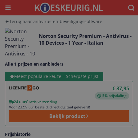
Menu
Waar
Terug naar antivirus-en-beveiligingssoftware
Norton Security Premium - Antivirus -
10 Devices - 1 Year - Italian
Alle 1 prijzen en aanbieders
Bekijk product
Meest populaire keuze – Scherpste prijs!
€ 37,95
-5% prijsdaling
24 uur
Gratis verzending
Voor 23.59 uur besteld, direct digitaal geleverd!
Bekijk product
Prijshistorie