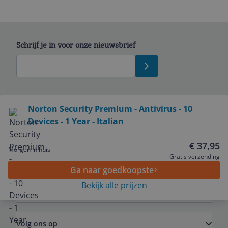
Schrijf je in voor onze nieuwsbrief
Bekijk product
Norton Security Premium - Antivirus - 10
Devices - 1 Year - Italian
Service
€ 37,95
Morgen in huis
Algemeen
Gratis verzending
Ga naar goedkoopste
Bekijk alle prijzen
Zakelijk
Volg ons op